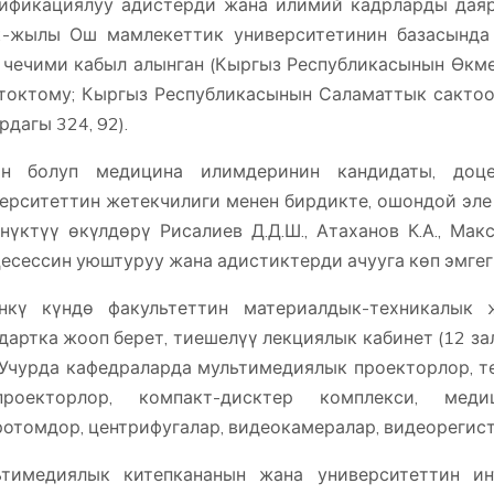
ификациялуу адистерди жана илимий кадрларды дая
2-жылы Ош мамлекеттик университетинин базасында
 чечими кабыл алынган (Кыргыз Республикасынын Өк
токтому; Кыргыз Республикасынын Саламаттык сактоо
рдагы 324, 92).
ан болуп медицина илимдеринин кандидаты, доц
ерситеттин жетекчилиги менен бирдикте, ошондой эл
нүктүү өкүлдөрү Рисалиев Д.Д.Ш., Атаханов К.А., Макс
есессин уюштуруу жана адистиктерди ачууга көп эмге
үнкү күндө факультеттин материалдык-техникалык
дартка жооп берет, тиешелүү лекциялык кабинет (12 за
 Учурда кафедраларда мультимедиялык проекторлор, те
проекторлор, компакт-дисктер комплекси, меди
отомдор, центрифугалар, видеокамералар, видеорегист
ьтимедиялык китепкананын жана университеттин ин