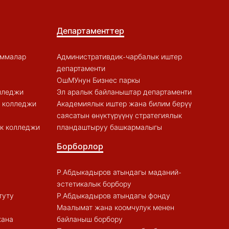
Департаменттер
аммалар
Административдик-чарбалык иштер
департаменти
ОшМУнун Бизнес паркы
лледжи
Эл аралык байланыштар департаменти
к колледжи
Академиялык иштер жана билим берүү
саясатын өнүктүрүүнү стратегиялык
к колледжи
пландаштыруу башкармалыгы
Борборлор
Р.Абдыкадыров атындагы маданий-
эстетикалык борбору
туту
Р.Абдыкадыров атындагы фонду
Маалымат жана коомчулук менен
жана
байланыш борбору