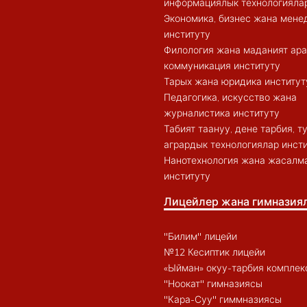
информациялык технологиялар
Экономика, бизнес жана мен
институту
Филология жана маданият ар
коммуникация институту
Тарых жана юридика институт
Педагогика, искусство жана
журналистика институту
Табият таануу, дене тарбия, 
агрардык технологиялар инст
Нанотехнология жана жасалма
институту
Лицейлер жана гимназия
"Билим" лицейи
№12 Кесиптик лицейи
«Ыйман» окуу-тарбия комплек
"Ноокат" гимназиясы
"Кара-Суу" гиммназиясы