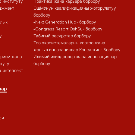
 институту
Практика жана карьера борбору
еджмент
ОшМУнун квалификацияны жогорулатуу
борбору
алык
«Next Generation Hub» борбору
«Congress Resort OshSu» борбору
у
Табигый ресурстар борбору
Тоо экосистемаларын коргоо жана
жашыл инновациялар Консалтинг Борбору
туризм жана
Илимий изилдөөлөр жана инновациялар
итуту
борбору
 интеллект
лар
си