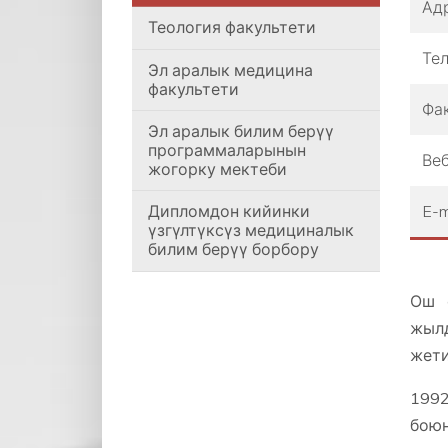
Ад
Теология факультети
Те
Эл аралык медицина
факультети
Фа
Эл аралык билим берүү
программаларынын
Веб
жогорку мектеби
E-m
Дипломдон кийинки
үзгүлтүксүз медициналык
билим берүү борбору
Ош 
жыл
жети
1992
бою