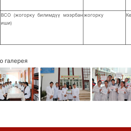
ВСО (жогорку билимдүү мээрбан
жогорку
К
иши)
о галерея