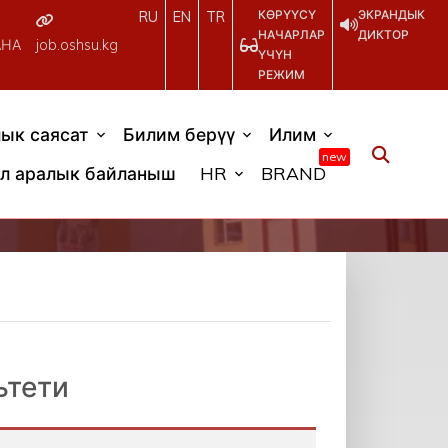
КӨРҮҮСҮ
ЭКРАНДЫК
RU
EN
TR
НАЧАРЛАР
ДИКТОР
АНА
job.oshsu.kg
ҮЧҮН
РЕЖИМ
ык саясат
Билим берүү
Илим
new
л аралык байланыш
HR
BRAND
ьтети