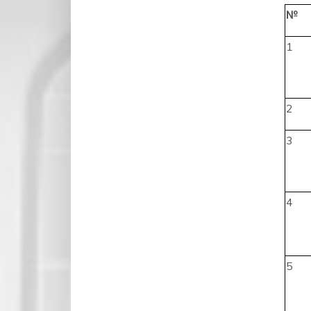
№
1
2
3
4
5