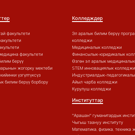
ттер
Колледждер
ай факультети
Эл аралык билим берүү прогр
акультети
колледжи
акультети
Медициналык колледжи
медицина факультети
Финансылык-юридикалык кол
билим берүү
Өзгөн эл аралык медициналы
арынын жогорку мектеби
STEM инновациялык колледжи
кийинки үзгүлтүксүз
Индустриалдык-педагогикалы
к билим берүү борбору
Айыл чарба колледжи
Курулуш колледжи
Институттар
"Арашан" гуманитардык инсти
Чыгыш таануу институту
Математика, физика, техника 