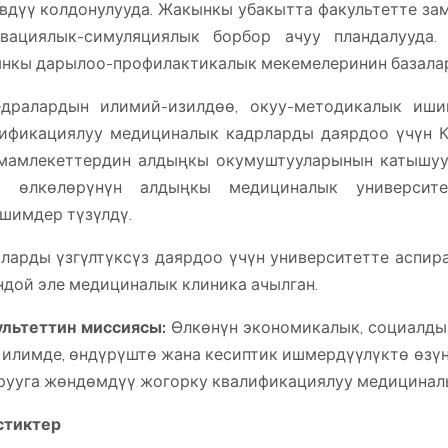
вдүү колдонулууда. Жакынкы убакытта факультетте за
вациялык-симуляциялык борбор ачуу пландалууда.
нкы дарылоо-профилактикалык мекемелеринин базалар
едралардын илимий-изилдөө, окуу-методикалык иши
ификациялуу медициналык кадрларды даярдоо үчүн 
мамлекеттердин алдыңкы окумуштууларынын катышуус
 өлкөлөрүнүн алдыңкы медициналык университе
шимдер түзүлдү.
ларды үзгүлтүксүз даярдоо үчүн университетте аспир
дой эле медициналык клиника ачылган.
льтеттин миссиясы:
Өлкөнүн экономикалык, социалдык
 илимде, өндүрүштө жана кесиптик ишмердүүлүктө өзү
ууга жөндөмдүү жогорку квалификациялуу медицинал
стиктер