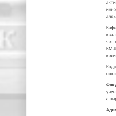
акти
инно
алды
Каф
квал
чет 
КМШ
кели
Кадр
ошон
Факу
үчүн
ашыр
Ади