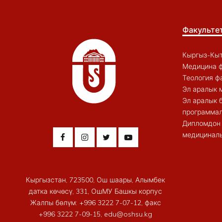
Факульте
Кыргыз-Кыт
Медицина ф
Теология ф
Эл аралык 
Эл аралык 
программал
Дипломдон 
медициналы
Кыргызстан, 723500, Ош шаары, Алымбек
датка көчөсү, 331, ОшМУ Башкы корпус
Жалпы бөлүм: +996 3222 7-07-12, факс
+996 3222 7-09-15, edu@oshsu.kg