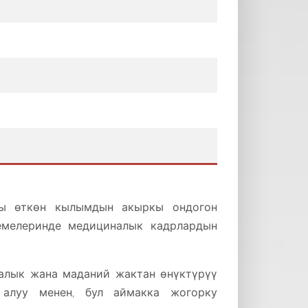
гы өткөн кылымдын акыркы ондогон
емелеринде медициналык кадрлардын
алык жана маданий жактан өнүктүрүү
алуу менен, бул аймакка жогорку