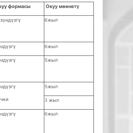
куу формасы
Окуу мөөнөтү
зүндүзгү
6жыл
ндүзгү
6жыл
ндүзгү
5жыл
ндүзгү
5жыл
ечки
3 жыл
ндүзгү
6жыл