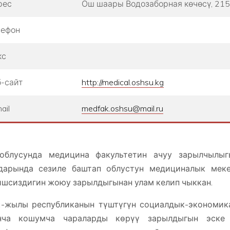
рес
Ош шаары ​Водозаборная көчөсү, 215
лефон
кс
-сайт
http://medical.oshsu.kg
ail
medfak.oshsu@mail.ru
облусунда медицина факультетин ачуу зарылчылы
дарында сезиле баштап облустун медициналык мек
шсиздигин жоюу зарылдыгынан улам келип чыккан.
-жылы республиканын түштүгүн социалдык-экономик
нча кошумча чараларды көрүү зарылдыгын эске 