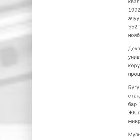
квал
199
ачуу
552 
нояб
Дек
унив
көрү
проц
Бүг
стан
бар.
ЖК-
микр
Мул