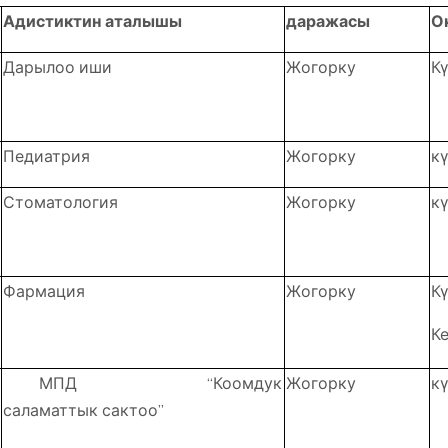
Адистиктин аталышы
даражасы
О
Дарылоо иши
Жогорку
Кү
Педиатрия
Жогорку
кү
Стоматология
Жогорку
кү
Фармация
Жогорку
Кү
К
МПД “Коомдук
Жогорку
кү
саламаттык сактоо”