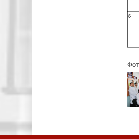
6
Фот