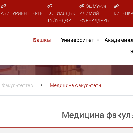
ОшМУнун
АБИТУРИЕНТТЕРГЕ
СОЦИАЛДЫК
ИЛИМИЙ
КИТЕПК
ТҮЙҮНДӨР
ЖУРНАЛДАРЫ
Башкы
Университет
Академиял
Э
Факультеттер
Медицина факультети
Медицина факул