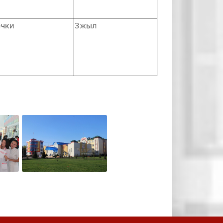
ечки
3жыл