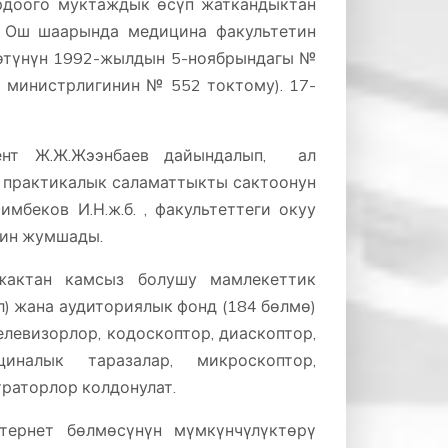
рдоого муктаждык өсүп жаткандыктан
 Ош шаарында медицина факультетин
мөтүнүн 1992-жылдын 5-ноябрындагы №
 министрлигинин № 552 токтому). 17-
ент Ж.Ж.Жээнбаев дайындалып, ал
е практикалык саламаттыкты сактоонун
имбеков И.Н.ж.б. , факультеттеги окуу
гин жумшады.
 жактан камсыз болушу мамлекеттик
л) жана аудиториялык фонд (184 бөлмө)
левизорлор, кодоскоптор, диаскоптор,
циналык таразалар, микроскоптор,
раторлор колдонулат.
тернет бөлмөсүнүн мүмкүнчүлүктөрү