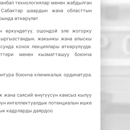
манбап технологиялар менен жабдылган
 Сабактар ​​шаардын жана областтын
ында өткөрүлөт.
н өркүндөтүү, ошондой эле жогорку
Кыргызстандын, жакынкы жана алыскы
унда конок лекциялары өткөрүлүүдө.
ттери менен кызматташуу боюнча
антура боюнча клиникалык ординатура,
 жана саясий өнүгүүсүн камсыз кылуу
нүн интеллектуалдык потенциалын ишке
ык кадрларды даярдоо.