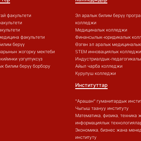
ай факультети
Эл аралык билим берүү прогр
акультети
колледжи
акультети
Медициналык колледжи
медицина факультети
Финансылык-юридикалык кол
билим берүү
Өзгөн эл аралык медициналы
арынын жогорку мектеби
STEM инновациялык колледжи
кийинки үзгүлтүксүз
Индустриалдык-педагогикалы
к билим берүү борбору
Айыл чарба колледжи
Курулуш колледжи
Институттар
"Арашан" гуманитардык инсти
Чыгыш таануу институту
Математика, физика, техника 
информациялык технологиялар
Экономика, бизнес жана мен
институту