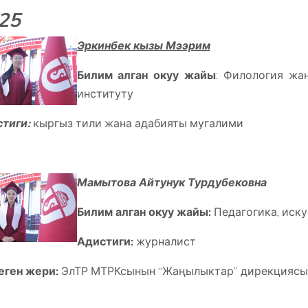
25
Эркинбек кызы Мээрим
Билим алган окуу жайы
: Филология жа
институту
тиги:
кыргыз тили жана адабияты мугалими
Мамытова Айтунук Турдубековна
Билим алган окуу жайы:
Педагогика, иск
Адистиги:
журналист
ген жери:
ЭлТР МТРКсынын “Жаңылыктар” дирекциясын