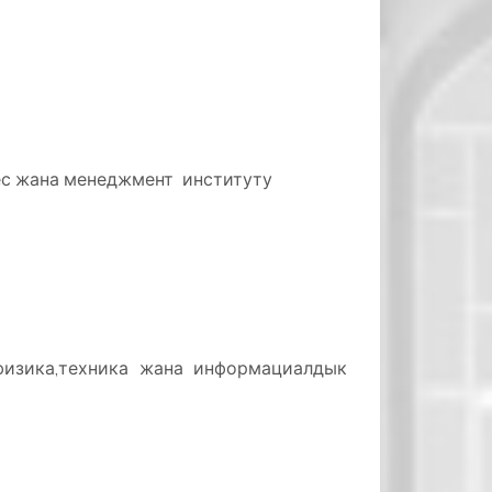
с жана менеджмент институту
изика,техника жана информациалдык