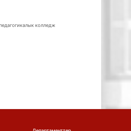
едагогикалык колледж
Департаменттер