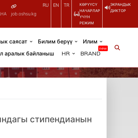
КӨРҮҮСҮ
ЭКРАНДЫК
RU
EN
TR
НАЧАРЛАР
ДИКТОР
АНА
job.oshsu.kg
ҮЧҮН
РЕЖИМ
ык саясат
Билим берүү
Илим
new
л аралык байланыш
HR
BRAND
ындагы стипендианын