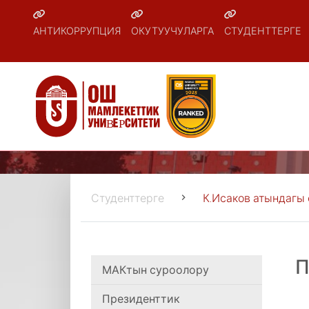
АНТИКОРРУПЦИЯ
ОКУТУУЧУЛАРГА
СТУДЕНТТЕРГЕ
Студенттерге
К.Исаков атындагы
П
МАКтын суроолору
Президенттик