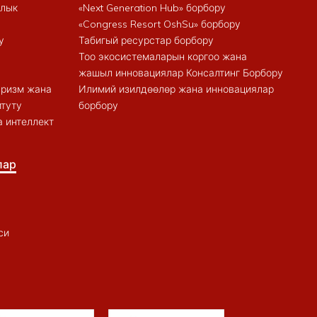
алык
«Next Generation Hub» борбору
«Congress Resort OshSu» борбору
у
Табигый ресурстар борбору
Тоо экосистемаларын коргоо жана
жашыл инновациялар Консалтинг Борбору
туризм жана
Илимий изилдөөлөр жана инновациялар
итуту
борбору
 интеллект
лар
си