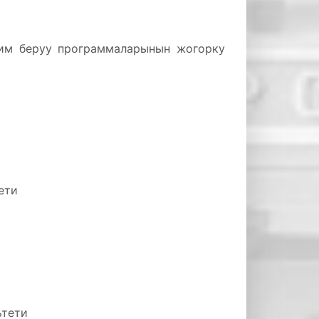
им беруу программаларынын жогорку
тети
ьтети