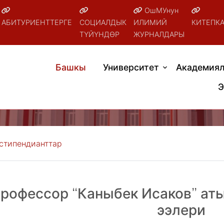
ОшМУнун
АБИТУРИЕНТТЕРГЕ
СОЦИАЛДЫК
ИЛИМИЙ
КИТЕПК
ТҮЙҮНДӨР
ЖУРНАЛДАРЫ
Башкы
Университет
Академиял
Э
 стипендианттар
рофессор “Каныбек Исаков” ат
ээлери