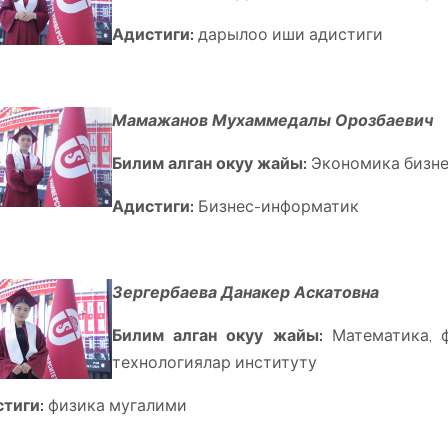
Адистиги:
дарылоо иши адистиги
Мамажанов Мухаммедалы Орозбаевич
Билим алган окуу жайы:
Экономика бизне
Адистиги:
Бизнес-информатик
Зергербаева Данакер Аскатовна
Билим алган окуу жайы:
Математика, ф
технологиялар институту
тиги:
физика мугалими