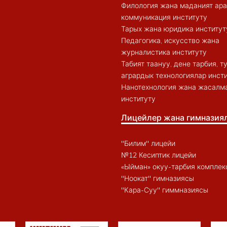
Филология жана маданият ар
коммуникация институту
Тарых жана юридика институт
Педагогика, искусство жана
журналистика институту
Табият таануу, дене тарбия, 
агрардык технологиялар инст
Нанотехнология жана жасалма
институту
Лицейлер жана гимназия
"Билим" лицейи
№12 Кесиптик лицейи
«Ыйман» окуу-тарбия комплек
"Ноокат" гимназиясы
"Кара-Суу" гиммназиясы