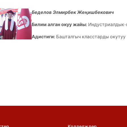
Беделов Элмирбек Жеңишбекович
Билим алган окуу жайы:
Индустриалдык-п
Адистиги:
Башталгыч класстарды окутуу
ттер
Колледждер