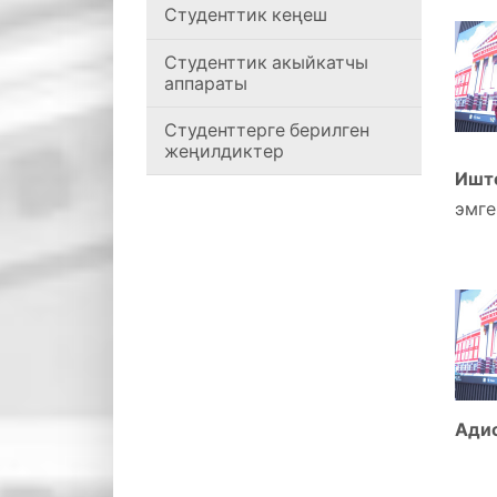
Студенттик кеңеш
Студенттик акыйкатчы
аппараты
Студенттерге берилген
жеңилдиктер
Иште
эмге
Адис