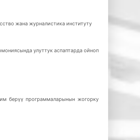
усство жана журналистика институту
мониясында улуттук аспаптарда ойноп
лим берүү программаларынын жогорку