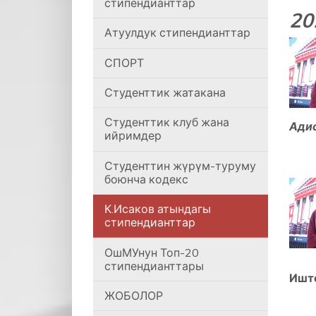
стипендианттар
20
Атуулдук стипендианттар
СПОРТ
Студенттик жатакана
Студенттик клуб жана
Адис
ийримдер
Студенттин жүрүм-туруму
боюнча кодекс
К.Исаков атындагы
стипендианттар
ОшМУнун Топ-20
стипендианттары
Иште
ЖОБОЛОР