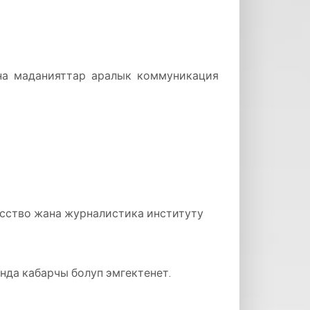
на маданияттар аралык коммуникация
усство жана журналистика институту
да кабарчы болуп эмгектенет.