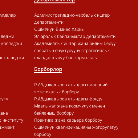
аммалар
Административдик-чарбалык иштер
департаменти
ОшМУнун Бизнес паркы
лледжи
Эл аралык байланыштар департаменти
к колледжи
Академиялык иштер жана билим берүү
саясатын өнүктүрүүнү стратегиялык
к колледжи
пландаштыруу башкармалыгы
Борборлор
Р.Абдыкадыров атындагы маданий-
эстетикалык борбору
туту
Р.Абдыкадыров атындагы фонду
Маалымат жана коомчулук менен
жана
байланыш борбору
 институту
Практика жана карьера борбору
еджмент
ОшМУнун квалификацияны жогорулатуу
борбору