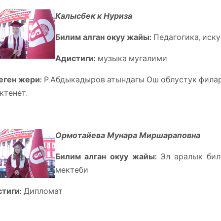
Калысбек к Нуриза
Билим алган окуу жайы:
Педагогика, иск
Адистиги:
музыка мугалими
ген жери:
Р.Абдыкадыров атындагы Ош облустук филар
ктенет.
Ормотайева Мунара Миршараповна
Билим алган окуу жайы:
Эл аралык би
мектеби
тиги:
Дипломат