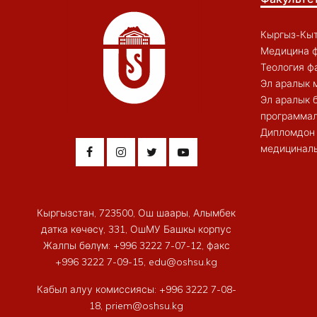
Кыргыз-Кыт
Медицина ф
Теология ф
Эл аралык 
Эл аралык 
программал
Дипломдон 
медициналы
Кыргызстан, 723500, Ош шаары, Алымбек
датка көчөсү, 331, ОшМУ Башкы корпус
Жалпы бөлүм: +996 3222 7-07-12, факс
+996 3222 7-09-15, edu@oshsu.kg
Кабыл алуу комиссиясы: +996 3222 7-08-
18, priem@oshsu.kg