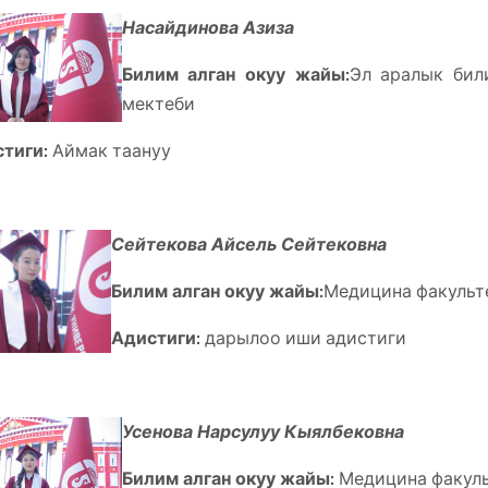
Насайдинова Азиза
Билим алган окуу жайы:
Эл аралык бил
мектеби
тиги:
Аймак таануу
Сейтекова Айсель Сейтековна
Билим алган окуу жайы:
Медицина факуль
Адистиги:
дарылоо иши адистиги
Усенова Нарсулуу Кыялбековна
Билим алган окуу жайы:
Медицина факул