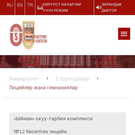
КӨРҮҮСҮ НАЧАРЛАР
ЭКРАНДЫК
RU
EN
TR
ҮЧҮН РЕЖИМ
ДИКТОР
Университет
Структуралар
Лицейлер жана гимназиялар
«Ыйман» окуу-тарбия комплекси
№12 Кесиптик лицейи