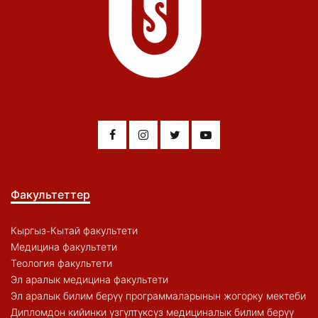
Факультеттер
Кыргыз-Кытай факультети
Медицина факультети
Теология факультети
Эл аралык медицина факультети
Эл аралык билим берүү программаларынын жогорку мектеби
Дипломдон кийинки үзгүлтүксүз медициналык билим берүү