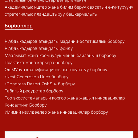
Академиялык иштер жана билим берүү саясатын өнүктүрүүнү
стратегиялык пландаштыруу башкармалыгы
Борборлор
Р.Абдыкадыров атындагы маданий-эстетикалык борбору
Р.Абдыкадыров атындагы фонду
Маалымат жана коомчулук менен байланыш борбору
Практика жана карьера борбору
ОшМУнун квалификацияны жогорулатуу борбору
«Next Generation Hub» борбору
«Congress Resort OshSu» борбору
Табигый ресурстар борбору
Тоо экосистемаларын коргоо жана жашыл инновациялар
Консалтинг Борбору
Илимий изилдөөлөр жана инновациялар борбору