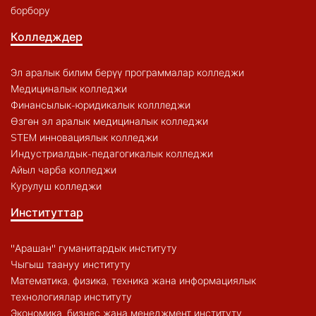
борбору
Колледждер
Эл аралык билим берүү программалар колледжи
Медициналык колледжи
Финансылык-юридикалык коллледжи
Өзгөн эл аралык медициналык колледжи
STEM инновациялык колледжи
Индустриалдык-педагогикалык колледжи
Айыл чарба колледжи
Курулуш колледжи
Институттар
"Арашан" гуманитардык институту
Чыгыш таануу институту
Математика, физика, техника жана информациялык
технологиялар институту
Экономика, бизнес жана менеджмент институту