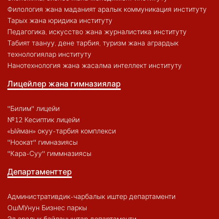
Филология жана маданият аралык коммуникация институту
Тарых жана юридика институту
Педагогика, искусство жана журналистика институту
Табият таануу, дене тарбия, туризм жана агрардык
технологиялар институту
Нанотехнология жана жасалма интеллект институту
Лицейлер жана гимназиялар
"Билим" лицейи
№12 Кесиптик лицейи
«Ыйман» окуу-тарбия комплекси
"Ноокат" гимназиясы
"Кара-Суу" гиммназиясы
Департаменттер
Административдик-чарбалык иштер департаменти
ОшМУнун Бизнес паркы
Эл аралык байланыштар департаменти