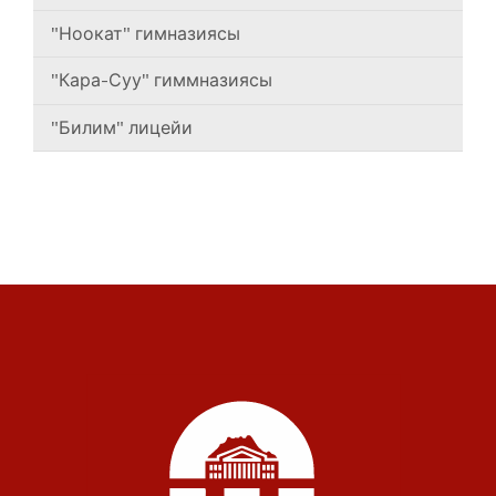
"Ноокат" гимназиясы
"Кара-Суу" гиммназиясы
"Билим" лицейи