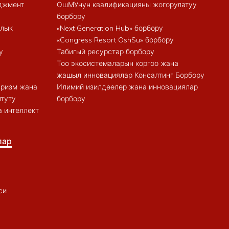
еджмент
ОшМУнун квалификацияны жогорулатуу
борбору
алык
«Next Generation Hub» борбору
«Congress Resort OshSu» борбору
у
Табигый ресурстар борбору
Тоо экосистемаларын коргоо жана
жашыл инновациялар Консалтинг Борбору
туризм жана
Илимий изилдөөлөр жана инновациялар
итуту
борбору
 интеллект
лар
си