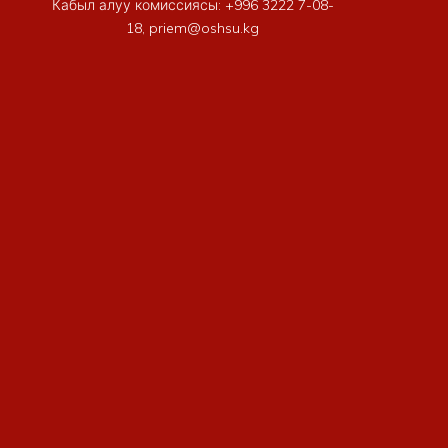
Кабыл алуу комиссиясы: +996 3222 7-08-
18, priem@oshsu.kg