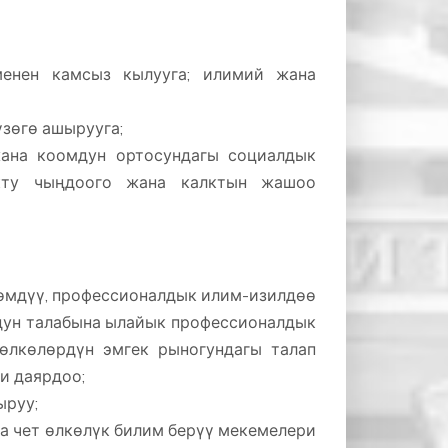
енен камсыз кылууга; илимий жана
зөгө ашырууга;
жана коомдун ортосундагы социалдык
укту чыңдоого жана калктын жашоо
ндөмдүү, профессионалдык илим-изилдөө
мдун талабына ылайык профессионалдык
өлкөлөрдүн эмгек рыногундагы талап
и даярдоо;
ыруу;
 чет өлкөлүк билим берүү мекемелери