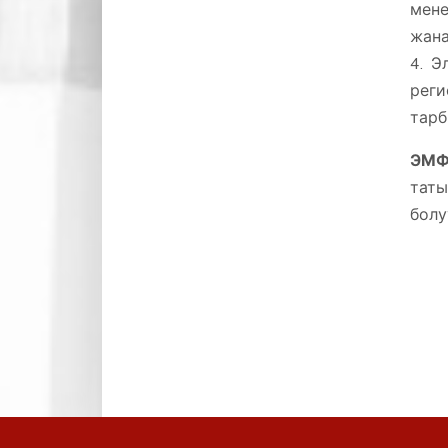
мене
жана
4. Э
реги
тарб
ЭМФ
таты
болу