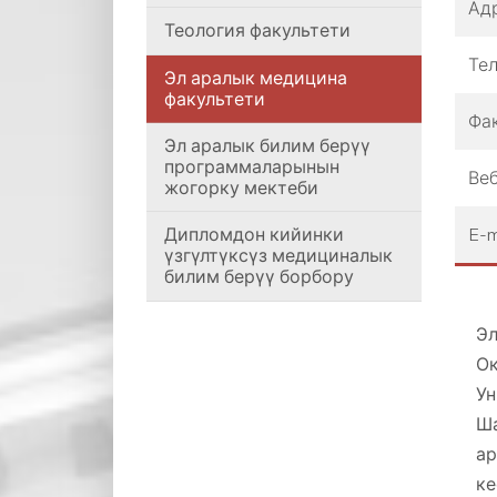
Ад
Теология факультети
Те
Эл аралык медицина
факультети
Фа
Эл аралык билим берүү
программаларынын
Веб
жогорку мектеби
E-m
Дипломдон кийинки
үзгүлтүксүз медициналык
билим берүү борбору
Эл
О
Ун
Ша
ар
ке