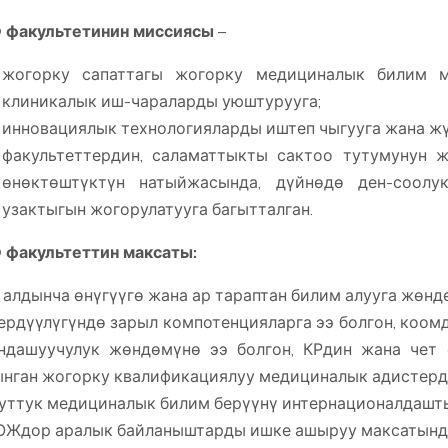
 факультетин
ин миссиясы
–
жогорку сапаттагы жогорку медициналык билим м
клиникалык иш-чараларды уюштурууга;
инновациялык технологияларды иштеп чыгууга жана жү
факультеттердин, саламаттыкты сактоо тутумунун 
өнөктөштүктүн натыйжасында, дүйнөдө ден-соол
узактыгын жогорулатууга багытталган.
факультеттин максаты:
з алдынча өнүгүүгө жана ар тараптан билим алууга жө
рдүүлүгүндө зарыл компотенцияларга ээ болгон, коо
ндашуучулук жөндөмүнө ээ болгон, КРдин жана чет 
нган жогорку квалификациялуу медициналык адистерд
луттук медициналык билим берүүнү интернационалдашт
ОЖдор аралык байланыштарды ишке ашыруу максатында