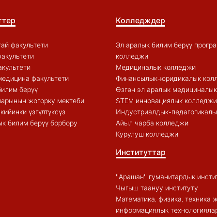
ттер
Колледждер
ай факультети
Эл аралык билим берүү прогр
акультети
колледжи
акультети
Медициналык колледжи
медицина факультети
Финансылык-юридикалык кол
билим берүү
Өзгөн эл аралык медициналы
арынын жогорку мектеби
STEM инновациялык колледжи
кийинки үзгүлтүксүз
Индустриалдык-педагогикалы
к билим берүү борбору
Айыл чарба колледжи
Курулуш колледжи
Институттар
"Арашан" гуманитардык инсти
Чыгыш таануу институту
Математика, физика, техника 
информациялык технологиялар