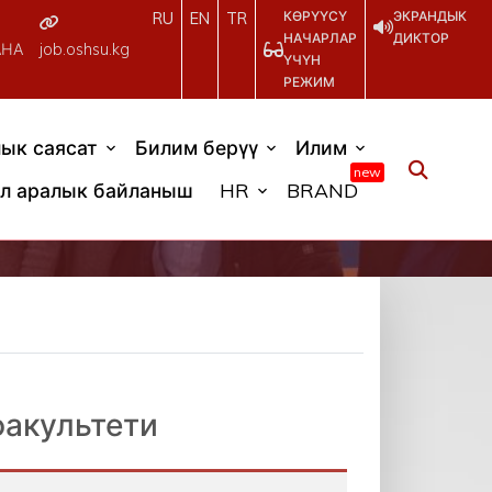
КӨРҮҮСҮ
ЭКРАНДЫК
RU
EN
TR
НАЧАРЛАР
ДИКТОР
АНА
job.oshsu.kg
ҮЧҮН
РЕЖИМ
ык саясат
Билим берүү
Илим
new
л аралык байланыш
HR
BRAND
факультети