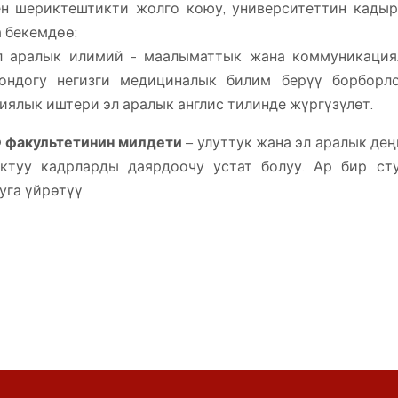
н шериктештикти жолго коюу, университеттин кадыр
 бекемдөө;
л аралык илимий - маалыматтык жана коммуникаци
ондогу негизги медициналык билим берүү борборл
иялык иштери эл аралык англис тилинде жүргүзүлөт.
 факультетинин милдети
– улуттук жана эл аралык де
ктуу кадрларды даярдоочу устат болуу. Ар бир сту
уга үйрөтүү.