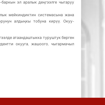
-баркын эл аралык деңгээлге чыгаруу
ялык мейкиндиктин системасына жана
орунун алдыңкы тобуна кирүү. Окуу-
ңгээлде атаандаштыкка туруштук берген
дентти окууга, жашоого, чыгармачыл