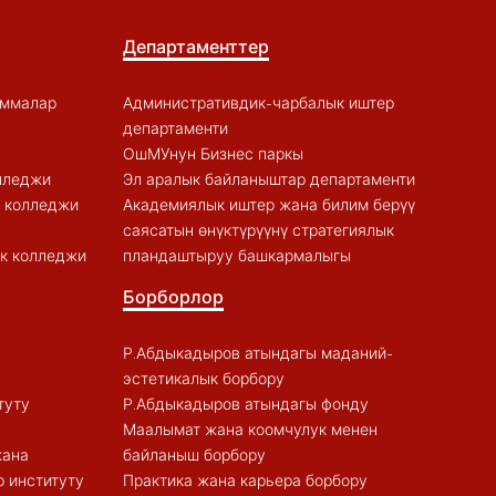
Департаменттер
аммалар
Административдик-чарбалык иштер
департаменти
ОшМУнун Бизнес паркы
лледжи
Эл аралык байланыштар департаменти
к колледжи
Академиялык иштер жана билим берүү
саясатын өнүктүрүүнү стратегиялык
к колледжи
пландаштыруу башкармалыгы
Борборлор
Р.Абдыкадыров атындагы маданий-
эстетикалык борбору
туту
Р.Абдыкадыров атындагы фонду
Маалымат жана коомчулук менен
жана
байланыш борбору
 институту
Практика жана карьера борбору