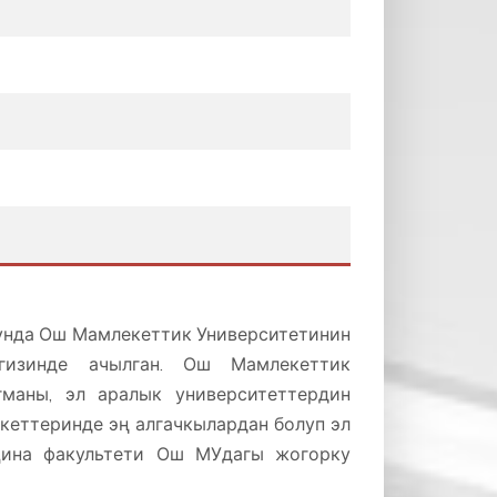
унда Ош Мамлекеттик Университетинин
гизинде ачылган. Ош Мамлекеттик
гманы, эл аралык университеттердин
кеттеринде эң алгачкылардан болуп эл
цина факультети Ош МУдагы жогорку