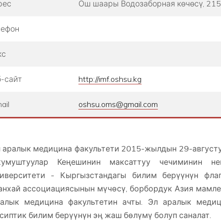
рес
Ош шаары ​Водозаборная көчөсү, 215
лефон
кс
-сайт
http://imf.oshsu.kg
ail
oshsu.oms@gmail.com
 аралык медицина факультети 2015-жылдын 29-август
кумуштуулар Кеңешинин максаттуу чечиминин не
иверситети - Кыргызстандагы билим берүүнүн фла
нхай ассоциациясынын мүчөсү, борбордук Азия мамле
алык медицина факультетин ачты. Эл аралык меди
сиптик билим берүүнүн эң жаш бөлүмү болуп саналат.