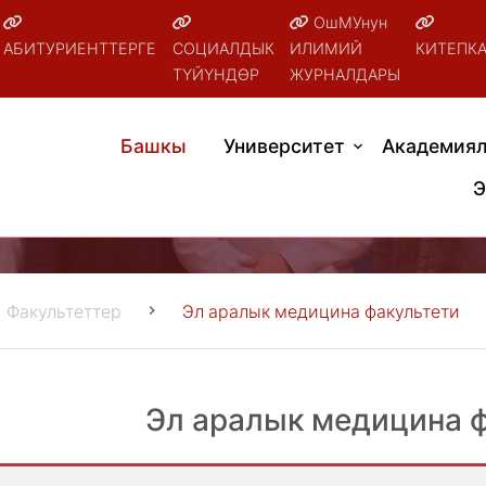
ОшМУнун
АБИТУРИЕНТТЕРГЕ
СОЦИАЛДЫК
ИЛИМИЙ
КИТЕПК
ТҮЙҮНДӨР
ЖУРНАЛДАРЫ
Башкы
Университет
Академиял
Э
Факультеттер
Эл аралык медицина факультети
Эл аралык медицина 