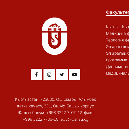
Факульте
Кыргыз-Кыт
Медицина ф
Теология ф
Эл аралык 
Эл аралык 
программал
Дипломдон 
медициналы
Кыргызстан, 723500, Ош шаары, Алымбек
датка көчөсү, 331, ОшМУ Башкы корпус
Жалпы бөлүм: +996 3222 7-07-12, факс
+996 3222 7-09-15, edu@oshsu.kg