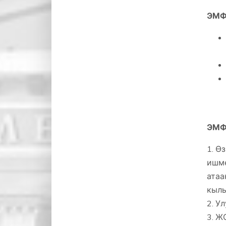
ЭМФ
ЭМФ 
1. Ө
ишме
атаа
кылы
2. У
3. Ж