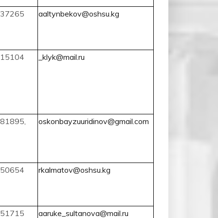
37265
aaltynbekov@oshsu.kg
15104
_klyk@mail.ru
81895,
oskonbayzuuridinov@gmail.com
50654
rkalmatov@oshsu.kg
51715
aaruke_sultanova@mail.ru