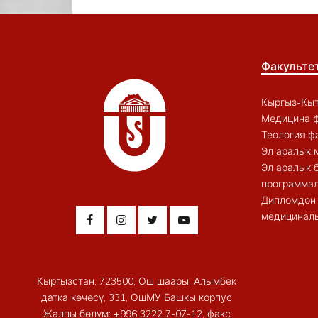
Факульте
Кыргыз-Кыт
Медицина ф
Теология ф
Эл аралык 
Эл аралык 
программал
Дипломдон 
медициналы
Кыргызстан, 723500, Ош шаары, Алымбек
датка көчөсү, 331, ОшМУ Башкы корпус
Жалпы бөлүм: +996 3222 7-07-12, факс