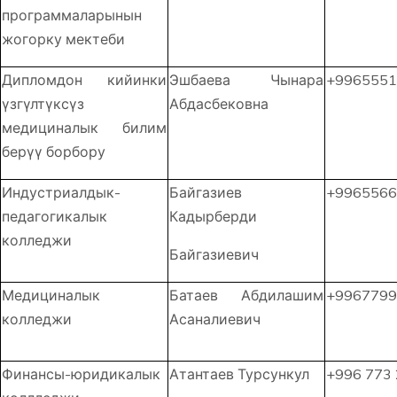
программаларынын
жогорку мектеби
Дипломдон кийинки
Эшбаева Чынара
+9965551
үзгүлтүксүз
Абдасбековна
медициналык билим
берүү борбору
Индустриалдык-
Байгазиев
+9965566
педагогикалык
Кадырберди
колледжи
Байгазиевич
Медициналык
Батаев Абдилашим
+9967799
колледжи
Асаналиевич
Финансы-юридикалык
Атантаев Турсункул
+996 773 