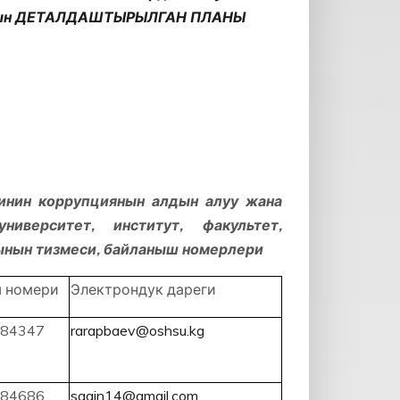
ардын ДЕТАЛДАШТЫРЫЛГАН ПЛАНЫ
инин коррупциянын алдын алуу жана
верситет, институт, факультет,
ынын тизмеси, байланыш номерлери
 номери
Электрондук дареги
84347
rarapbaev@oshsu.kg
84686
sagin14@gmail.com