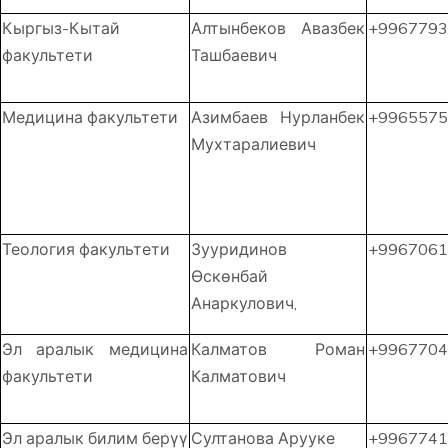
Кыргыз-Кытай
Алтынбеков Авазбек
+9967793
факультети
Ташбаевич
Медицина факультети
Азимбаев Нурланбек
+9965575
Мухтаралиевич
Теология факультети
Зууридинов
+9967061
Өскөнбай
Анаркулович,
Эл аралык медицина
Калматов Роман
+9967704
факультети
Калматович
Эл аралык билим берүү
Султанова Арууке
+9967741