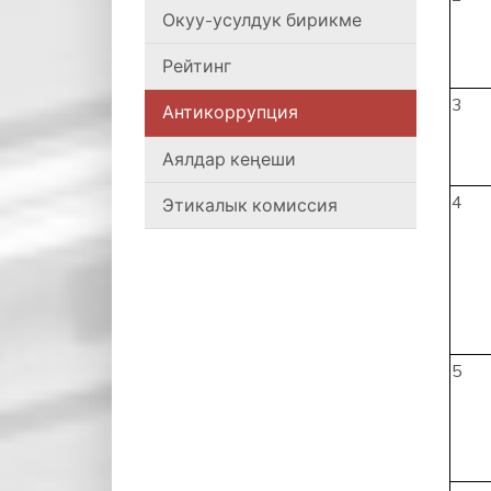
Окуу-усулдук бирикме
Рейтинг
3
Антикоррупция
Аялдар кеңеши
4
Этикалык комиссия
5