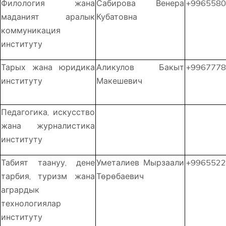
Филология жана
Сабирова Венера
+9965580
маданият аралык
Кубатовна
коммуникация
институту
Тарых жана юридика
Аликулов Бакыт
+9967778
институту
Макешевич
Педагогика, искусство
жана журналистика
институту
Табият таануу, дене
Уметалиев Мырзаали
+9965522
тарбия, туризм жана
Төрөбаевич
агрардык
технологиялар
институту