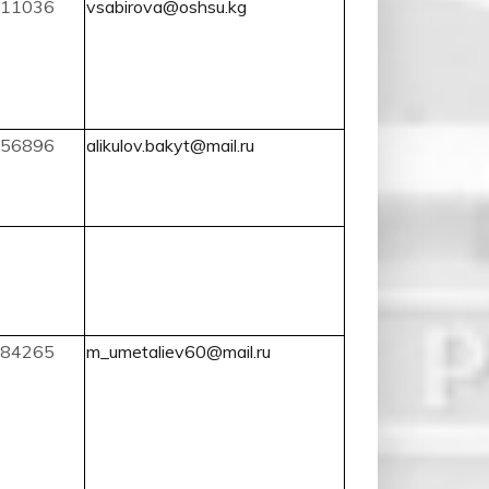
11036
vsabirova@oshsu.kg
56896
alikulov.bakyt@mail.ru
84265
m_umetaliev60@mail.ru