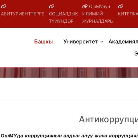
ОшМУнун
АБИТУРИЕНТТЕРГЕ
СОЦИАЛДЫК
ИЛИМИЙ
КИТЕПК
ТҮЙҮНДӨР
ЖУРНАЛДАРЫ
Башкы
Университет
Академиял
Э
Антикоррупц
ОшМУда коррупциянын алдын алуу жана коррупция