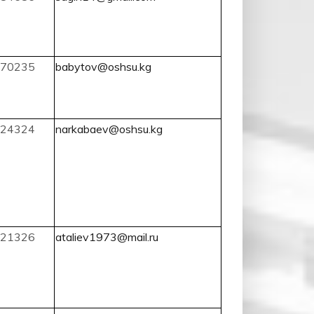
70235
babytov@oshsu.kg
24324
narkabaev@oshsu.kg
21326
ataliev1973@mail.ru