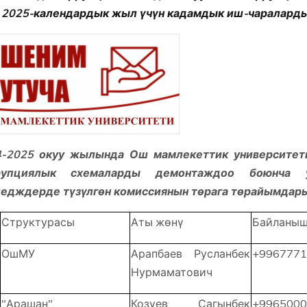
2025-календардык жыл үчүн кадамдык иш-чарал
4-2025 окуу жылында Ош мамлекеттик университет
рупциялык схемаларды демонтаждоо боюнча уни
едждерде түзүлгөн комиссиянын төрага төрайымдар
Структурасы
Аты жөнү
Байланыш
ОшМУ
Арапбаев Русланбек
+9967771
Нурмаматович
"Арашан"
Козуев Сагынбек
+9965000