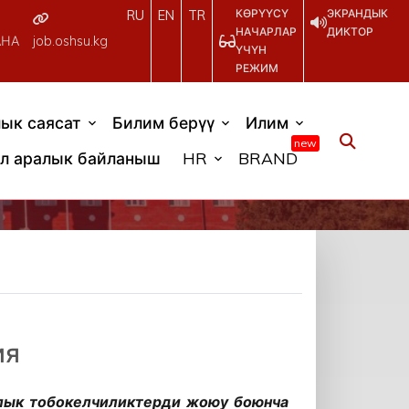
КӨРҮҮСҮ
ЭКРАНДЫК
RU
EN
TR
НАЧАРЛАР
ДИКТОР
АНА
job.oshsu.kg
ҮЧҮН
РЕЖИМ
ык саясат
Билим берүү
Илим
new
л аралык байланыш
HR
BRAND
ия
лык тобокелчиликтерди жоюу боюнча