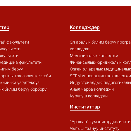
ттер
Колледждер
ай факультети
Эл аралык билим берүү прогр
акультети
колледжи
акультети
Медициналык колледжи
медицина факультети
Финансылык-юридикалык кол
билим берүү
Өзгөн эл аралык медициналы
арынын жогорку мектеби
STEM инновациялык колледжи
кийинки үзгүлтүксүз
Индустриалдык-педагогикалы
к билим берүү борбору
Айыл чарба колледжи
Курулуш колледжи
Институттар
"Арашан" гуманитардык инсти
Чыгыш таануу институту