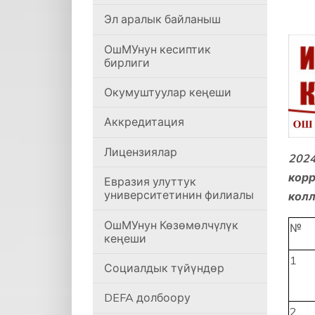
Эл аралык байланыш
ОшМУнун кесиптик
бирлиги
Окумуштуулар кеңеши
Аккредитация
Лицензиялар
202
кор
Евразия улуттук
университетинин филиалы
колл
ОшМУнун Көзөмөлчүлүк
№
кеңеши
1
Социалдык түйүндөр
DEFA долбоору
2