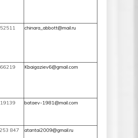
52511
chinara_abbott@mail.ru
66219
Kbaigaziev6@gmail.com
19139
bataev-1981@mail.com
253 847
atantai2009@gmail.ru