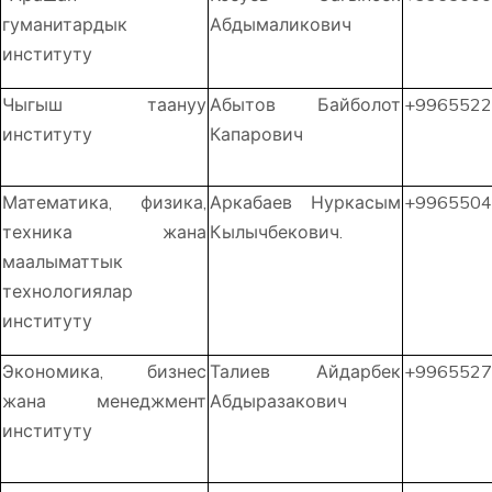
гуманитардык
Абдымаликович
институту
Чыгыш таануу
Абытов Байболот
+9965522
институту
Капарович
Математика, физика,
Аркабаев Нуркасым
+9965504
техника жана
Кылычбекович.
маалыматтык
технологиялар
институту
Экономика, бизнес
Талиев Айдарбек
+9965527
жана менеджмент
Абдыразакович
институту