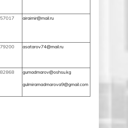
57017
airaimir@mail.ru
79200
asatarov74@mail.ru
82868
gumadmarov@oshsu.kg
gulmiramadmarova9@gmail.com