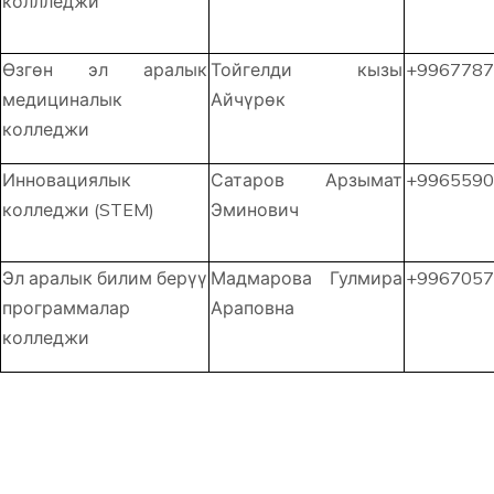
коллледжи
Өзгөн эл аралык
Тойгелди кызы
+9967787
медициналык
Айчүрөк
колледжи
Инновациялык
Сатаров Арзымат
+9965590
колледжи (STEM)
Эминович
Эл аралык билим берүү
Мадмарова Гулмира
+9967057
программалар
Араповна
колледжи