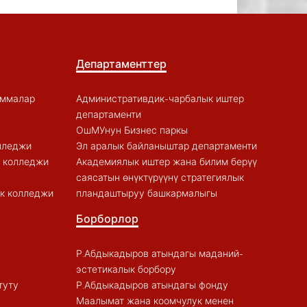
Департаменттер
аммалар
Административдик-чарбалык иштер
департаменти
ОшМУнун Бизнес паркы
лледжи
Эл аралык байланыштар департаменти
к колледжи
Академиялык иштер жана билим берүү
саясатын өнүктүрүүнү стратегиялык
к колледжи
пландаштыруу башкармалыгы
Борборлор
Р.Абдыкадыров атындагы маданий-
эстетикалык борбору
туту
Р.Абдыкадыров атындагы фонду
Маалымат жана коомчулук менен