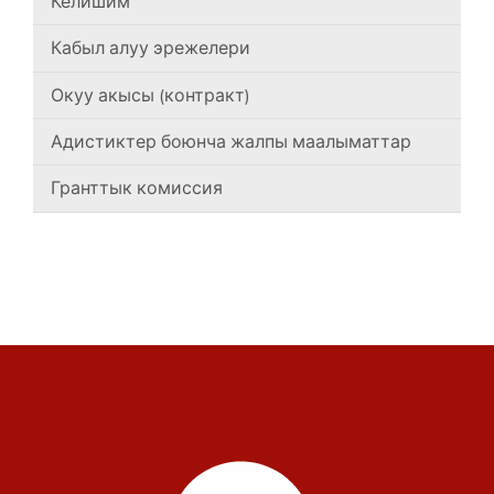
Келишим
Кабыл алуу эрежелери
Окуу акысы (контракт)
Адистиктер боюнча жалпы маалыматтар
Гранттык комиссия