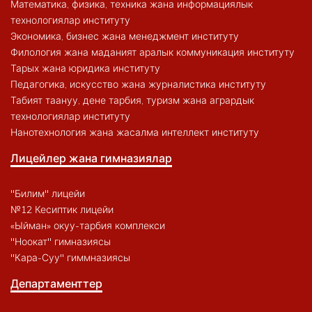
Математика, физика, техника жана информациялык
технологиялар институту
Экономика, бизнес жана менеджмент институту
Филология жана маданият аралык коммуникация институту
Тарых жана юридика институту
Педагогика, искусство жана журналистика институту
Табият таануу, дене тарбия, туризм жана агрардык
технологиялар институту
Нанотехнология жана жасалма интеллект институту
Лицейлер жана гимназиялар
"Билим" лицейи
№12 Кесиптик лицейи
«Ыйман» окуу-тарбия комплекси
"Ноокат" гимназиясы
"Кара-Суу" гиммназиясы
Департаменттер