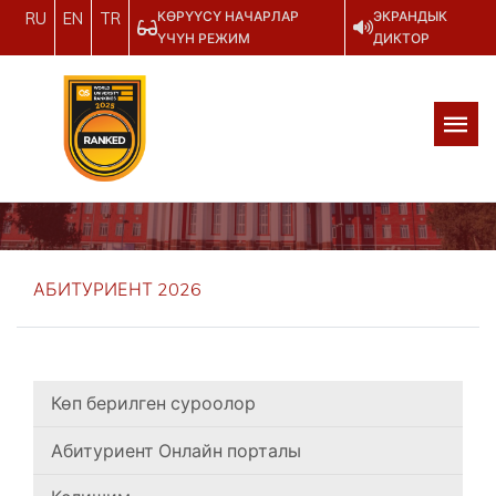
КӨРҮҮСҮ НАЧАРЛАР
ЭКРАНДЫК
RU
EN
TR
ҮЧҮН РЕЖИМ
ДИКТОР
АБИТУРИЕНТ 2026
Көп берилген суроолор
Абитуриент Онлайн порталы