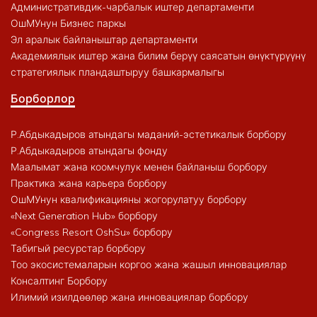
Административдик-чарбалык иштер департаменти
ОшМУнун Бизнес паркы
Эл аралык байланыштар департаменти
Академиялык иштер жана билим берүү саясатын өнүктүрүүнү
стратегиялык пландаштыруу башкармалыгы
Борборлор
Р.Абдыкадыров атындагы маданий-эстетикалык борбору
Р.Абдыкадыров атындагы фонду
Маалымат жана коомчулук менен байланыш борбору
Практика жана карьера борбору
ОшМУнун квалификацияны жогорулатуу борбору
«Next Generation Hub» борбору
«Congress Resort OshSu» борбору
Табигый ресурстар борбору
Тоо экосистемаларын коргоо жана жашыл инновациялар
Консалтинг Борбору
Илимий изилдөөлөр жана инновациялар борбору