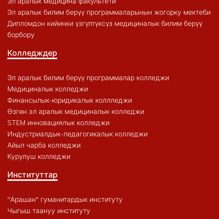
Эл аралык медицина факультети
Эл аралык билим берүү программаларынын жогорку мектеби
Дипломдон кийинки үзгүлтүксүз медициналык билим берүү
борбору
Колледждер
Эл аралык билим берүү программалар колледжи
Медициналык колледжи
Финансылык-юридикалык коллледжи
Өзгөн эл аралык медициналык колледжи
STEM инновациялык колледжи
Индустриалдык-педагогикалык колледжи
Айыл чарба колледжи
Курулуш колледжи
Институттар
"Арашан" гуманитардык институту
Чыгыш таануу институту