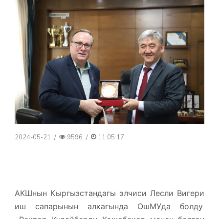
2024-05-21
/
9596
/
11:05:17
АКШнын Кыргызстандагы элчиси Лесли Вигери
иш сапарынын алкагында ОшМУда болду.