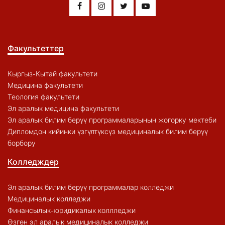
Факультеттер
Кыргыз-Кытай факультети
Медицина факультети
Теология факультети
Эл аралык медицина факультети
Эл аралык билим берүү программаларынын жогорку мектеби
Дипломдон кийинки үзгүлтүксүз медициналык билим берүү
борбору
Колледждер
Эл аралык билим берүү программалар колледжи
Медициналык колледжи
Финансылык-юридикалык коллледжи
Өзгөн эл аралык медициналык колледжи