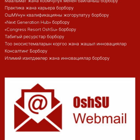
Маалымат жана коомчулук менен байланыш борбору
Практика жана карьера борбору
ОшМУнун квалификацияны жогорулатуу борбору
«Next Generation Hub» борбору
«Congress Resort OshSu» борбору
Табигый ресурстар борбору
Тоо экосистемаларын коргоо жана жашыл инновациялар
Консалтинг Борбору
Илимий изилдөөлөр жана инновациялар борбору