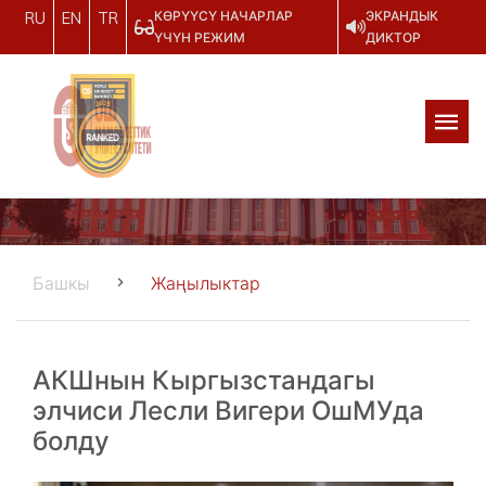
КӨРҮҮСҮ НАЧАРЛАР
ЭКРАНДЫК
RU
EN
TR
ҮЧҮН РЕЖИМ
ДИКТОР
Башкы
Жаңылыктар
АКШнын Кыргызстандагы
элчиси Лесли Вигери ОшМУда
болду