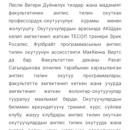
Лесли Вигери Дүйнөлүк тилдер жана маданият
факультетинин англис тилин окуткан
профессордук-окутуучулук курамы менен
жолугушту. Окутуучулардын арасында АКШдан
келип эмгектенип жаткан ТЕСОЛ тренери Эрик
Росалес, Фулбрайт программасынын англис
тилин окутуунун ассисстенти МакКенна Виртс
да бар. Факультеттин деканы Рахат
Сагындыкова элчилик тарабынан каржыланган
англис тилин окутуу программалары,
факультетте эмгектенип кеткен жана учурда
эмгектенип жаткан волонтер-окутуучулар
тууралуу маалымат берди. Окутуучулардын
билимин өркүндөтүүчү тренинг, курс, сүйлөө
клубу, жазуу клубдары, англис тилин окуткан
окутуучулардын англис тилин окутууда жана