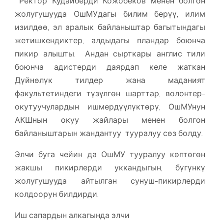
Ректор Кудайберди Кожобеков менен болгон
жолугушууда ОшМУдагы билим берүү, илим
изилдөө, эл аралык байланыштар багытындагы
жетишкендиктер, алдыдагы пландар боюнча
пикир алышты. Андан сырткары англис тили
боюнча адистерди даярдап келе жаткан
Дүйнөлүк тилдер жана маданият
факультетиндеги түзүлгөн шарттар, волонтер-
окутуучулардын ишмердүүлүктөрү, ОшМУнун
АКШнын окуу жайлары менен болгон
байланыштарын жандантуу тууралуу сөз болду.
Элчи буга чейин да ОшМУ тууралуу көптөгөн
жакшы пикирлерди уккандыгын, бүгүнкү
жолугушууда айтылган сунуш-пикирлерди
колдоорун билдирди.
Иш сапардын алкагында элчи