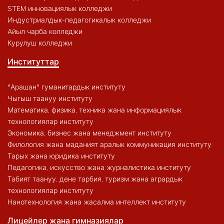
STEM инновациялык колледжи
Индустриалдык-педагогикалык колледжи
Айыл чарба колледжи
Курулуш колледжи
Институттар
"Арашан" гуманитардык институту
Чыгыш таануу институту
Математика, физика, техника жана информациялык
технологиялар институту
Экономика, бизнес жана менеджмент институту
Филология жана маданият аралык коммуникация институту
Тарых жана юридика институту
Педагогика, искусство жана журналистика институту
Табият таануу, дене тарбия, туризм жана агрардык
технологиялар институту
Нанотехнология жана жасалма интеллект институту
Лицейлер жана гимназиялар