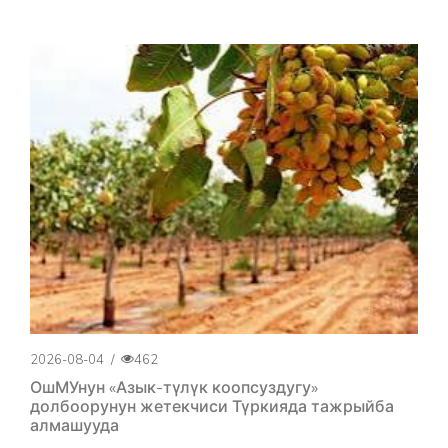
2026-08-04
/
462
ОшМУнун «Азык-түлүк коопсуздугу»
долбоорунун жетекчиси Түркияда тажрыйба
алмашууда