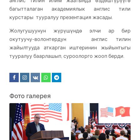
англис тилин илим жаатында өздөштүрүүгө
багытталаган академиялык англис тили
курстары тууралуу презентация жасады.
Жолугушуунун жүрүшүндө элчи ар бир
окутуучу-волонтердун англис тилин
жайылтууда аткарган иштеринин жыйынтыгы
тууралуу баарлашып, суроолорго жооп берди.
Фото галерея