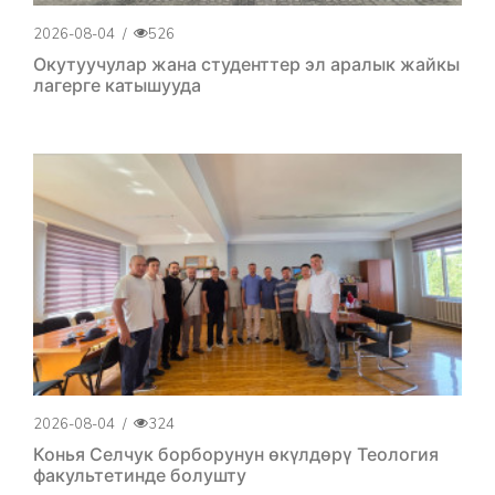
2026-08-04
/
526
Окутуучулар жана студенттер эл аралык жайкы
лагерге катышууда
2026-08-04
/
324
Конья Селчук борборунун өкүлдөрү Теология
факультетинде болушту