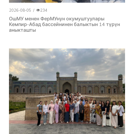
2026-08-05
/
234
ОшМУ менен ФерМУнун окумуштуулары
Кемпир-Абад бассейнинен балыктын 14 түрүн
аныкташты