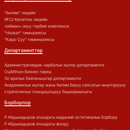
"Билим" лицейи
№12 Кесиптик лицейи
«Ыйман» окуу-тарбия комплекси
"Ноокат" гимназиясы
"Кара-Суу" гиммназиясы
Департаменттер
Административдик-чарбалык иштер департаменти
ОшМУнун Бизнес паркы
Эл аралык байланыштар департаменти
Академиялык иштер жана билим берүү саясатын өнүктүрүүнү
стратегиялык пландаштыруу башкармалыгы
Борборлор
Р.Абдыкадыров атындагы маданий-эстетикалык борбору
Р.Абдыкадыров атындагы фонду