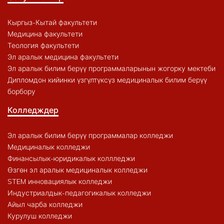
Кыргыз-Кытай факультети
Медицина факультети
Теология факультети
Эл аралык медицина факультети
Эл аралык билим берүү программаларынын жогорку мектеби
Дипломдон кийинки үзгүлтүксүз медициналык билим берүү
борбору
Колледждер
Эл аралык билим берүү программалар колледжи
Медициналык колледжи
Финансылык-юридикалык коллледжи
Өзгөн эл аралык медициналык колледжи
STEM инновациялык колледжи
Индустриалдык-педагогикалык колледжи
Айыл чарба колледжи
Курулуш колледжи