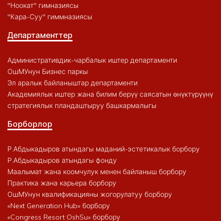
"Ноокат" гимназиясы
"Кара-Суу" гиммназиясы
Департаменттер
Административдик-чарбалык иштер департаменти
ОшМУнун Бизнес паркы
Эл аралык байланыштар департаменти
Академиялык иштер жана билим берүү саясатын өнүктүрүүнү
стратегиялык пландаштыруу башкармалыгы
Борборлор
Р.Абдыкадыров атындагы маданий-эстетикалык борбору
Р.Абдыкадыров атындагы фонду
Маалымат жана коомчулук менен байланыш борбору
Практика жана карьера борбору
ОшМУнун квалификацияны жогорулатуу борбору
«Next Generation Hub» борбору
«Congress Resort OshSu» борбору