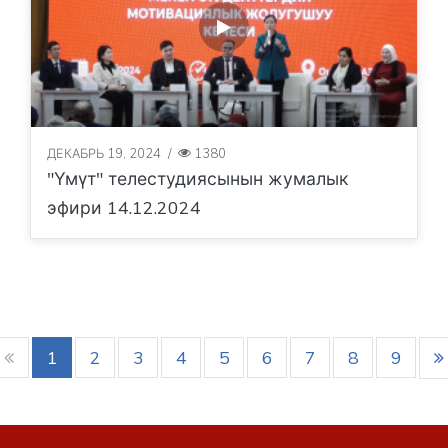
ДЕКАБРЬ 19, 2024
/
1380
"Үмүт" телестудиясынын жумалык
эфири 14.12.2024
1
2
3
4
5
6
7
8
9