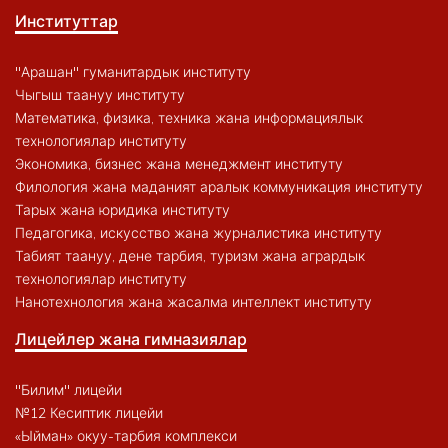
Институттар
"Арашан" гуманитардык институту
Чыгыш таануу институту
Математика, физика, техника жана информациялык
технологиялар институту
Экономика, бизнес жана менеджмент институту
Филология жана маданият аралык коммуникация институту
Тарых жана юридика институту
Педагогика, искусство жана журналистика институту
Табият таануу, дене тарбия, туризм жана агрардык
технологиялар институту
Нанотехнология жана жасалма интеллект институту
Лицейлер жана гимназиялар
"Билим" лицейи
№12 Кесиптик лицейи
«Ыйман» окуу-тарбия комплекси