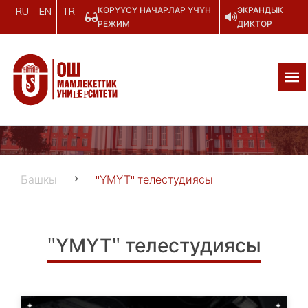
КӨРҮҮСҮ НАЧАРЛАР ҮЧҮН
ЭКРАНДЫК
RU
EN
TR
РЕЖИМ
ДИКТОР
Башкы
"ҮМҮТ" телестудиясы
"ҮМҮТ" телестудиясы