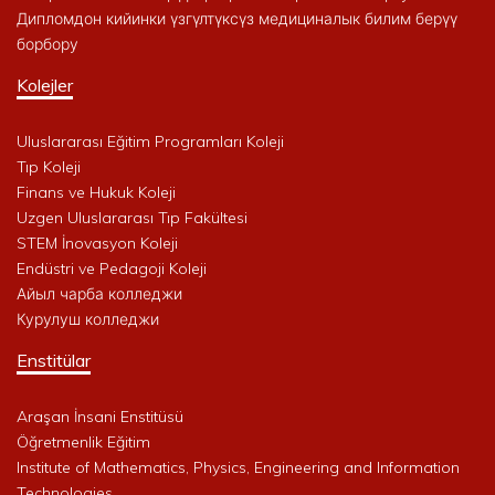
Дипломдон кийинки үзгүлтүксүз медициналык билим берүү
борбору
Kolejler
Uluslararası Eğitim Programları Koleji
Tıp Koleji
Finans ve Hukuk Koleji
Uzgen Uluslararası Tıp Fakültesi
STEM İnovasyon Koleji
Endüstri ve Pedagoji Koleji
Айыл чарба колледжи
Курулуш колледжи
Enstitülar
Araşan İnsani Enstitüsü
Öğretmenlik Eğitim
Institute of Mathematics, Physics, Engineering and Information
Technologies