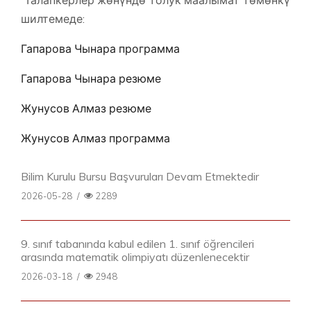
Талапкерлер жөнүндө толук маалымат төмөнкү
шилтемеде:
Гапарова Чынара программа
Гапарова Чынара резюме
Жунусов Алмаз резюме
Жунусов Алмаз программа
Bilim Kurulu Bursu Başvuruları Devam Etmektedir
2026-05-28
/
2289
9. sınıf tabanında kabul edilen 1. sınıf öğrencileri
arasında matematik olimpiyatı düzenlenecektir
2026-03-18
/
2948