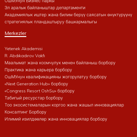
ОшМУнун Бизнес паркы
Эл аралык байланыштар департаменти
Академиялык иштер жана билим берүү саясатын өнүктүрүүнү
стратегиялык пландаштыруу башкармалыгы
Merkezler
Yetenek Akademisi
R. Abdıkadırov Vakfı
Маалымат жана коомчулук менен байланыш борбору
Практика жана карьера борбору
ОшМУнун квалификацияны жогорулатуу борбору
«Next Generation Hub» борбору
«Congress Resort OshSu» борбору
Табигый ресурстар борбору
Тоо экосистемаларын коргоо жана жашыл инновациялар
Консалтинг Борбору
Илимий изилдөөлөр жана инновациялар борбору