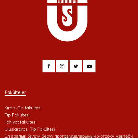
Fakülteler
Kırgız-Çin fakültesi
Tıp Fakültesi
İlahiyat fakültesi
Uluslararası Tıp Fakültesi
Эл аралык билим берүү программаларынын жогорку мектеби