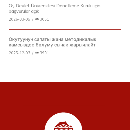
Oş Devlet Üniversitesi Denetleme Kurulu için
başvurular açık
2026-03-05
/
3051
Окутуунун сапаты жана методикалык
камсыздоо бөлүмү сынак жарыялайт
2025-12-03
/
3901