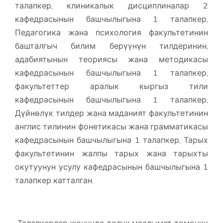
талапкер, клиникалык дисциплиналар 2
кафедрасынын башчылыгына 1 талапкер,
Педагогика жана психология факультетинин
башталгыч билим берүүнүн тилдеринин,
адабиятынын теориясы жана методикасы
кафедрасынын башчылыгына 1 талапкер,
факультеттер аралык кыргыз тили
кафедрасынын башчылыгына 1 талапкер,
Дүйнөлүк тилдер жана маданият факультетинин
англис тилинин фонетикасы жана грамматикасы
кафедрасынын башчылыгына 1 талапкер, Тарых
факультетинин жалпы тарых жана тарыхты
окутуунун усулу кафедрасынын башчылыгына 1
талапкер катталган.