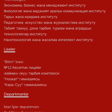
Экономика, бизнес жана менеджмент институту
Филология жана маданият аралык коммуникация институту
Тарых жана юридика институту
Педагогика, искусство жана журналистика институту
Табият таануу, дене тарбия, туризм жана агрардык
технологиялар институту
Нанотехнология жана жасалма интеллект институту
Liseler
"Bilim" lisesi
№12 Кесиптик лицейи
«Ыйман» окуу-тарбия комплекси
"Ноокат" гимназиясы
"Кара-Суу" гиммназиясы
Departmanlar
İdari İşler departmanı