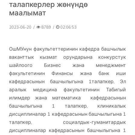
талапкерлер жөнүндө
маалымат
2023-06-20
/
8789
/
02:06:53
ОшМУнун факультеттеринин кафедра башчылык
ваканттык кызмат орундарына конкурстук
шайлоого Бизнес жана менеджмент
факультетинин Финансы жана банк иши
кафедрасынын башчылыгына 1талапкер, Эл
аралык медицина факультетинин Табигый
илимдер жана математика кафедрасынын
башчылыгына 1 талапкер, клиникалык
дисциплиналар 1 кафедрасынын башчылыгына 1
талапкер, социалдык-гуманитардык
дисциплиналар кафедрасынын башчылыгына 1