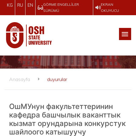
GÖRME ENGELLILER
EKRAN
KG
RU
EN
SÜRÜMÜ
OKUYUCU
Anasayfa
duyurular
ОшМУнун факультеттеринин
кафедра башчылык ваканттык
кызмат орундарына конкурстук
шайлоого катышуучу