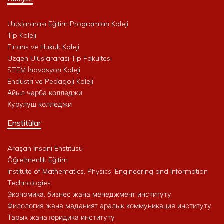
Uluslararası Eğitim Programları Koleji
Tıp Koleji
Finans ve Hukuk Koleji
Uzgen Uluslararası Tıp Fakültesi
STEM İnovasyon Koleji
Endüstri ve Pedagoji Koleji
Айыл чарба колледжи
Курулуш колледжи
Enstitülar
Araşan İnsani Enstitüsü
Öğretmenlik Eğitim
Institute of Mathematics, Physics, Engineering and Information
Technologies
Экономика, бизнес жана менеджмент институту
Филология жана маданият аралык коммуникация институту
Тарых жана юридика институту