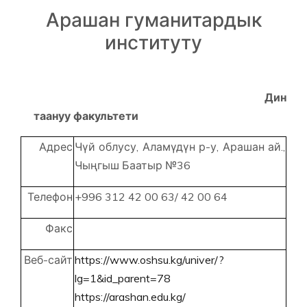
Арашан гуманитардык
институту
Дин
таануу факультети
Адрес
Чүй облусу, Аламүдүн р-у, Арашан ай.,
Чыңгыш Баатыр №36
Телефон
+996 312 42 00 63/ 42 00 64
Факс
Веб-сайт
https://www.oshsu.kg/univer/?
lg=1&id_parent=78
https://arashan.edu.kg/