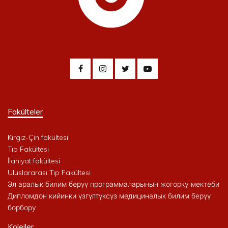
Fakülteler
Kırgız-Çin fakültesi
Tıp Fakültesi
İlahiyat fakültesi
Uluslararası Tıp Fakültesi
Эл аралык билим берүү программаларынын жогорку мектеби
Дипломдон кийинки үзгүлтүксүз медициналык билим берүү
борбору
Kolejler