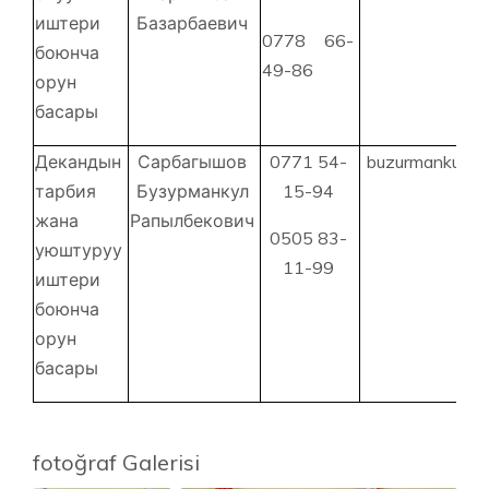
иштери
Базарбаевич
0778 66-
боюнча
49-86
орун
басары
Декандын
Сарбагышов
0771 54-
buzurmankul@g
тарбия
Бузурманкул
15-94
жана
Рапылбекович
0505 83-
уюштуруу
11-99
иштери
боюнча
орун
басары
fotoğraf Galerisi