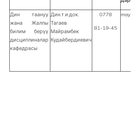
дареги
Дин таануу
Дин.т.и.док.
0778
mayram
жана Жалпы
Тагаев
81-19-45
билим берүү
Майрамбек
дисциплиналар
Кудайбердиевич
кафедрасы