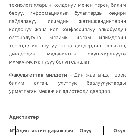
технологияларын колдонуу менен терең билим
берүү, информациялык булактарды кеңири
пайдалануу, илимдин жетишкендиктерин
колдонуу жана көп конфессиялуу өлкөбүздүн
өзгөчөлүгүнө ылайык ислам илимдерин
тереңдетип окутуу жана диндердин тарыхын,
диндердин маданиятын окуп-үйрөнүүгө
мүмкүнчүлүк түзүү болуп саналат.
Факультеттин милдети
– Дин жаатында терең
билим алган, улуттук баалуулуктарды
урматтаган, мекенчил адистерди даярдоо.
Адистиктер
№
Адистиктин
даражасы
Окуу
Окуу