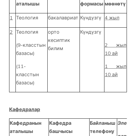
аталышы
формасы
мөөнөтү
1
Теология
бакалавриат
Күндүзгү
4 жыл
2
Теология
орто
Күндүзгү
кесиптик
(9-класстын
2 жыл
билим
базасы)
10 ай
(11-
1 жыл
класстын
10 ай
базасы)
Кафедралар
Кафедранын
Кафедра
Байланыш
Электр
аталышы
башчысы
телефону