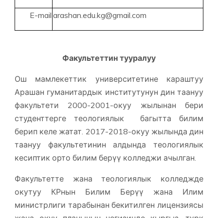
E-mail
arashan.edu.kg@gmail.com
Факультеттин тууралуу
Ош мамлекеттик университетине караштуу
Арашан гуманитардык институтунун дин таануу
факультети 2000-2001-окуу жылынан бери
студенттерге теологиялык багытта билим
берип келе жатат. 2017-2018-окуу жылында дин
таануу факультетинин алдында теологиялык
кесиптик орто билим берүү колледжи ачылган.
Факультетте жана теологиялык колледжде
окутуу КРнын Билим Берүү жана Илим
министрлиги тарабынан бекитилген лицензиясы