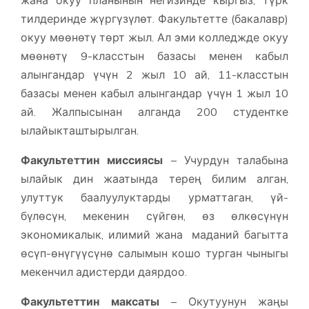
жана окуу планынын негизинде кыргыз, түрк
тилдеринде жүргүзүлөт. Факультетте (бакалавр)
окуу мөөнөтү төрт жыл. Ал эми колледжде окуу
мөөнөтү 9-класстын базасы менен кабыл
алынгандар үчүн 2 жыл 10 ай, 11-класстын
базасы менен кабыл алынгандар үчүн 1 жыл 10
ай. Жалпысынан алганда 200 студентке
ылайыкташтырылган.
Факультеттин миссиясы
– Учурдун талабына
ылайык дин жаатында терең билим алган,
улуттук баалуулуктарды урматтаган, үй-
бүлөсүн, мекенин сүйгөн, өз өлкөсүнүн
экономикалык, илимий жана маданий багытта
өсүп-өнүгүүсүнө салымын кошо турган чыныгы
мекенчил адистерди даярдоо.
Факультеттин максаты
– Окутуунун жаңы