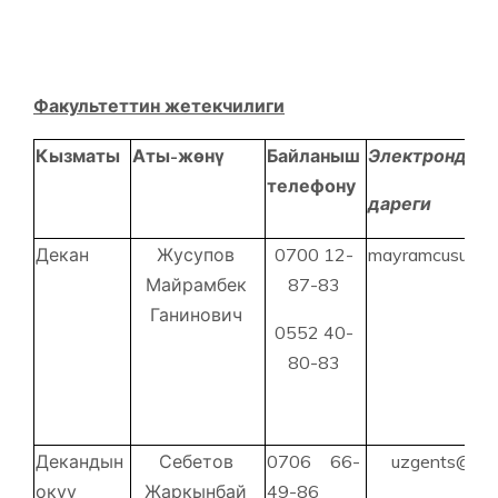
Факультеттин жетекчилиги
Кызматы
Аты-жөнү
Байланыш
Электрондук
телефону
дареги
Декан
Жусупов
0700 12-
mayramcusup@g
Майрамбек
87-83
Ганинович
0552 40-
80-83
Декандын
Себетов
0706 66-
uzgents@gma
окуу
Жаркынбай
49-86