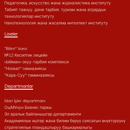
Педагогика, искусство жана журналистика институту
Табият таануу, дене тарбия, туризм жана агрардык
технологиялар институту
Нанотехнология жана жасалма интеллект институту
Liseler
"Bilim" lisesi
№12 Кесиптик лицейи
«Ыйман» окуу-тарбия комплекси
"Ноокат" гимназиясы
"Кара-Суу" гиммназиясы
Departmanlar
İdari İşler departmanı
ОшМУнун Бизнес паркы
Эл аралык байланыштар департаменти
Академиялык иштер жана билим берүү саясатын өнүктүрүүнү
стратегиялык пландаштыруу башкармалыгы