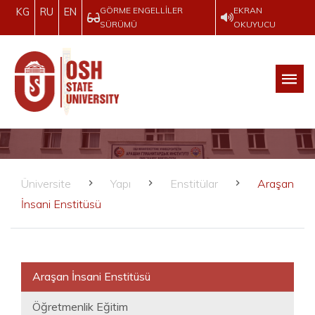
GÖRME ENGELLILER
EKRAN
KG
RU
EN
SÜRÜMÜ
OKUYUCU
Üniversite
Yapı
Enstitülar
Araşan
İnsani Enstitüsü
Araşan İnsani Enstitüsü
Öğretmenlik Eğitim