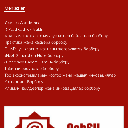
Merkezler
Yetenek Akademisi
R. Abdıkadırov Vakfı
Маалымат жана коомчулук менен байланыш борбору
Практика жана карьера борбору
ОшМУнун квалификацияны жогорулатуу борбору
«Next Generation Hub» борбору
«Congress Resort OshSu» борбору
Табигый ресурстар борбору
Тоо экосистемаларын коргоо жана жашыл инновациялар
Консалтинг Борбору
Илимий изилдөөлөр жана инновациялар борбору