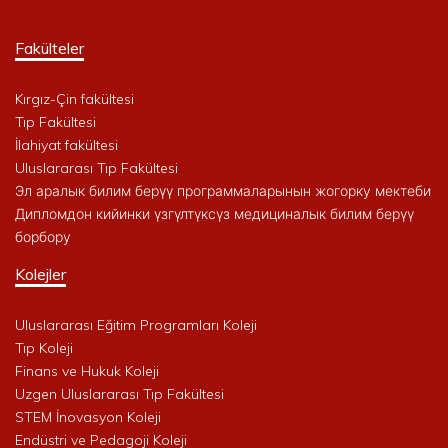
Fakülteler
Kırgız-Çin fakültesi
Tıp Fakültesi
İlahiyat fakültesi
Uluslararası Tıp Fakültesi
Эл аралык билим берүү программаларынын жогорку мектеби
Дипломдон кийинки үзгүлтүксүз медициналык билим берүү
борбору
Kolejler
Uluslararası Eğitim Programları Koleji
Tıp Koleji
Finans ve Hukuk Koleji
Uzgen Uluslararası Tıp Fakültesi
STEM İnovasyon Koleji
Endüstri ve Pedagoji Koleji