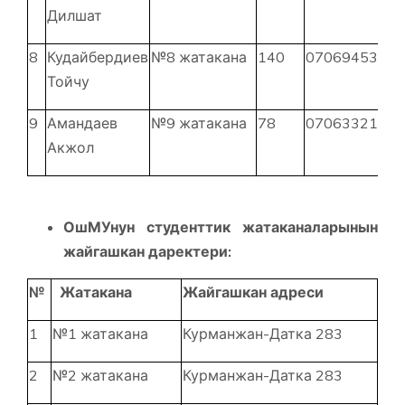
Дилшат
8
Кудайбердиев
№8 жатакана
140
0706945306
Тойчу
9
Амандаев
№9 жатакана
78
0706332111
Акжол
ОшМУнун студенттик жатаканаларынын
жайгашкан даректери:
№
Жатакана
Жайгашкан адреси
1
№1 жатакана
Курманжан-Датка 283
2
№2 жатакана
Курманжан-Датка 283