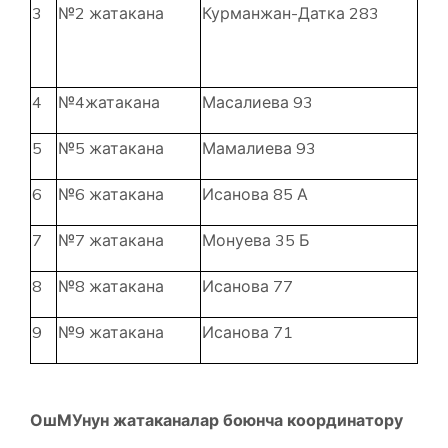
3
№2 жатакана
Курманжан-Датка 283
4
№4жатакана
Масалиева 93
5
№5 жатакана
Мамалиева 93
6
№6 жатакана
Исанова 85 А
7
№7 жатакана
Монуева 35 Б
8
№8 жатакана
Исанова 77
9
№9 жатакана
Исанова 71
ОшМУнун жатаканалар боюнча координатору