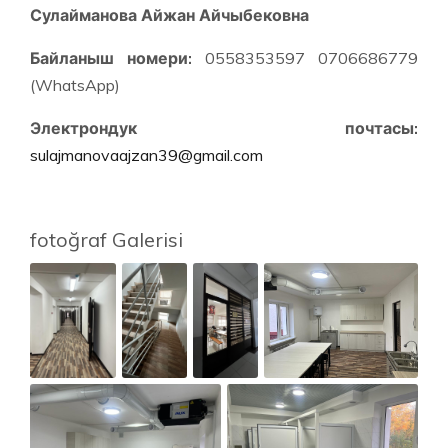
Сулайманова Айжан Айчыбековна
Байланыш номери:
0558353597 0706686779
(WhatsApp)
Электрондук почтасы:
sulajmanovaajzan39@gmail.com
fotoğraf Galerisi