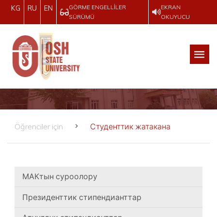
GÖRME ENGELLILER
EKRAN
KG
RU
EN
SÜRÜMÜ
OKUYUCU
Öğrenciler için
Студенттик жатакана
МАКтын суроолору
Президенттик стипендианттар