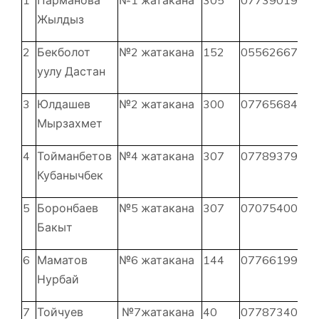
Жылдыз
2
Бекболот
№2 жатакана
152
0556266793
уулу Дастан
3
Юлдашев
№2 жатакана
300
0776568485
Мырзахмет
4
Тойманбетов
№4 жатакана
307
0778937924
Кубанычбек
5
Боронбаев
№5 жатакана
307
0707540050
Бакыт
6
Маматов
№6 жатакана
144
0776619912
Нурбай
7
Тойчуев
№7жатакана
40
0778734069