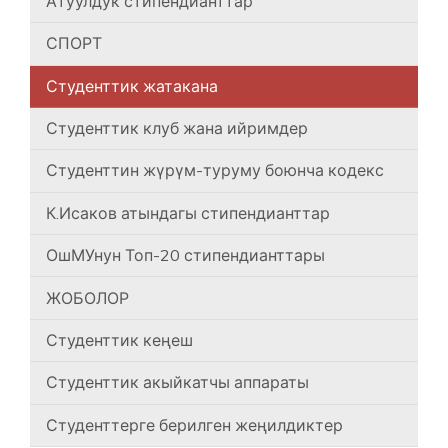
Атуулдук стипендианттар
СПОРТ
Студенттик жатакана
Студенттик клуб жана ийримдер
Студенттин жүрүм-туруму боюнча кодекс
К.Исаков атындагы стипендианттар
ОшМУнун Топ-20 стипендианттары
ЖОБОЛОР
Студенттик кеңеш
Студенттик акыйкатчы аппараты
Студенттерге берилген жеңилдиктер