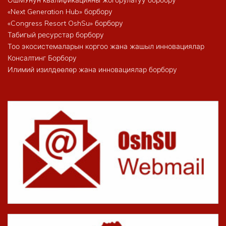
«Next Generation Hub» борбору
«Congress Resort OshSu» борбору
Табигый ресурстар борбору
Тоо экосистемаларын коргоо жана жашыл инновациялар
Консалтинг Борбору
Илимий изилдөөлөр жана инновациялар борбору