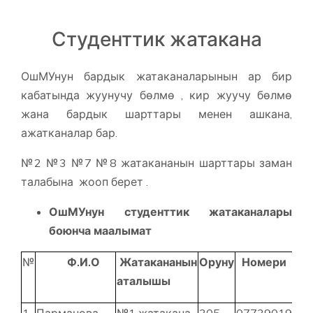
Студенттик жатакана
ОшМУнун бардык жатаканаларынын ар бир
кабатында жуунучу бөлмө , кир жуучу бөлмө
жана бардык шарттары менен ашкана,
ажатканалар бар.
№2 №3 №7 №8 жатакананын шарттары заман
талабына жооп берет .
ОшМУнун студенттик жатаканалары
боюнча маалымат
№
Ф.И.О
Жатакананын
Оруну
Номери
аталышы
1
Парманова
№1 жатакана
305
0773901993