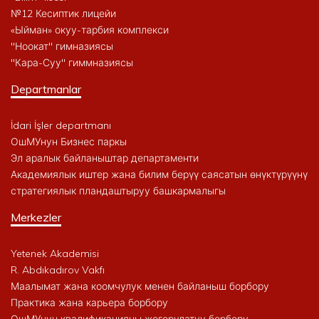
№12 Кесиптик лицейи
«Ыйман» окуу-тарбия комплекси
"Ноокат" гимназиясы
"Кара-Суу" гиммназиясы
Departmanlar
İdari İşler departmanı
ОшМУнун Бизнес паркы
Эл аралык байланыштар департаменти
Академиялык иштер жана билим берүү саясатын өнүктүрүүнү
стратегиялык пландаштыруу башкармалыгы
Merkezler
Yetenek Akademisi
R. Abdıkadırov Vakfı
Маалымат жана коомчулук менен байланыш борбору
Практика жана карьера борбору
ОшМУнун квалификацияны жогорулатуу борбору