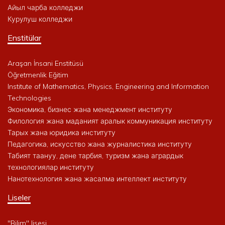
Айыл чарба колледжи
Курулуш колледжи
Enstitülar
Araşan İnsani Enstitüsü
Öğretmenlik Eğitim
Institute of Mathematics, Physics, Engineering and Information
Technologies
Экономика, бизнес жана менеджмент институту
Филология жана маданият аралык коммуникация институту
Тарых жана юридика институту
Педагогика, искусство жана журналистика институту
Табият таануу, дене тарбия, туризм жана агрардык
технологиялар институту
Нанотехнология жана жасалма интеллект институту
Liseler
"Bilim" lisesi