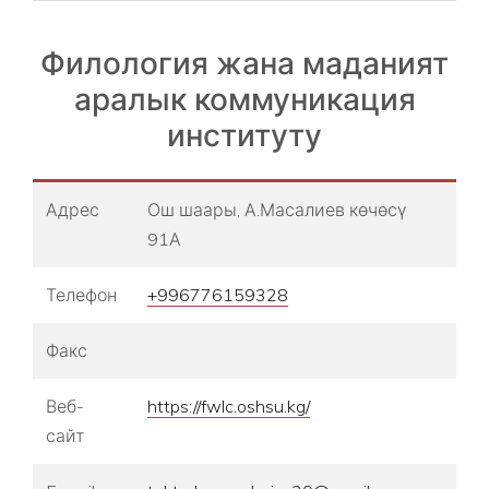
Филология жана маданият
аралык коммуникация
институту
Адрес
Ош шаары, А.Масалиев көчөсү
91А
Телефон
+996776159328
Факс
Веб-
https://fwlc.oshsu.kg/
сайт