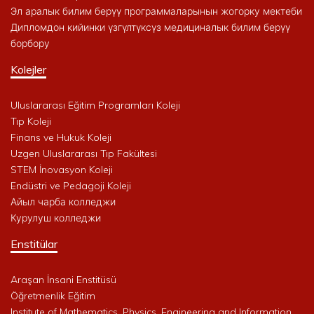
Эл аралык билим берүү программаларынын жогорку мектеби
Дипломдон кийинки үзгүлтүксүз медициналык билим берүү
борбору
Kolejler
Uluslararası Eğitim Programları Koleji
Tıp Koleji
Finans ve Hukuk Koleji
Uzgen Uluslararası Tıp Fakültesi
STEM İnovasyon Koleji
Endüstri ve Pedagoji Koleji
Айыл чарба колледжи
Курулуш колледжи
Enstitülar
Araşan İnsani Enstitüsü
Öğretmenlik Eğitim
Institute of Mathematics, Physics, Engineering and Information