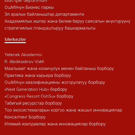
İdari İşler departmanı
ОшМУнун Бизнес паркы
Эл аралык байланыштар департаменти
Академиялык иштер жана билим берүү саясатын өнүктүрүүнү
стратегиялык пландаштыруу башкармалыгы
Merkezler
Yetenek Akademisi
R. Abdıkadırov Vakfı
Маалымат жана коомчулук менен байланыш борбору
Практика жана карьера борбору
ОшМУнун квалификацияны жогорулатуу борбору
«Next Generation Hub» борбору
«Congress Resort OshSu» борбору
Табигый ресурстар борбору
Тоо экосистемаларын коргоо жана жашыл инновациялар
Консалтинг Борбору
Илимий изилдөөлөр жана инновациялар борбору