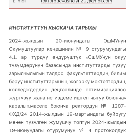
E-mail
toktorbaevashaiyr.20@gmail.com
ИНСТИТУТТУН КЫСКАЧА ТАРЫХЫ
2024-жылдын 20-июнундагы ОшМУнун
Окумуштуулар кеңешинин № 9 отурумундагы
4.1. ар түрдүү өндүрүштүк «ОшМУнун окуу
түзүмдөрүнүн базасында институттарды түзүү
зарылчылыгын талдоо, факультеттердин, билим
берүү институттарынын, жогорку мектептердин,
колледждердин деңгээлинде оптимизациялоо
жүргүзүү жана негиздеме иштеп чыгуу боюнча»
каралып,маселе боюнча ректордун № 1287-
ФХД/24 2014-жылдын 19-мартындагы буйругу
менен түзүлгөн жумушчу топтун 2024-жылдын
19-июнундагы отурумунун № 4 протоколдук