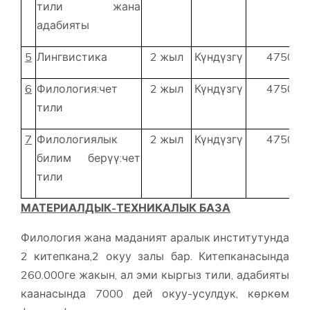
тили жана
адабияты
5
Лингвистика
2 жыл
Күндүзгү
47500
6
Филология:чет
2 жыл
Күндүзгү
47500
тили
7
Филологиялык
2 жыл
Күндүзгү
47500
билим берүү:чет
тили
МАТЕРИАЛДЫК-ТЕХНИКАЛЫК БАЗА
Филология жана маданият аралык институтунда
2 китепкана,2 окуу залы бар. Китепканасында
260.000ге жакын, ал эми кыргыз тили, адабияты
каанасында 7000 дей окуу-усулдук, көркөм