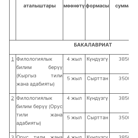
аталыштары
мөөнөтү
формасы
суммасы
БАКАЛАВРИАТ
1
Филологиялык
4 жыл
Күндүзгү
38500
билим берүү
(Кыргыз тили
5 жыл
Сырттан
35000
жана адабияты)
2
Филологиялык
4 жыл
Күндүзгү
38500
билим берүү (Орус
тили жана
5 жыл
Сырттан
35000
адабияты)
3
Орус тили жана
4 жыл
Күндүзгү
38500