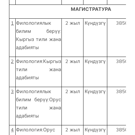
МАГИСТРАТУРА
1
Филологиялык
2 жыл
Күндүзгү
38500
билим берүү:
Кыргыз тили жана
адабияты
2
Филология:Кыргыз
2 жыл
Күндүзгү
38500
тили жана
адабияты
3
Филологиялык
2 жыл
Күндүзгү
38500
билим берүү:Орус
тили жана
адабияты
4
Филология:Орус
2 жыл
Күндүзгү
38500