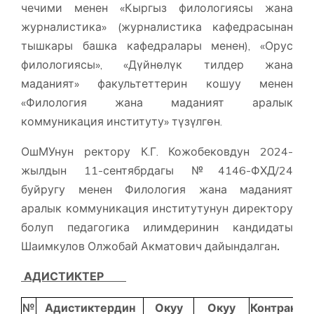
чечими менен «Кыргыз филологиясы жана
журналистика» (журналистика кафедрасынан
тышкары башка кафедралары менен), «Орус
филологиясы», «Дүйнөлүк тилдер жана
маданият» факультеттерин кошуу менен
«Филология жана маданият аралык
коммуникация институту» түзүлгөн.
ОшМУнун ректору К.Г. Кожобековдун 2024-
жылдын 11-сентябрдагы №4146-ФХД/24
буйругу менен Филология жана маданият
аралык коммуникация институтунун директору
болуп педагогика илимдеринин кандидаты
Шаимкулов Олжобай Акматович дайындалган
.
АДИСТИКТЕР
№
Адистиктердин
Окуу
Окуу
Контрактт