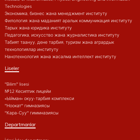
Technologies
Экономика, бизнес жана менеджмент институту
Филология жана маданият аралык коммуникация институту
Тарых жана юридика институту
Педагогика, искусство жана журналистика институту
Табият таануу, дене тарбия, туризм жана агрардык
технологиялар институту
Нанотехнология жана жасалма интеллект институту
Liseler
"Bilim" lisesi
№12 Кесиптик лицейи
«Ыйман» окуу-тарбия комплекси
"Ноокат" гимназиясы
"Кара-Суу" гиммназиясы
Departmanlar