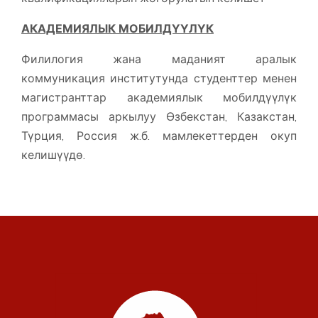
АКАДЕМИЯЛЫК МОБИЛДҮҮЛҮК
Филилогия жана маданият аралык
коммуникация институтунда студенттер менен
магистранттар академиялык мобилдүүлүк
программасы аркылуу Өзбекстан, Казакстан,
Түрция, Россия ж.б. мамлекеттерден окуп
келишүүдө.