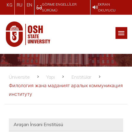
GÖRME ENGELLILER
EKRAN
KG
RU
EN
SÜRÜMÜ
OKUYUCU
Üniversite
Yapı
Enstitülar
Филология жана маданият аралык коммуникация
институту
Araşan İnsani Enstitüsü