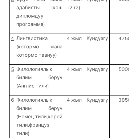
адабияты (кош
(2+2)
дипломдуу
программа)
4
Лингвистика
4 жыл
Күндүзгү
47500
(котормо жана
котормо таануу)
5
Филологиялык
4 жыл
Күндүзгү
50000
билим берүү
(Англис тили)
6
Филологиялык
4 жыл
Күндүзгү
38500
билим берүү
(Немец тили,корей
тили,француз
тили)