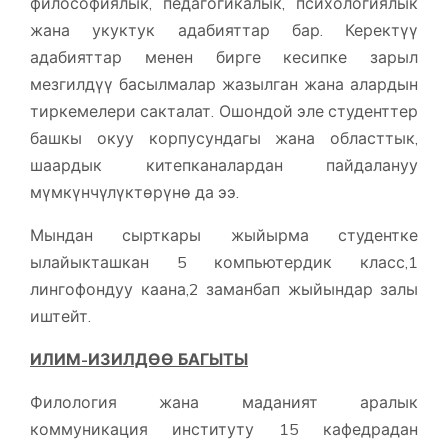
философиялык, педагогикалык, психологиялык
жана укуктук адабияттар бар. Керектүү
адабияттар менен бирге кесипке зарыл
мезгилдүү басылмалар жазылган жана алардын
тиркемелери сакталат. Ошондой эле студенттер
башкы окуу корпусундагы жана областтык,
шаардык китепканалардан пайдалануу
мүмкүнчүлүктөрүнө да ээ.
Мындан сырткары жыйырма студентке
ылайыкташкан 5 компьютердик класс,1
лингофондуу каана,2 заманбап жыйындар залы
иштейт.
ИЛИМ-ИЗИЛДӨӨ БАГЫТЫ
Филология жана маданият аралык
коммуникация институту 15 кафедрадан