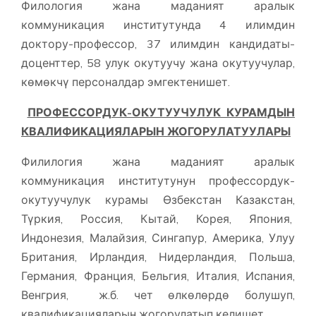
Филология жана маданият аралык
коммуникация институтунда 4 илимдин
доктору-профессор, 37 илимдин кандидаты-
доценттер, 58 улук окутуучу жана окутуучулар,
көмөкчү персоналдар эмгектенишет.
ПРОФЕССОРДУК-ОКУТУУЧУЛУК КУРАМДЫН
КВАЛИФИКАЦИЯЛАРЫН ЖОГОРУЛАТУУЛАРЫ
Филилогия жана маданият аралык
коммуникация институтунун профессордук-
окутуучулук курамы Өзбекстан Казакстан,
Түркия, Россия, Кытай, Корея, Япония,
Индонезия, Малайзия, Сингапур, Америка, Улуу
Британия, Ирландия, Нидерландия, Польша,
Германия, Франция, Бельгия, Италия, Испания,
Венгрия, ж.б. чет өлкөлөрдө болушуп,
квалификацияларын жогорулатып келишет