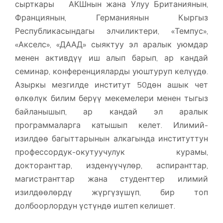
сырткары АКШнын жана Улуу Британиянын,
Франциянын, Германиянын Кыргыз
Республикасындагы элчиликтери, «Темпус»,
«Акселс», «ДААД» сыяктуу эл аралык уюмдар
менен активдүү иш алып барып, ар кандай
семинар, конференцияларды уюштуруп келүүдө.
Азыркы мезгилде институт 50дөн ашык чет
өлкөлүк билим берүү мекемелери менен тыгыз
байланышып, ар кандай эл аралык
программаларга катышып келет. Илимий-
изилдөө багыттарынын алкагында институттун
профессордук-окутуучулук курамы,
докторанттар, изденүүчүлөр, аспиранттар,
магистранттар жана студенттер илимий
изилдөөлөрдү жүргүзүшүп, бир топ
долбоорлордун үстүндө иштеп келишет.