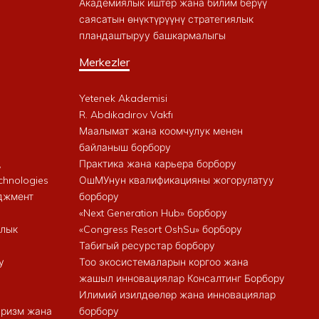
Академиялык иштер жана билим берүү
саясатын өнүктүрүүнү стратегиялык
пландаштыруу башкармалыгы
Merkezler
Yetenek Akademisi
R. Abdıkadırov Vakfı
Маалымат жана коомчулук менен
байланыш борбору
,
Практика жана карьера борбору
chnologies
ОшМУнун квалификацияны жогорулатуу
еджмент
борбору
«Next Generation Hub» борбору
алык
«Congress Resort OshSu» борбору
Табигый ресурстар борбору
у
Тоо экосистемаларын коргоо жана
жашыл инновациялар Консалтинг Борбору
Илимий изилдөөлөр жана инновациялар
туризм жана
борбору