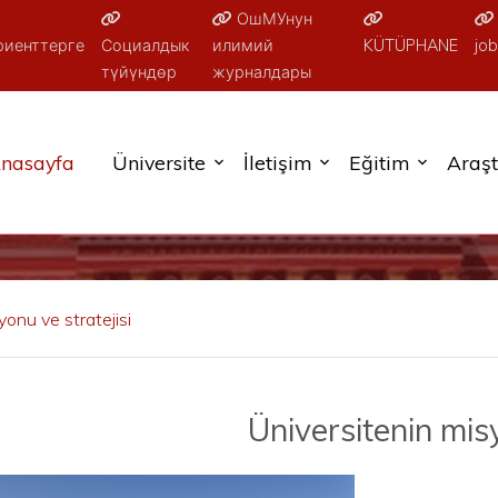
ОшМУнун
риенттерге
Социалдык
илимий
KÜTÜPHANE
job
түйүндөр
журналдары
nasayfa
Üniversite
İletişim
Eğitim
Araş
yonu ve stratejisi
Üniversitenin mi