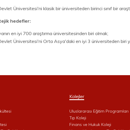
evlet Üniversitesi'ni klasik bir üniversiteden birinci sınıf bir ara
ejik hedefler:
anın en iyi 700 araştırma üniversitesinden biri olmak;
evlet Üniversitesi'ni Orta Asya'daki en iyi 3 üniversiteden biri 
Kolejler
kültesi
Uluslararası Eğitim Programları 
i
Tıp Koleji
tesi
Finans ve Hukuk Koleji