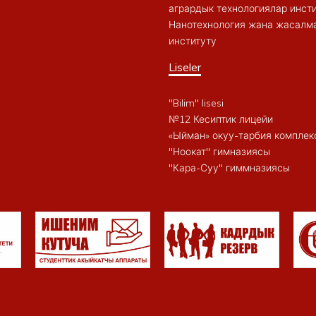
агрардык технологиялар инст
Нанотехнология жана жасалма
институту
Liseler
"Bilim" lisesi
№12 Кесиптик лицейи
«Ыйман» окуу-тарбия комплек
"Ноокат" гимназиясы
"Кара-Суу" гиммназиясы