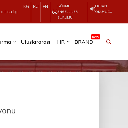
GÖRME
EKRAN
KG
RU
EN
.oshsu.kg
ENGELLILER
OKUYUCU
SÜRÜMÜ
new
tırma
Uluslararası
HR
BRAND
syonu