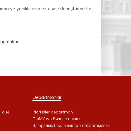
ştırma ve yenilik üniversitesine dönüştürmektir.
yapmaktır.
Departmanlar
Koleji
İdari İşler departmanı
ОшМУнун Бизнес паркы
Эл аралык байланыштар департаменти