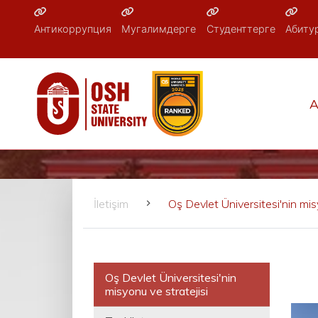
Антикоррупция
Мугалимдерге
Студенттерге
Абиту
A
İletişim
Oş Devlet Üniversitesi'nin mis
Oş Devlet Üniversitesi'nin
misyonu ve stratejisi