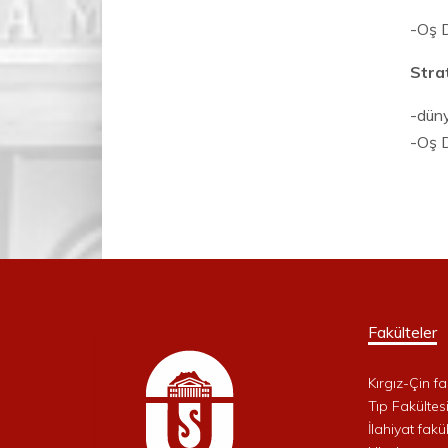
-Oş D
Strat
-düny
-Oş D
Fakülteler
Kırgız-Çin fa
Tıp Fakültes
İlahiyat fakül