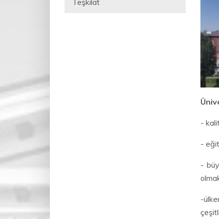
Teşkilat
Üniv
- kal
- eği
- büy
olmak
-ülke
çeşit