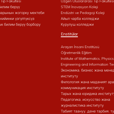
 Tıp Fakültesi
Uzgen Uluslararası Tıp Fakültesi
билим берүү
STEM İnovasyon Koleji
арынын жогорку мектеби
Endüstri ve Pedagoji Koleji
кийинки үзгүлтүксүз
Айыл чарба колледжи
к билим берүү борбору
Курулуш колледжи
Enstitülar
Araşan İnsani Enstitüsü
Öğretmenlik Eğitim
Institute of Mathematics, Physics
Engineering and Information Te
Экономика, бизнес жана мен
институту
Филология жана маданият ар
коммуникация институту
Тарых жана юридика институт
Педагогика, искусство жана
журналистика институту
Табият таануу, дене тарбия, 