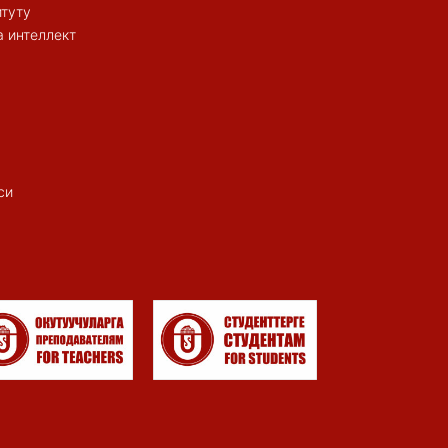
итуту
 интеллект
си