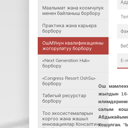
Ад
Маалымат жана коомчулук
менен байланыш борбору
Те
Практика жана карьера
борбору
Фа
ОшМУнун квалификацияны
Веб
жогорулатуу борбору
E-m
«Next Generation Hub»
борбору
«Congress Resort OshSu»
борбору
Ош мамлеке
жылдын 16-
Табигый ресурстар
борбору
илимдерини
салым кош
Тоо экосистемаларын
Абдыкайымов
коргоо жана жашыл
инновациялар Консалтинг
кошулган. “