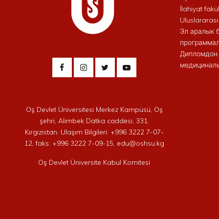
İlahiyat fakül
Uluslararası
Эл аралык 
программал
Дипломдон 
медициналы
Oş Devlet Üniversitesi Merkez Kampüsü, Oş
şehri, Alimbek Datka caddesi, 331,
Kırgızistan. Ulaşım Bilgileri: +996 3222 7-07-
12, faks: +996 3222 7-09-15, edu@oshsu.kg
Oş Devlet Üniversite Kabul Komitesi