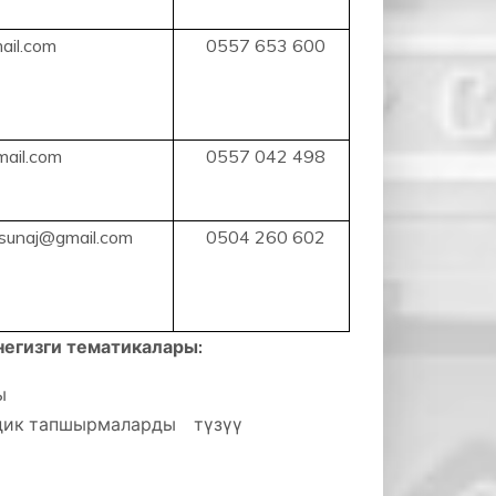
ail.com
0557 653 600
ail.com
0557 042 498
sunaj@gmail.com
0504 260 602
егизги тематикалары:
ры
элдик тапшырмаларды түзүү