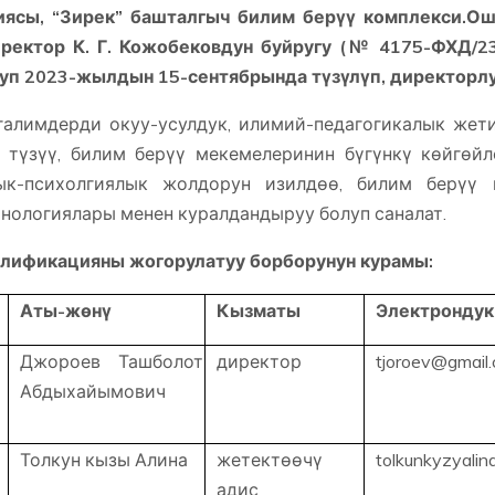
зиясы, “Зирек” башталгыч билим берүү комплекси.
 ректор К. Г. Кожобековдун буйругу (№ 4175-ФХД/
уп 2023-жылдын 15-сентябрында түзүлүп, директорлу
галимдерди окуу-усулдук, илимий-педагогикалык же
 түзүү, билим берүү мекемелеринин бүгүнкү көйгөйл
лык-психолгиялык жолдорун изилдөө, билим берүү 
хнологиялары менен куралдандыруу болуп саналат.
лификацияны жогорулатуу борборунун курамы:
Аты-жөнү
Кызматы
Электрондук
Джороев Ташболот
директор
tjoroev@gmail
Абдыхайымович
Толкун кызы Алина
жетектөөчү
tolkunkyzyalin
адис