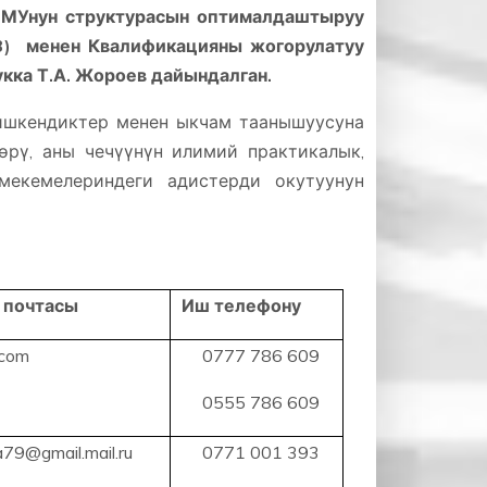
ОшМУнун структурасын оптималдаштыруу
23) менен Квалификацияны жогорулатуу
кка Т.А. Жороев дайындалган.
тишкендиктер менен ыкчам таанышуусуна
өрү, аны чечүүнүн илимий практикалык,
мекемелериндеги адистерди окутуунун
 почтасы
Иш телефону
.com
0777 786 609
0555 786 609
a79@gmail.mail.ru
0771 001 393