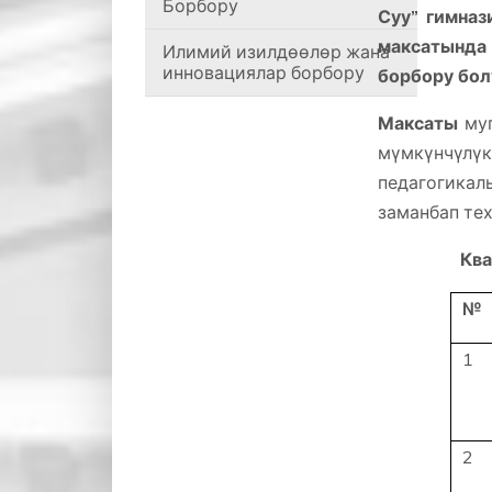
Борбору
Суу” гимна
максатында
Илимий изилдөөлөр жана
инновациялар борбору
борбору бол
Максаты
му
мүмкүнчүлүк
педагогика
заманбап те
Ква
№
1
2