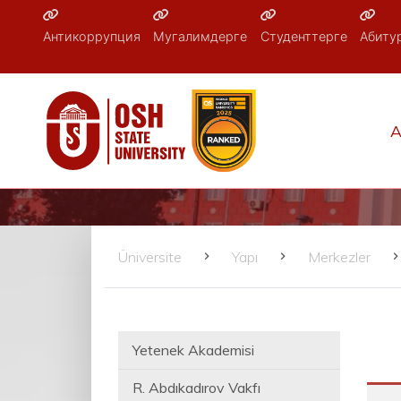
Антикоррупция
Мугалимдерге
Студенттерге
Абиту
A
Üniversite
Yapı
Merkezler
Yetenek Akademisi
R. Abdıkadırov Vakfı