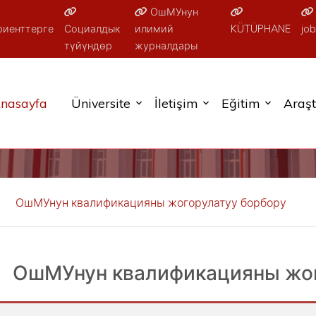
ОшМУнун
риенттерге
Социалдык
илимий
KÜTÜPHANE
job
түйүндөр
журналдары
nasayfa
Üniversite
İletişim
Eğitim
Araş
ОшМУнун квалификацияны жогорулатуу борбору
ОшМУнун квалификацияны жог