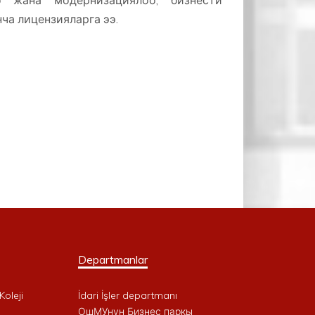
ө жана модернизациялоо, бизнести
ча лицензияларга ээ.
Departmanlar
Koleji
İdari İşler departmanı
ОшМУнун Бизнес паркы