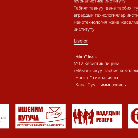
журналистика институту
Табият таануу, дене тарбия, 
агрардык технологиялар инст
Нанотехнология жана жасалма
институту
Liseler
"Bilim" lisesi
№12 Кесиптик лицейи
«Ыйман» окуу-тарбия комплек
"Ноокат" гимназиясы
"Кара-Суу" гиммназиясы