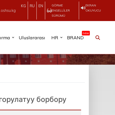
GÖRME
EKRAN
KG
RU
EN
.oshsu.kg
ENGELLILER
OKUYUCU
SÜRÜMÜ
new
tırma
Uluslararası
HR
BRAND
орулатуу борбору