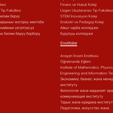
tesi
Finans ve Hukuk Koleji
 Tıp Fakültesi
Uzgen Uluslararası Tıp Fakültesi
билим берүү
STEM İnovasyon Koleji
арынын жогорку мектеби
Endüstri ve Pedagoji Koleji
кийинки үзгүлтүксүз
Айыл чарба колледжи
к билим берүү борбору
Курулуш колледжи
Enstitülar
Araşan İnsani Enstitüsü
Öğretmenlik Eğitim
Institute of Mathematics, Physics
Engineering and Information Te
Экономика, бизнес жана мен
институту
Филология жана маданият ар
коммуникация институту
Тарых жана юридика институт
Педагогика, искусство жана