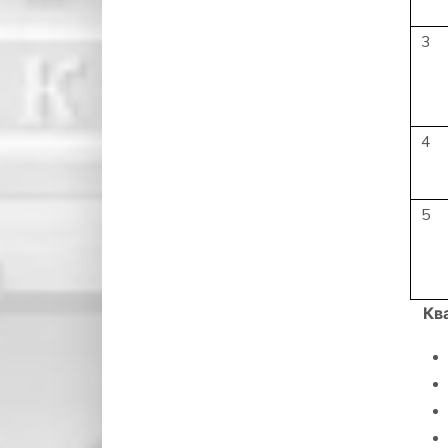
3
4
5
Ква