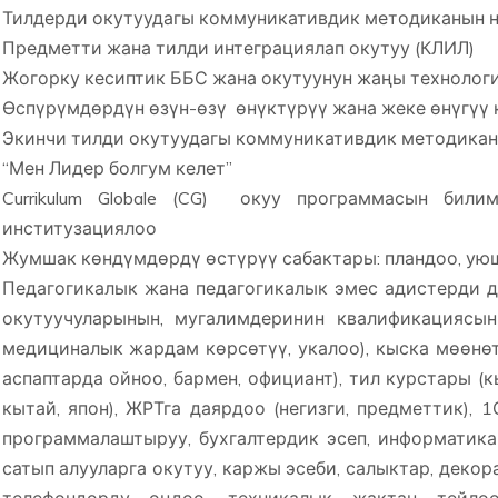
Тилдерди окутуудагы коммуникативдик методиканын 
Предметти жана тилди интеграциялап окутуу (КЛИЛ)
Жогорку кесиптик ББС жана окутуунун жаңы техноло
Өспүрүмдөрдүн өзүн-өзү өнүктүрүү жана жеке өнүгүү
Экинчи тилди окутуудагы коммуникативдик методика
“Мен Лидер болгум келет”
Currikulum Globale (CG) окуу программасын бил
институзациялоо
Жумшак көндүмдөрдү өстүрүү сабактары: пландоо, ую
Педагогикалык жана педагогикалык эмес адистерди 
окутуучуларынын, мугалимдеринин квалификациясын
медициналык жардам көрсөтүү, укалоо), кыска мөөнөт
аспаптарда ойноо, бармен, официант), тил курстары (кы
кытай, япон), ЖРТга даярдоо (негизги, предметтик), 
программалаштыруу, бухгалтердик эсеп, информатика
сатып алууларга окутуу, каржы эсеби, салыктар, деко