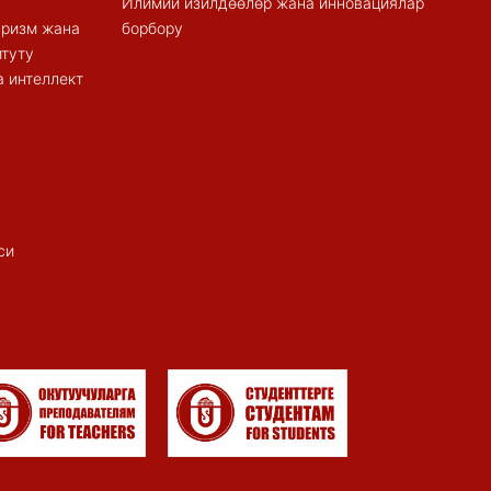
Илимий изилдөөлөр жана инновациялар
туризм жана
борбору
итуту
 интеллект
си