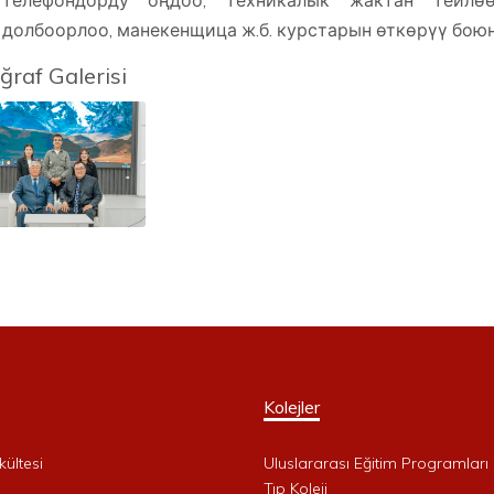
телефондорду оңдоо, техникалык жактан тейлө
долбоорлоо, манекенщица ж.б. курстарын өткөрүү боюн
ğraf Galerisi
Kolejler
kültesi
Uluslararası Eğitim Programları 
i
Tıp Koleji