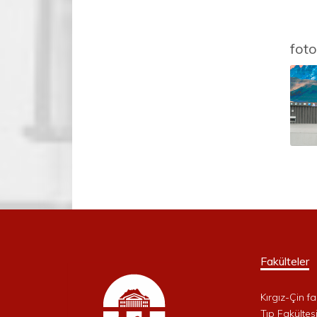
foto
Fakülteler
Kırgız-Çin fa
Tıp Fakültes