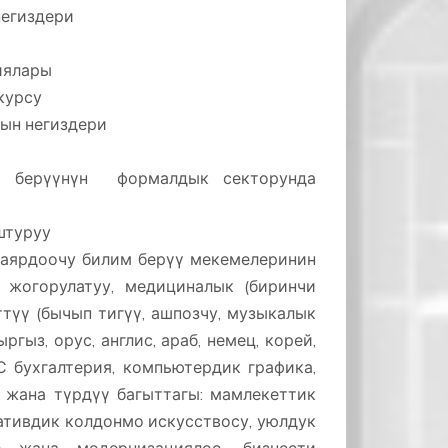
негиздери
гиялары
 курсу
нын негиздери
им берүүнүн формалдык секторунда
штуруу
даярдоочу билим берүү мекемелеринин
 жогорулатуу, медициналык (биринчи
түү (бычып тигүү, ашпозчу, музыкалык
ргыз, орус, англис, араб, немец, корей,
1С бухгалтерия, компьютердик графика,
 жана түрдүү багыттагы: мамлекеттик
ративдик колдонмо искусствосу, уюлдук