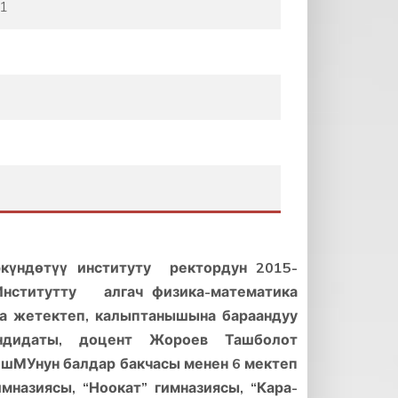
1
күндөтүү институту ректордун 2015-
Институтту алгач физика-математика
а жетектеп, калыптанышына бараандуу
ндидаты, доцент Жороев Ташболот
шМУнун балдар бакчасы менен 6 мектеп
мназиясы, “Ноокат” гимназиясы, “Кара-