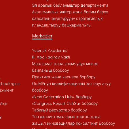
Эл аралык байланыштар департаменти
Академиялык иштер жана билим берүү
саясатын өнүктүрүүнү стратегиялык
пландаштыруу башкармалыгы
Merkezler
Yetenek Akademisi
R. Abdıkadırov Vakfı
Маалымат жана коомчулук менен
байланыш борбору
,
Практика жана карьера борбору
chnologies
ОшМУнун квалификацияны жогорулатуу
еджмент
борбору
«Next Generation Hub» борбору
алык
«Congress Resort OshSu» борбору
Табигый ресурстар борбору
у
Тоо экосистемаларын коргоо жана
жашыл инновациялар Консалтинг Борбору