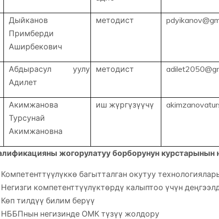
Дыйканов
методист
pdyikanov@gm
Примберди
Аширбекович
Абдырасул уулу
методист
adilet2050@gm
Адилет
Акимжанова
иш жүргүзүүчү
akimzanovatur
Турсунай
Акимжановна
лификацияны жогорулатуу борборунун курстарынын н
Компетенттүүлүккө багытталган окутуу технологияла
Негизги компетенттүүлүктөрдү калыптоо үчүн деңгэ
Көп тилдүү билим берүү
НББПнын негизинде ОМК түзүү жолдору