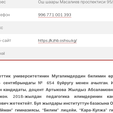
рес
Ош шаары Масалиев проспектиси 95/
лефон
996 771 001 393
кс
-сайт
https://kzhb.oshsu.kg/
ail
ттик университетинин Мугалимдердин билимин өр
 сентябрындагы № 654 буйругу менен ачылган. 
н кандидаты, доцент Артыкова Жылдыз Абсаламовн
кон. 2018-жылдан педагогика илимдеринин ка
ич жетектейт. Бул жылдары институттун базасына О
Ыйман” гимназиясы, “Билим” лицейи, “Кара-Кулжа” ги