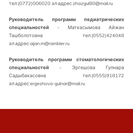
тел:(0772)006020 эл.адрес:zhazgul80@mail.ru
Руководитель программ педиатрических
специальностей
- Маткасымова Айжан
Ташболотовна тел:(0552)424048
эл.адрес:aijan.m@rambler.ru
Руководитель программ стоматологических
специальностей
- Эргешова Гулнара
Садыбакасовна тел:(0555)918172
эл.адрес:ergeshova-gulnar@mail.ru