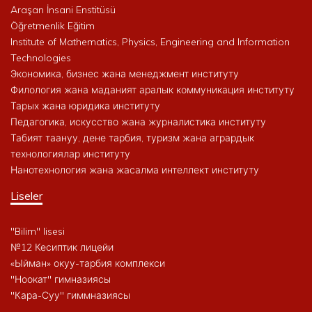
Araşan İnsani Enstitüsü
Öğretmenlik Eğitim
Institute of Mathematics, Physics, Engineering and Information
Technologies
Экономика, бизнес жана менеджмент институту
Филология жана маданият аралык коммуникация институту
Тарых жана юридика институту
Педагогика, искусство жана журналистика институту
Табият таануу, дене тарбия, туризм жана агрардык
технологиялар институту
Нанотехнология жана жасалма интеллект институту
Liseler
"Bilim" lisesi
№12 Кесиптик лицейи
«Ыйман» окуу-тарбия комплекси
"Ноокат" гимназиясы
"Кара-Суу" гиммназиясы