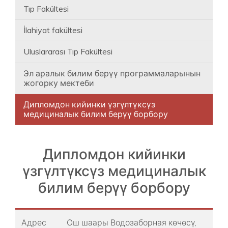
Tıp Fakültesi
İlahiyat fakültesi
Uluslararası Tıp Fakültesi
Эл аралык билим берүү программаларынын
жогорку мектеби
Дипломдон кийинки үзгүлтүксүз
медициналык билим берүү борбору
Дипломдон кийинки
үзгүлтүксүз медициналык
билим берүү борбору
Адрес
Ош шаары ​Водозаборная көчөсү,