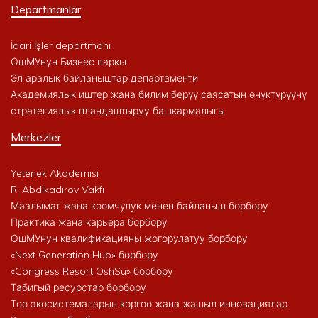
Departmanlar
İdari İşler departmanı
ОшМУнун Бизнес паркы
Эл аралык байланыштар департаменти
Академиялык иштер жана билим берүү саясатын өнүктүрүүнү
стратегиялык пландаштыруу башкармалыгы
Merkezler
Yetenek Akademisi
R. Abdıkadırov Vakfı
Маалымат жана коомчулук менен байланыш борбору
Практика жана карьера борбору
ОшМУнун квалификацияны жогорулатуу борбору
«Next Generation Hub» борбору
«Congress Resort OshSu» борбору
Табигый ресурстар борбору
Тоо экосистемаларын коргоо жана жашыл инновациялар