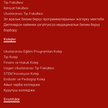
Tıp Fakültesi
İlahiyat fakültesi
Uluslararası Tıp Fakültesi
Эл аралык билим берүү программаларынын жогорку мектеби
Дипломдон кийинки үзгүлтүксүз медициналык билим берүү
борбору
Kolejler
Uluslararası Eğitim Programları Koleji
Tıp Koleji
Finans ve Hukuk Koleji
Uzgen Uluslararası Tıp Fakültesi
STEM İnovasyon Koleji
Endüstri ve Pedagoji Koleji
Айыл чарба колледжи
Курулуш колледжи
Enstitülar