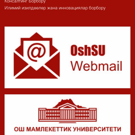
Консалтинг Борбору
Илимий изилдөөлөр жана инновациялар борбору