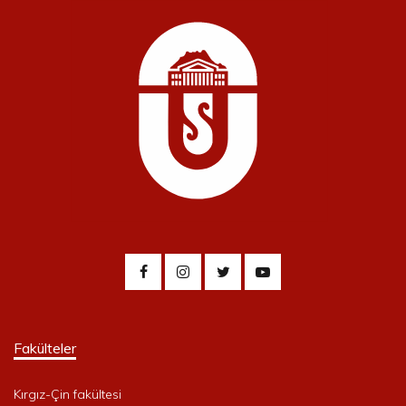
Fakülteler
Kırgız-Çin fakültesi