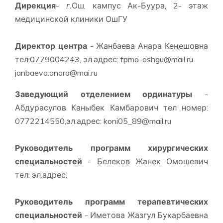
Дирекция
-
г.
Ош, кампус Ак-Буура, 2- этаж
медицинской клиники ОшГУ
Директор центра
- Жанбаева Анара Кеңешовна
тел:0779004243, эл.адрес: fpmo-oshgu@mail.ru
janbaeva.anara@mai.ru
Заведующий отделением ординатуры
-
Абдурасулов Каныбек Камбарович тел номер:
0772214550,эл.адрес: koni05_89@mail.ru
Руководитель программ хирургических
специальностей
- Белеков Жанек Омошевич
тел: эл.адрес:
Руководитель программ терапевтических
специальностей
- Иметова Жазгул Букарбаевна