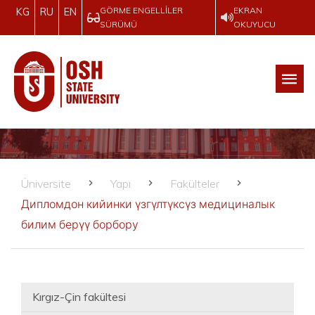
GÖRME ENGELLILER
EKRAN
KG
RU
EN
SÜRÜMÜ
OKUYUCU
Üniversite
Yapı
Fakülteler
Дипломдон кийинки үзгүлтүксүз медициналык
билим берүү борбору
Kırgız-Çin fakültesi