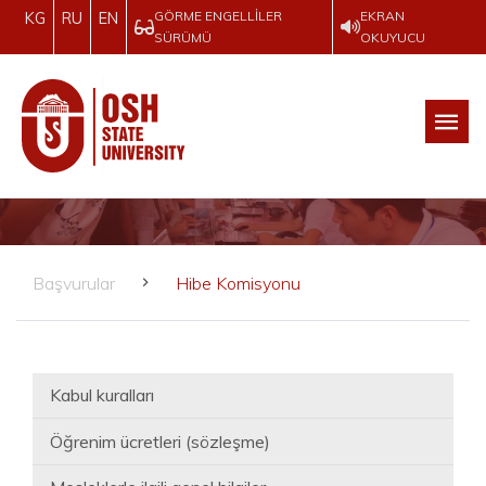
GÖRME ENGELLILER
EKRAN
KG
RU
EN
SÜRÜMÜ
OKUYUCU
Başvurular
Hibe Komisyonu
Kabul kuralları
Öğrenim ücretleri (sözleşme)