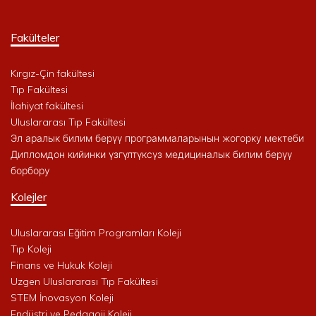
Fakülteler
Kırgız-Çin fakültesi
Tıp Fakültesi
İlahiyat fakültesi
Uluslararası Tıp Fakültesi
Эл аралык билим берүү программаларынын жогорку мектеби
Дипломдон кийинки үзгүлтүксүз медициналык билим берүү
борбору
Kolejler
Uluslararası Eğitim Programları Koleji
Tıp Koleji
Finans ve Hukuk Koleji
Uzgen Uluslararası Tıp Fakültesi
STEM İnovasyon Koleji
Endüstri ve Pedagoji Koleji