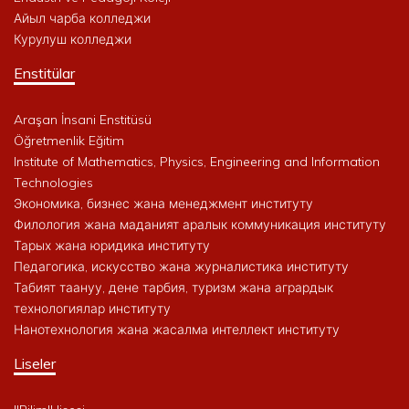
Айыл чарба колледжи
Курулуш колледжи
Enstitülar
Araşan İnsani Enstitüsü
Öğretmenlik Eğitim
Institute of Mathematics, Physics, Engineering and Information
Technologies
Экономика, бизнес жана менеджмент институту
Филология жана маданият аралык коммуникация институту
Тарых жана юридика институту
Педагогика, искусство жана журналистика институту
Табият таануу, дене тарбия, туризм жана агрардык
технологиялар институту
Нанотехнология жана жасалма интеллект институту
Liseler