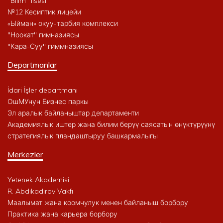
"Bilim" lisesi
№12 Кесиптик лицейи
«Ыйман» окуу-тарбия комплекси
"Ноокат" гимназиясы
"Кара-Суу" гиммназиясы
Departmanlar
İdari İşler departmanı
ОшМУнун Бизнес паркы
Эл аралык байланыштар департаменти
Академиялык иштер жана билим берүү саясатын өнүктүрүүнү
стратегиялык пландаштыруу башкармалыгы
Merkezler
Yetenek Akademisi
R. Abdıkadırov Vakfı
Маалымат жана коомчулук менен байланыш борбору
Практика жана карьера борбору