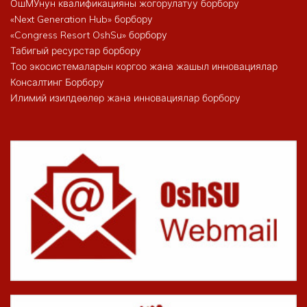
ОшМУнун квалификацияны жогорулатуу борбору
«Next Generation Hub» борбору
«Congress Resort OshSu» борбору
Табигый ресурстар борбору
Тоо экосистемаларын коргоо жана жашыл инновациялар
Консалтинг Борбору
Илимий изилдөөлөр жана инновациялар борбору