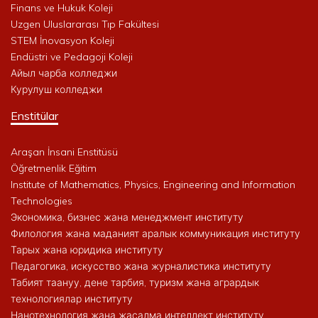
Finans ve Hukuk Koleji
Uzgen Uluslararası Tıp Fakültesi
STEM İnovasyon Koleji
Endüstri ve Pedagoji Koleji
Айыл чарба колледжи
Курулуш колледжи
Enstitülar
Araşan İnsani Enstitüsü
Öğretmenlik Eğitim
Institute of Mathematics, Physics, Engineering and Information
Technologies
Экономика, бизнес жана менеджмент институту
Филология жана маданият аралык коммуникация институту
Тарых жана юридика институту
Педагогика, искусство жана журналистика институту
Табият таануу, дене тарбия, туризм жана агрардык
технологиялар институту
Нанотехнология жана жасалма интеллект институту