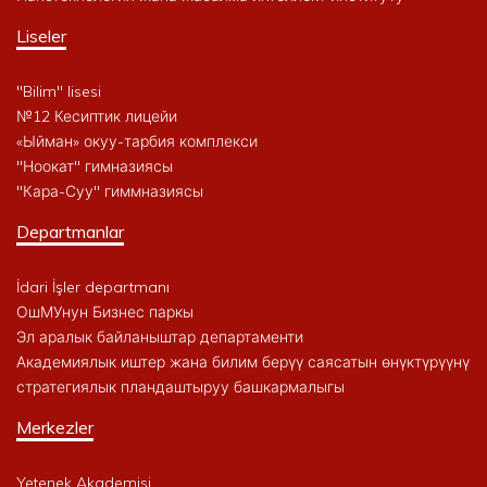
Liseler
"Bilim" lisesi
№12 Кесиптик лицейи
«Ыйман» окуу-тарбия комплекси
"Ноокат" гимназиясы
"Кара-Суу" гиммназиясы
Departmanlar
İdari İşler departmanı
ОшМУнун Бизнес паркы
Эл аралык байланыштар департаменти
Академиялык иштер жана билим берүү саясатын өнүктүрүүнү
стратегиялык пландаштыруу башкармалыгы
Merkezler
Yetenek Akademisi