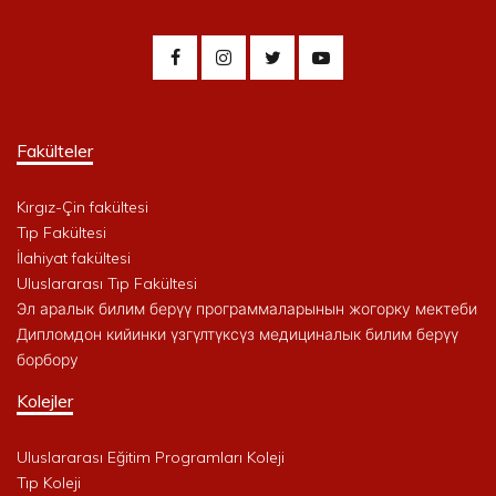
Fakülteler
Kırgız-Çin fakültesi
Tıp Fakültesi
İlahiyat fakültesi
Uluslararası Tıp Fakültesi
Эл аралык билим берүү программаларынын жогорку мектеби
Дипломдон кийинки үзгүлтүксүз медициналык билим берүү
борбору
Kolejler
Uluslararası Eğitim Programları Koleji
Tıp Koleji