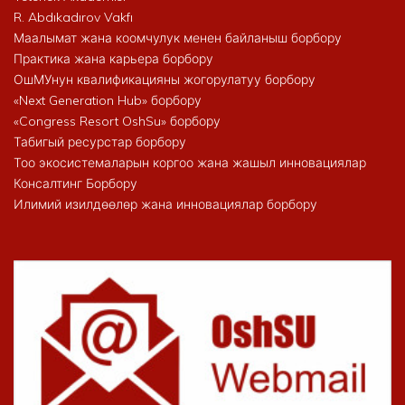
R. Abdıkadırov Vakfı
Маалымат жана коомчулук менен байланыш борбору
Практика жана карьера борбору
ОшМУнун квалификацияны жогорулатуу борбору
«Next Generation Hub» борбору
«Congress Resort OshSu» борбору
Табигый ресурстар борбору
Тоо экосистемаларын коргоо жана жашыл инновациялар
Консалтинг Борбору
Илимий изилдөөлөр жана инновациялар борбору