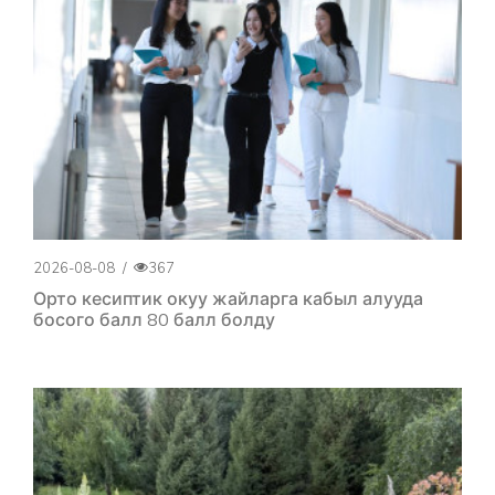
2026-08-08
/
367
Орто кесиптик окуу жайларга кабыл алууда
босого балл 80 балл болду