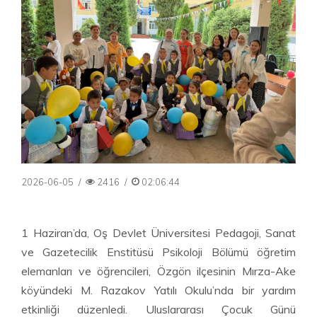
2026-06-05
/
2416
/
02:06:44
1 Haziran’da, Oş Devlet Üniversitesi Pedagoji, Sanat
ve Gazetecilik Enstitüsü Psikoloji Bölümü öğretim
elemanları ve öğrencileri, Özgön ilçesinin Mırza-Ake
köyündeki M. Razakov Yatılı Okulu’nda bir yardım
etkinliği düzenledi. Uluslararası Çocuk Günü