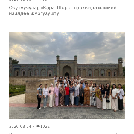
Окутуучулар «Кара-Шоро» паркында илимий
изилдөө жүргүзүштү
2026-08-04
/
1022