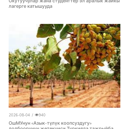
Окутуучулар жана студенттер эл аралык жайкы
лагерге катышууда
2026-08-04
/
940
ОшМУнун «Азык-түлүк коопсуздугу»
долбоорунун жетекчиси Түркияда тажрыйба