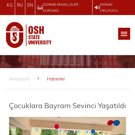
GÖRME ENGELLILER
EKRAN
KG
RU
EN
SÜRÜMÜ
OKUYUCU
Anasayfa
Haberler
Çocuklara Bayram Sevinci Yaşatıldı