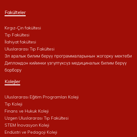
Fakülteler
Kırgız-Çin fakültesi
Tıp Fakültesi
İlahiyat fakültesi
Uluslararası Tıp Fakültesi
Эл аралык билим берүү программаларынын жогорку мектеби
Дипломдон кийинки үзгүлтүксүз медициналык билим берүү
борбору
Kolejler
Uluslararası Eğitim Programları Koleji
Tıp Koleji
Finans ve Hukuk Koleji
Uzgen Uluslararası Tıp Fakültesi
STEM İnovasyon Koleji
Endüstri ve Pedagoji Koleji