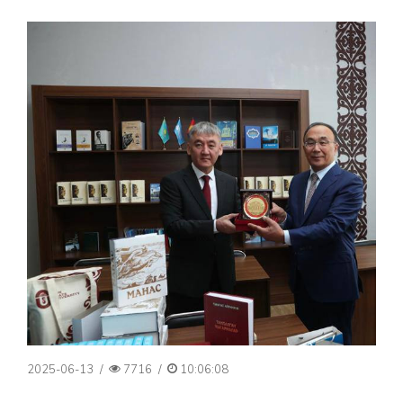
2025-06-13
/
7716
/
10:06:08