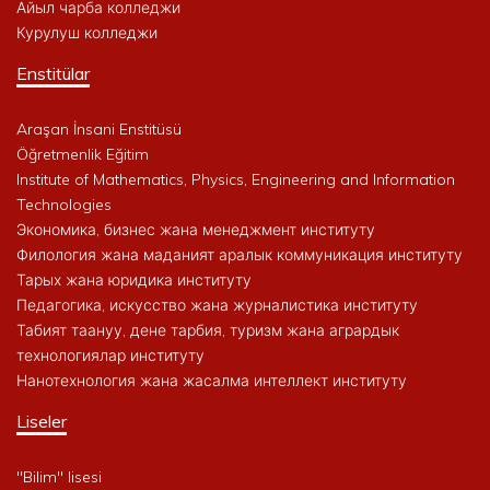
Айыл чарба колледжи
Курулуш колледжи
Enstitülar
Araşan İnsani Enstitüsü
Öğretmenlik Eğitim
Institute of Mathematics, Physics, Engineering and Information
Technologies
Экономика, бизнес жана менеджмент институту
Филология жана маданият аралык коммуникация институту
Тарых жана юридика институту
Педагогика, искусство жана журналистика институту
Табият таануу, дене тарбия, туризм жана агрардык
технологиялар институту
Нанотехнология жана жасалма интеллект институту
Liseler
"Bilim" lisesi