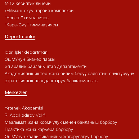
№12 Кесиптик лицейи
«Ыйман» окуу-тарбия комплекси
"Ноокат" гимназиясы
"Кара-Суу" гиммназиясы
Departmanlar
İdari İşler departmanı
ОшМУнун Бизнес паркы
Эл аралык байланыштар департаменти
Академиялык иштер жана билим берүү саясатын өнүктүрүүнү
стратегиялык пландаштыруу башкармалыгы
Merkezler
Yetenek Akademisi
R. Abdıkadırov Vakfı
Маалымат жана коомчулук менен байланыш борбору
Практика жана карьера борбору
ОшМУнун квалификацияны жогорулатуу борбору