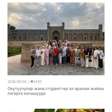
2026-08-04
/
1030
Окутуучулар жана студенттер эл аралык жайкы
лагерге катышууда