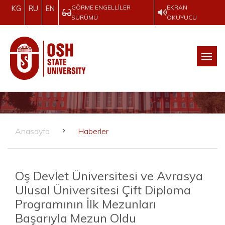
GÖRME ENGELLILER
EKRAN
KG
RU
EN
SÜRÜMÜ
OKUYUCU
Anasayfa
Haberler
Oş Devlet Üniversitesi ve Avrasya
Ulusal Üniversitesi Çift Diploma
Programının İlk Mezunları
Başarıyla Mezun Oldu