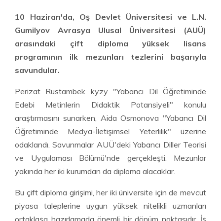
10 Haziran'da, Oş Devlet Üniversitesi ve L.N.
Gumilyov Avrasya Ulusal Üniversitesi (AUÜ)
arasındaki çift diploma yüksek lisans
programının ilk mezunları tezlerini başarıyla
savundular.
Perizat Rustambek kyzy "Yabancı Dil Öğretiminde
Edebi Metinlerin Didaktik Potansiyeli" konulu
araştırmasını sunarken, Aida Osmonova "Yabancı Dil
Öğretiminde Medya-İletişimsel Yeterlilik" üzerine
odaklandı. Savunmalar AUÜ'deki Yabancı Diller Teorisi
ve Uygulaması Bölümü'nde gerçekleşti. Mezunlar
yakında her iki kurumdan da diploma alacaklar.
Bu çift diploma girişimi, her iki üniversite için de mevcut
piyasa taleplerine uygun yüksek nitelikli uzmanları
ortaklaşa hazırlamada önemli bir dönüm noktasıdır. İş