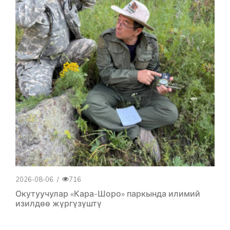
2026-08-06
/
716
Окутуучулар «Кара-Шоро» паркында илимий
изилдөө жүргүзүштү