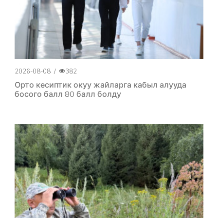
2026-08-08
/
382
Орто кесиптик окуу жайларга кабыл алууда
босого балл 80 балл болду