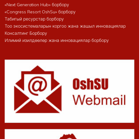
«Next Generation Hub» борбору
«Congress Resort OshSu» борбору
Табигый ресурстар борбору
Тоо экосистемаларын коргоо жана жашыл инновациялар
Консалтинг Борбору
Илимий изилдөөлөр жана инновациялар борбору