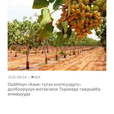
2026-08-04
/
949
ОшМУнун «Азык-түлүк коопсуздугу»
долбоорунун жетекчиси Түркияда тажрыйба
алмашууда