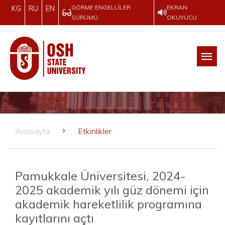
GÖRME ENGELLILER
EKRAN
KG
RU
EN
SÜRÜMÜ
OKUYUCU
Anasayfa
Etkinlikler
Pamukkale Üniversitesi, 2024-
2025 akademik yılı güz dönemi için
akademik hareketlilik programına
kayıtlarını açtı