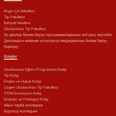
Kırgız-Çin fakültesi
Tıp Fakültesi
İlahiyat fakültesi
Uluslararası Tıp Fakültesi
Эл аралык билим берүү программаларынын жогорку мектеби
Дипломдон кийинки үзгүлтүксүз медициналык билим берүү
борбору
Kolejler
Uluslararası Eğitim Programları Koleji
Tıp Koleji
Finans ve Hukuk Koleji
Uzgen Uluslararası Tıp Fakültesi
STEM İnovasyon Koleji
Endüstri ve Pedagoji Koleji
Айыл чарба колледжи
Курулуш колледжи