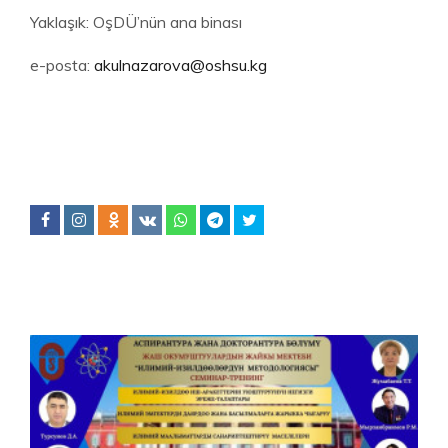
Yaklaşık: OşDÜ’nün ana binası
e-posta:
akulnazarova@oshsu.kg