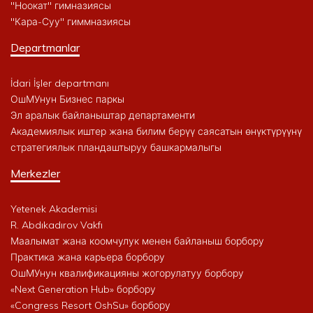
"Ноокат" гимназиясы
"Кара-Суу" гиммназиясы
Departmanlar
İdari İşler departmanı
ОшМУнун Бизнес паркы
Эл аралык байланыштар департаменти
Академиялык иштер жана билим берүү саясатын өнүктүрүүнү
стратегиялык пландаштыруу башкармалыгы
Merkezler
Yetenek Akademisi
R. Abdıkadırov Vakfı
Маалымат жана коомчулук менен байланыш борбору
Практика жана карьера борбору
ОшМУнун квалификацияны жогорулатуу борбору
«Next Generation Hub» борбору
«Congress Resort OshSu» борбору