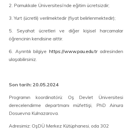
2. Pamukkale Üniversitesi’nde eğitim ücretsizdir;
3. Yurt (ücretli) verilmektedir (fiyat belirlenmektedir);
5. Seyahat ücretleri ve diğer kişisel harcamalar
öğrencinin kendisine aittir.
6. Ayrıntılı bilgiye
https://www.pau.edu.tr
adresinden
ulaşabilirsiniz.
Son tarih: 20.05.2024
Programın koordinatörü: Oş Devlet Üniversitesi
derecelendirme departmanı müfettişi, PhD Ainura
Dosuevna Kulnazarova.
Adresimiz: OşDÜ Merkez Kütüphanesi, oda 302