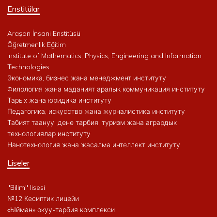
Enstitülar
Araşan İnsani Enstitüsü
Öğretmenlik Eğitim
Institute of Mathematics, Physics, Engineering and Information
Technologies
Экономика, бизнес жана менеджмент институту
Филология жана маданият аралык коммуникация институту
Тарых жана юридика институту
Педагогика, искусство жана журналистика институту
Табият таануу, дене тарбия, туризм жана агрардык
технологиялар институту
Нанотехнология жана жасалма интеллект институту
Liseler
"Bilim" lisesi
№12 Кесиптик лицейи
«Ыйман» окуу-тарбия комплекси