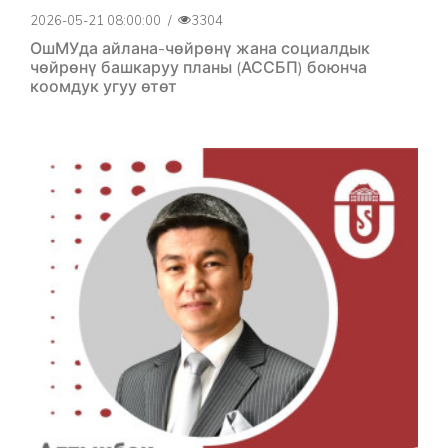
2026-05-21 08:00:00
/
3304
ОшМУда айлана-чөйрөнү жана социалдык
чөйрөнү башкаруу планы (АССБП) боюнча
коомдук угуу өтөт