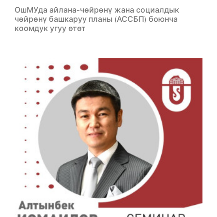
ОшМУда айлана-чөйрөнү жана социалдык
чөйрөнү башкаруу планы (АССБП) боюнча
коомдук угуу өтөт