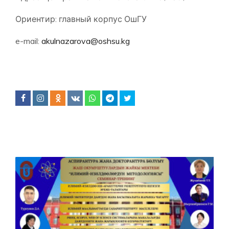
Ориентир: главный корпус ОшГУ
e-mail:
akulnazarova@oshsu.kg