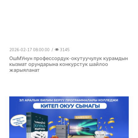
2026-02-17 08:00:00
/
3145
ОшМУнун профессордук-окутуучулук курамдын
кызмат орундарына конкурстук шайлоо
жарыяланат