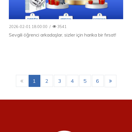
2026-02-01 18:00:00
/
3541
Sevgili öğrenci arkadaşlar, sizler için harika bir fırsat!
1
2
3
4
5
6