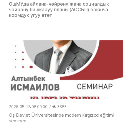
ОшМУда айлана-чөйрөнү жана социалдык
чөйрөнү башкаруу планы (АССБП) боюнча
коомдук угуу өтөт
2026-05-18 08:00:00
/
3383
Oş Devlet Üniversitesinde modern Kırgızca eğitimi
semineri