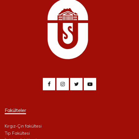
Fakülteler
Kırgız-Çin fakültesi
Tıp Fakültesi