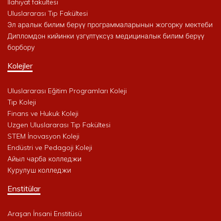
İlahiyat fakültesi
Uluslararası Tıp Fakültesi
Эл аралык билим берүү программаларынын жогорку мектеби
Дипломдон кийинки үзгүлтүксүз медициналык билим берүү
борбору
Kolejler
Uluslararası Eğitim Programları Koleji
Tıp Koleji
Finans ve Hukuk Koleji
Uzgen Uluslararası Tıp Fakültesi
STEM İnovasyon Koleji
Endüstri ve Pedagoji Koleji
Айыл чарба колледжи
Курулуш колледжи
Enstitülar
Araşan İnsani Enstitüsü