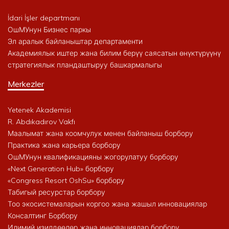
İdari İşler departmanı
ОшМУнун Бизнес паркы
Эл аралык байланыштар департаменти
Академиялык иштер жана билим берүү саясатын өнүктүрүүнү
стратегиялык пландаштыруу башкармалыгы
Merkezler
Yetenek Akademisi
R. Abdıkadırov Vakfı
Маалымат жана коомчулук менен байланыш борбору
Практика жана карьера борбору
ОшМУнун квалификацияны жогорулатуу борбору
«Next Generation Hub» борбору
«Congress Resort OshSu» борбору
Табигый ресурстар борбору
Тоо экосистемаларын коргоо жана жашыл инновациялар
Консалтинг Борбору
Илимий изилдөөлөр жана инновациялар борбору