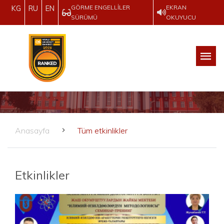
GÖRME ENGELLILER
EKRAN
KG
RU
EN
SÜRÜMÜ
OKUYUCU
Anasayfa
Tüm etkinlikler
Etkinlikler