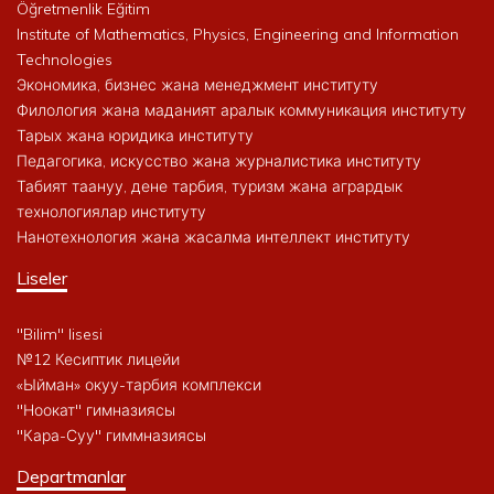
Öğretmenlik Eğitim
Institute of Mathematics, Physics, Engineering and Information
Technologies
Экономика, бизнес жана менеджмент институту
Филология жана маданият аралык коммуникация институту
Тарых жана юридика институту
Педагогика, искусство жана журналистика институту
Табият таануу, дене тарбия, туризм жана агрардык
технологиялар институту
Нанотехнология жана жасалма интеллект институту
Liseler
"Bilim" lisesi
№12 Кесиптик лицейи
«Ыйман» окуу-тарбия комплекси
"Ноокат" гимназиясы
"Кара-Суу" гиммназиясы
Departmanlar