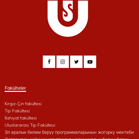
Fakülteler
Kırgız-Çin fakültesi
Tıp Fakültesi
İlahiyat fakültesi
Uluslararası Tıp Fakültesi
Эл аралык билим берүү программаларынын жогорку мектеби