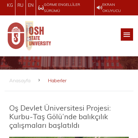
GÖRME ENGELLILER
EKRAN
KG
RU
EN
SÜRÜMÜ
OKUYUCU
Anasayfa
Haberler
Oş Devlet Üniversitesi Projesi:
Kurbu-Taş Gölü’nde balıkçılık
çalışmaları başlatıldı