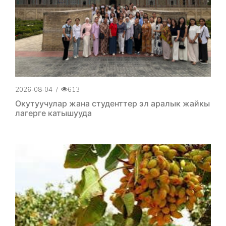
2026-08-04
/
613
Окутуучулар жана студенттер эл аралык жайкы
лагерге катышууда