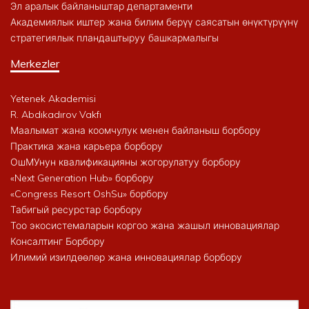
Эл аралык байланыштар департаменти
Академиялык иштер жана билим берүү саясатын өнүктүрүүнү
стратегиялык пландаштыруу башкармалыгы
Merkezler
Yetenek Akademisi
R. Abdıkadırov Vakfı
Маалымат жана коомчулук менен байланыш борбору
Практика жана карьера борбору
ОшМУнун квалификацияны жогорулатуу борбору
«Next Generation Hub» борбору
«Congress Resort OshSu» борбору
Табигый ресурстар борбору
Тоо экосистемаларын коргоо жана жашыл инновациялар
Консалтинг Борбору
Илимий изилдөөлөр жана инновациялар борбору