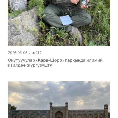
2026-08-06
/
212
Окутуучулар «Кара-Шоро» паркында илимий
изилдөө жүргүзүштү