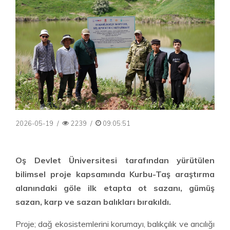
2026-05-19
/
2239
/
09:05:51
Oş Devlet Üniversitesi tarafından yürütülen
bilimsel proje kapsamında Kurbu-Taş araştırma
alanındaki göle ilk etapta ot sazanı, gümüş
sazan, karp ve sazan balıkları bırakıldı.
Proje; dağ ekosistemlerini korumayı, balıkçılık ve arıcılığı