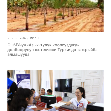
2026-08-04
/
551
ОшМУнун «Азык-түлүк коопсуздугу»
долбоорунун жетекчиси Түркияда тажрыйба
алмашууда