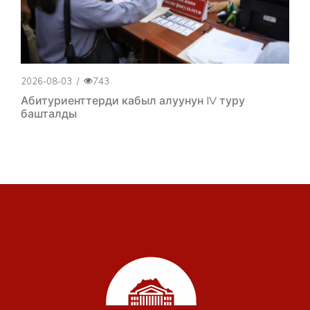
2026-08-03
/
743
Абитуриенттерди кабыл алуунун IV туру
башталды