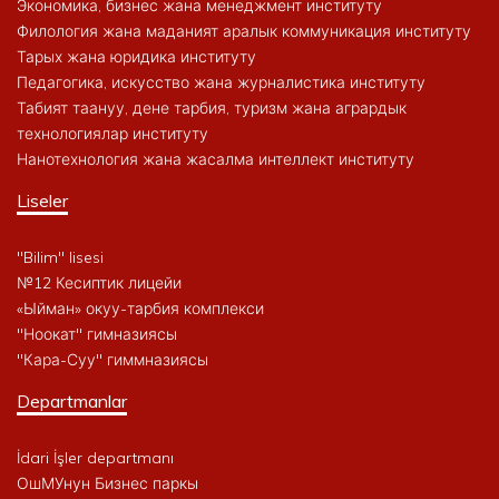
Экономика, бизнес жана менеджмент институту
Филология жана маданият аралык коммуникация институту
Тарых жана юридика институту
Педагогика, искусство жана журналистика институту
Табият таануу, дене тарбия, туризм жана агрардык
технологиялар институту
Нанотехнология жана жасалма интеллект институту
Liseler
"Bilim" lisesi
№12 Кесиптик лицейи
«Ыйман» окуу-тарбия комплекси
"Ноокат" гимназиясы
"Кара-Суу" гиммназиясы
Departmanlar
İdari İşler departmanı
ОшМУнун Бизнес паркы