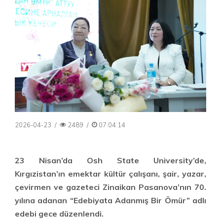
2026-04-23
/
2489
/
07:04:14
23 Nisan’da Osh State University’de,
Kırgızistan’ın emektar kültür çalışanı, şair, yazar,
çevirmen ve gazeteci Zinaikan Pasanova’nın 70.
yılına adanan “Edebiyata Adanmış Bir Ömür” adlı
edebi gece düzenlendi.