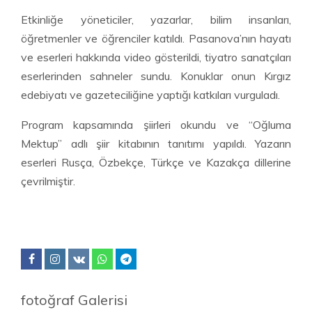
Etkinliğe yöneticiler, yazarlar, bilim insanları,
öğretmenler ve öğrenciler katıldı. Pasanova’nın hayatı
ve eserleri hakkında video gösterildi, tiyatro sanatçıları
eserlerinden sahneler sundu. Konuklar onun Kırgız
edebiyatı ve gazeteciliğine yaptığı katkıları vurguladı.
Program kapsamında şiirleri okundu ve “Oğluma
Mektup” adlı şiir kitabının tanıtımı yapıldı. Yazarın
eserleri Rusça, Özbekçe, Türkçe ve Kazakça dillerine
çevrilmiştir.
fotoğraf Galerisi