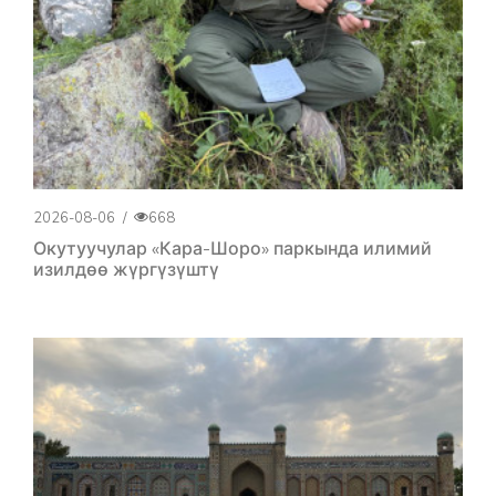
2026-08-06
/
668
Окутуучулар «Кара-Шоро» паркында илимий
изилдөө жүргүзүштү