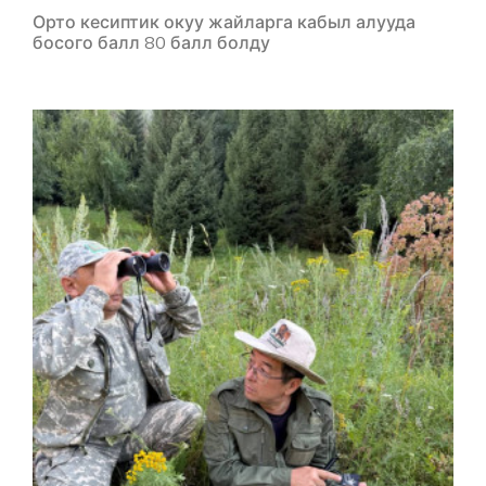
Орто кесиптик окуу жайларга кабыл алууда
босого балл 80 балл болду