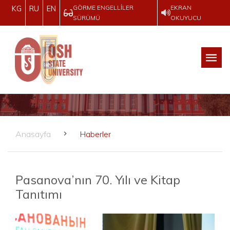
GÖRME ENGELLILER
EKRAN
KG
RU
EN
SÜRÜMÜ
OKUYUCU
Anasayfa
Haberler
Pasanova’nın 70. Yılı ve Kitap
Tanıtımı