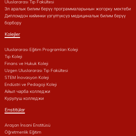
Uluslararası Tıp Fakültesi
Эл аралык билим берүү программаларынын жогорку мектеби
Дипломдон кийинки үзгүлтүксүз медициналык билим берүү
борбору
Kolejler
Uluslararası Eğitim Programları Koleji
Tıp Koleji
Finans ve Hukuk Koleji
Uzgen Uluslararası Tıp Fakültesi
STEM İnovasyon Koleji
Endüstri ve Pedagoji Koleji
Айыл чарба колледжи
Курулуш колледжи
Enstitülar
Araşan İnsani Enstitüsü
Öğretmenlik Eğitim