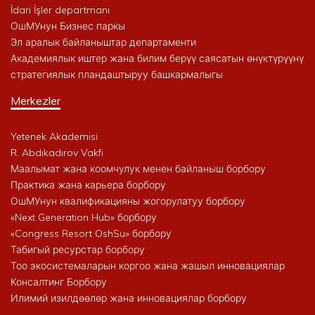
İdari İşler departmanı
ОшМУнун Бизнес паркы
Эл аралык байланыштар департаменти
Академиялык иштер жана билим берүү саясатын өнүктүрүүнү
стратегиялык пландаштыруу башкармалыгы
Merkezler
Yetenek Akademisi
R. Abdıkadırov Vakfı
Маалымат жана коомчулук менен байланыш борбору
Практика жана карьера борбору
ОшМУнун квалификацияны жогорулатуу борбору
«Next Generation Hub» борбору
«Congress Resort OshSu» борбору
Табигый ресурстар борбору
Тоо экосистемаларын коргоо жана жашыл инновациялар
Консалтинг Борбору
Илимий изилдөөлөр жана инновациялар борбору