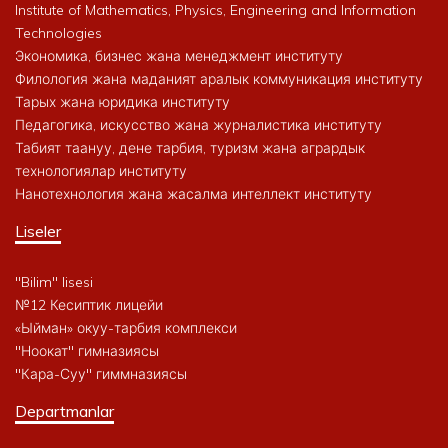
Institute of Mathematics, Physics, Engineering and Information
Technologies
Экономика, бизнес жана менеджмент институту
Филология жана маданият аралык коммуникация институту
Тарых жана юридика институту
Педагогика, искусство жана журналистика институту
Табият таануу, дене тарбия, туризм жана агрардык
технологиялар институту
Нанотехнология жана жасалма интеллект институту
Liseler
"Bilim" lisesi
№12 Кесиптик лицейи
«Ыйман» окуу-тарбия комплекси
"Ноокат" гимназиясы
"Кара-Суу" гиммназиясы
Departmanlar