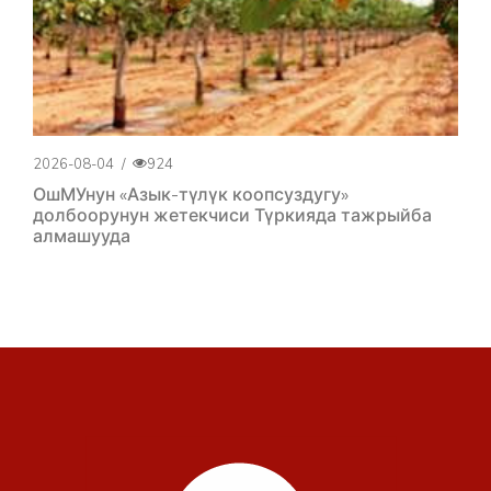
2026-08-04
/
924
ОшМУнун «Азык-түлүк коопсуздугу»
долбоорунун жетекчиси Түркияда тажрыйба
алмашууда