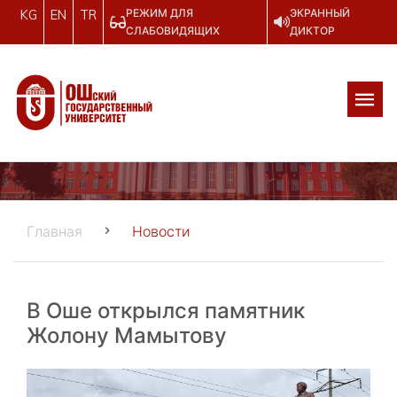
РЕЖИМ ДЛЯ
ЭКРАННЫЙ
KG
EN
TR
СЛАБОВИДЯЩИХ
ДИКТОР
Главная
Новости
В Оше открылся памятник
Жолону Мамытову