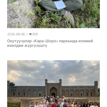
2026-08-06
/
309
Окутуучулар «Кара-Шоро» паркында илимий
изилдөө жүргүзүштү