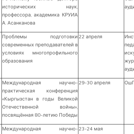
исторических наук,
ауд
профессора, академика КРУИА
А. Асанканова
Проблемы подготовки
22 апреля
Инс
современных преподавателей в
пед
условиях многопрофильного
и
образования
жур
ауд
Международная научно-
29-30 апреля
ОшГ
практическая конференция
«Кыргызстан в годы Великой
Отечественной войны»,
посвящённая 80-летию Победы
Международная научно-
23-24 мая