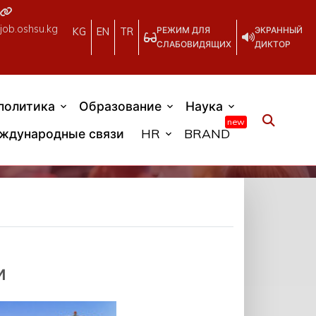
job.oshsu.kg
РЕЖИМ ДЛЯ
ЭКРАННЫЙ
KG
EN
TR
СЛАБОВИДЯЩИХ
ДИКТОР
политика
Образование
Наука
new
ждународные связи
HR
BRAND
и