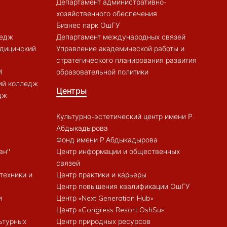
Департамент административно-
хозяйственного обеспечения
Бизнес парк ОшГУ
ледж
Департамент международных связей
дицинский
Управление академической работы и
стратегического планирования развития
M
образовательной политики
ий колледж
Центры
дж
Культурно-эстетический центр имени Р.
Абдыкадырова
Фонд имени Р.Абдыкадырова
ан"
Центр информации и общественных
связей
техники и
Центр практики и карьеры
Центр повышения квалификации ОшГУ
и
Центр «Next Generation Hub»
Центр «Congress Resort OshSu»
ьтурных
Центр природных ресурсов