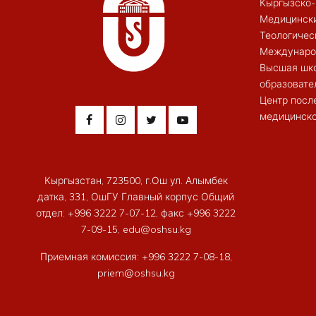
Кыргызско-
Медицински
Теологичес
Междунаро
Высшая шк
образовате
Центр посл
медицинско
Кыргызстан, 723500, г.Ош ул. Алымбек
датка, 331, ОшГУ Главный корпус Общий
отдел: +996 3222 7-07-12, факс +996 3222
7-09-15, edu@oshsu.kg
Приемная комиссия: +996 3222 7-08-18,
priem@oshsu.kg