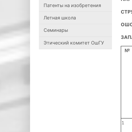
Патенты на изобретения
СТР
Летная школа
ОШС
Семинары
ЗАП
Этический комитет ОшГУ
№
1