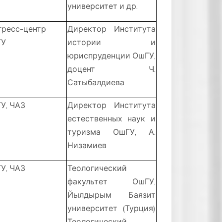
университет и др.
гресс-центр
Директор Института
ГУ
истории и
юриспруденции ОшГУ,
доцент Ч.
Сатыбалдиева
У, ЧАЗ
Директор Института
естественных наук и
туризма ОшГУ, А.
Низамиев
У, ЧАЗ
Теологический
факультет ОшГУ,
Йылдырым Баязит
университет (Турция)
Теологический