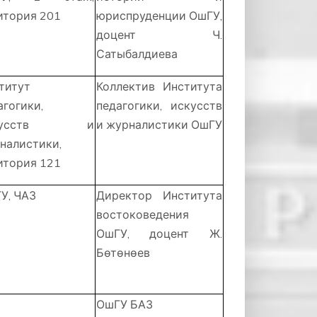
итория 201
юриспруденции ОшГУ,
доцент Ч.
Сатыбалдиева
титут
Коллектив Института
агогики,
педагогики, искусств
скусств и
и журналистики ОшГУ
налистики,
итория 121
У, ЧАЗ
Директор Института
востоковедения
ОшГУ, доцент Ж.
Бөтөнөев
ОшГУ БАЗ