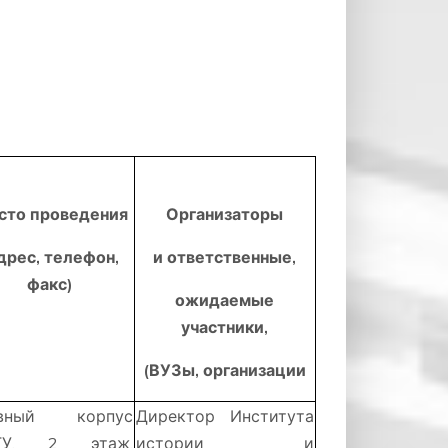
сто проведения
Организаторы
дрес, телефон,
и ответственные,
факс)
ожидаемые
участники,
(ВУЗы, организации
авный корпус
Директор Института
ГУ, 2 этаж,
истории и