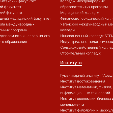
Китайский факультет
Колледж международных
й факультет
образовательных программ
кий факультет
Медицинский колледж
дный медицинский факультет
Финансово-юридический кол
ола международных
Узгенский международный ме
льных программ
колледж
едипломного и непрерывного
Инновационный колледж STE
го образования
Индустриально-педагогическ
Сельскохозяйственный колле
Строительный колледж
Институты
Гуманитарный институт "Араш
Институт востоковедения
Институт математики, физики, 
информационных технологий
Институт экономики, бизнеса 
менеджмента
Институт филологии и межкул