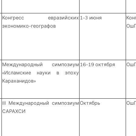
Конгресс евразийских
1-3 июня
Кон
экономико-географов
Ош
Международный симпозиум
16-19 октября
ОшГ
«Исламские науки в эпоху
Караханидов»
III Международный симпозиум
Октябрь
ОшГ
САРАХСИ