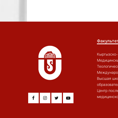
Факульте
Кыргызско-
Медицински
Теологичес
Междунаро
Высшая шк
образовате
Центр посл
медицинско