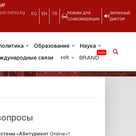
job.oshsu.kg
РЕЖИМ ДЛЯ
ЭКРАННЫЙ
KG
EN
TR
СЛАБОВИДЯЩИХ
ДИКТОР
политика
Образование
Наука
new
ждународные связи
HR
BRAND
вопросы
стема «Абитуриент Online»?