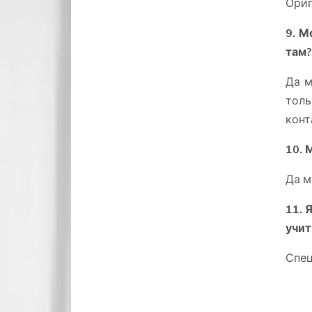
Ориг
9. М
там?
Да м
тол
конт
10. 
Да м
11. 
учит
Спец