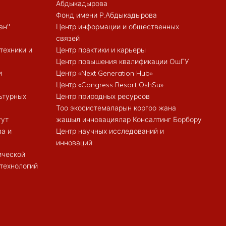
Абдыкадырова
Фонд имени Р.Абдыкадырова
ан"
Центр информации и общественных
связей
техники и
Центр практики и карьеры
Центр повышения квалификации ОшГУ
и
Центр «Next Generation Hub»
Центр «Congress Resort OshSu»
ьтурных
Центр природных ресурсов
Тоо экосистемаларын коргоо жана
тут
жашыл инновациялар Консалтинг Борбору
ва и
Центр научных исследований и
инноваций
ической
 технологий