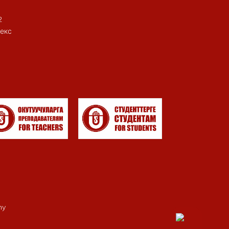
2
екс
my