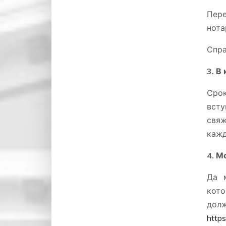
Пере
нота
Спра
3. В
Срок
всту
свяж
кажд
4. М
Да м
кото
долж
https