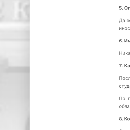
5. О
Да е
инос
6. И
Ника
7. К
Посл
студ
По п
обяз
8. К