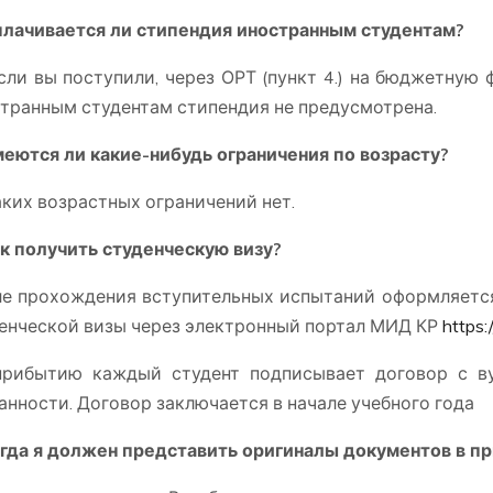
плачивается ли стипендия иностранным студентам?
сли вы поступили, через ОРТ (пункт 4.) на бюджетную 
транным студентам стипендия не предусмотрена.
меются ли какие-нибудь ограничения по возрасту?
ких возрастных ограничений нет.
ак получить студенческую визу?
е прохождения вступительных испытаний оформляется
енческой визы через электронный портал МИД КР
https:
рибытию каждый студент подписывает договор с ву
анности. Договор заключается в начале учебного года
огда я должен представить оригиналы документов в п