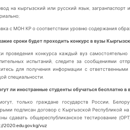
вод на кыргызский или русский язык, загранпаспорт 
риально;
вка с МОН КР о соответствии уровню содержания образ
 какие сроки будет проходить конкурс в вузы Кыргызс
и проведения конкурса каждый вуз самостоятельно 
пительных испытаний, следите за сообщениями отп
итесь для получения информации с ответственными 
ой специальности.
огут ли иностранные студенты обучаться бесплатно в в
огут, только граждане государств России, Белору
рыми подписан договор с Кыргызской Республикой на 
ны сдавать общереспубликанское тестирование (ОРТ
://2020.edu.gov.kg/vuz