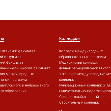
ты
Колледжи
Китайский факультет
Колледж международных
й факультет
образовательных программ
кий факультет
Медицинский колледж
дный медицинский факультет
Финансово-юридический кол
ола международных
Узгенский международный ме
льных программ
колледж
едипломного и непрерывного
Инновационный колледж STE
го образования
Индустриально-педагогическ
Сельскохозяйственный колле
Строительный колледж