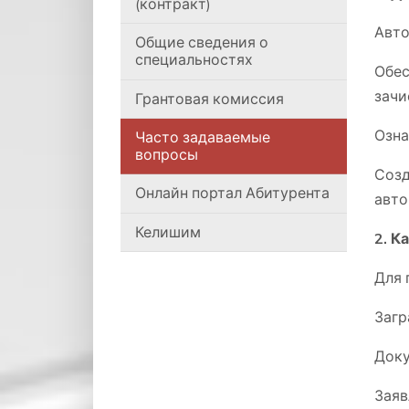
(контракт)
Авто
Общие сведения о
специальностях
Обес
зачи
Грантовая комиссия
Озна
Часто задаваемые
вопросы
Соз
Онлайн портал Абитурента
авто
Келишим
2. К
Для 
Загр
Доку
Заяв