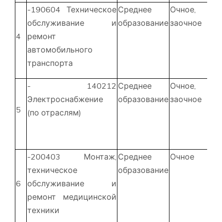
-190604 Техническое
Среднее
Очное,
1
обслуживание и
образование
заочное
мес
4
ремонт
2
автомобильного
ме
транспорта
- 140212
Среднее
Очное,
1
Электроснабжение
образование
заочное
мес
5
(по отраслям)
2
ме
-200403 Монтаж,
Среднее
Очное
1
техническое
образование
ме
6
обслуживание и
ремонт медицинской
техники