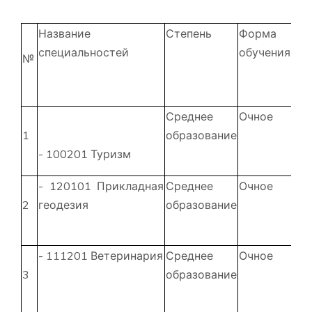
Название
Степень
Форма
Пр
специальностей
обучения
обу
№
11 
Среднее
Очное
1
1
образование
ме
- 100201 Туризм
- 120101 Прикладная
Среднее
Очное
1
2
геодезия
образование
ме
- 111201 Ветеринария
Среднее
Очное
1
3
образование
ме