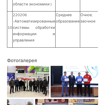
области экономики )
220206
Среднее
Очное,
1
-Автоматизированные
образование
заочное
ме
10
системы обработки
информации и
управления
Фотогалерея