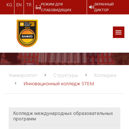
РЕЖИМ ДЛЯ
ЭКРАННЫЙ
KG
EN
TR
СЛАБОВИДЯЩИХ
ДИКТОР
Университет
Структуры
Колледжи
Инновационный колледж STEM
Колледж международных образовательных
программ