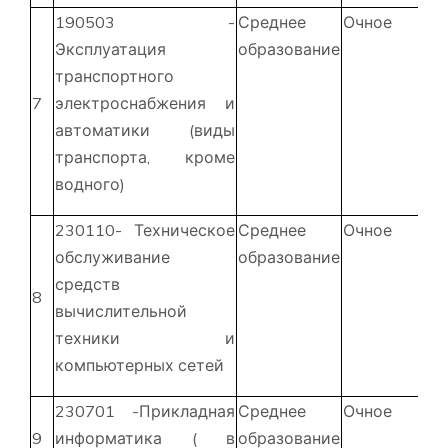
190503 -
Среднее
Очное
1
Эксплуатация
образование
ме
транспортного
7
электроснабжения и
автоматики (виды
транспорта, кроме
водного)
230110- Техническое
Среднее
Очное
1
обслуживание
образование
ме
средств
8
вычислительной
техники и
компьютерных сетей
230701 -Прикладная
Среднее
Очное
1
9
информатика ( в
образование
ме