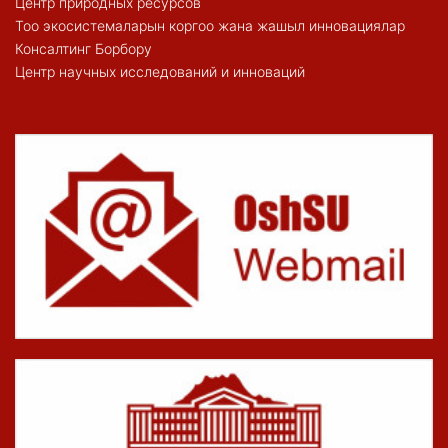
Центр природных ресурсов
Тоо экосистемаларын коргоо жана жашыл инновациялар
Консалтинг Борбору
Центр научных исследований и инноваций