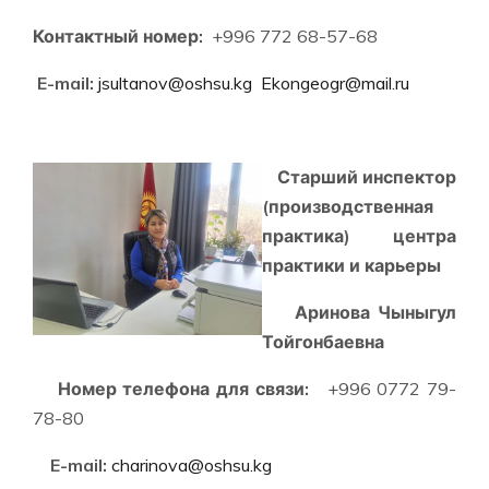
Контактный номер:
+996 772 68-57-68
E-mail:
jsultanov@oshsu.kg
Ekongeogr@mail.ru
Старший инспектор
(производственная
практика) центра
практики и карьеры
Аринова Чыныгул
Тойгонбаевна
Номер телефона для связи:
+996 0772 79-
78-80
E-mail:
charinova@oshsu.kg