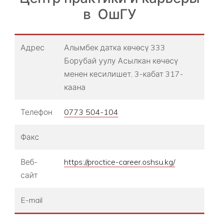
в ОшГУ
Адрес
Алымбек датка көчөсү 333
Борубай уулу Асылкан көчөсү
менен кесилишет, 3-кабат 317-
каана
Телефон
0773 504-104
Факс
Веб-
https://proctice-career.oshsu.kg/
сайт
E-mail