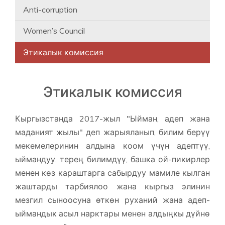
Anti-corruption
Women’s Council
Этикалык комиссия
Этикалык комиссия
Кыргызстанда 2017-жыл "Ыйман, адеп жана
маданият жылы" деп жарыяланып, билим берүү
мекемелеринин алдына коом үчүн адептүү,
ыймандуу, терең билимдүү, башка ой-пикирлер
менен көз караштарга сабырдуу мамиле кылган
жаштарды тарбиялоо жана кыргыз элинин
мезгил сыноосуна өткөн руханий жана адеп-
ыймандык асыл нарктары менен алдыңкы дүйнө