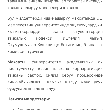
таанымын айкалыштырган, ар тараптан инсанды
калыптандыруу маселелери коюлган.
Бул милдеттерди ишке ашыруу максатында Ош
мамлекеттик университетинде окутуучулардын,
кызматкерлердин жана студенттердин
этикалык кодекси иштелип чыгып,
Окумуштуулар Кеңешинде бекитилип, Этикалык
комиссия түзүлгөн.
Максаты:
Университетте академиялык ак
ниеттүүлүктү, кесиптик жана корпоративдик
этиканы сактоо, билим берүү процессинде
ачык-айкындыкты камсыз кылуу жана укук
бузуулардын алдын алуу.
Негизги милдеттери:
Академиялык адеп-ахлак нормаларын