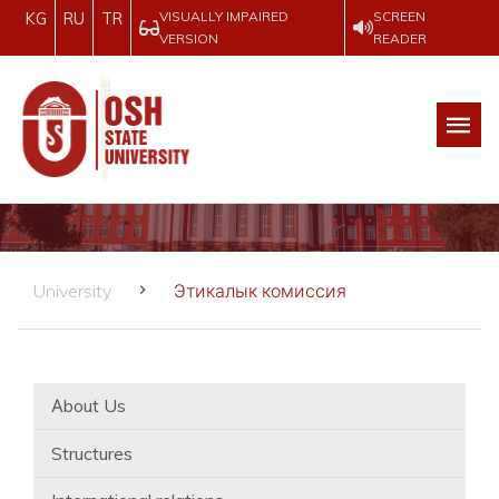
VISUALLY IMPAIRED
SCREEN
KG
RU
TR
VERSION
READER
University
Этикалык комиссия
Аbout Us
Structures