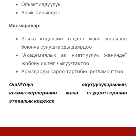
Объективдүүлүк
Ачык-айкындык
Иш-чаралар:
Этика кодексин талдоо жана жаңылоо
боюнча сунуштарды даярдоо
“Академиялык ак ниеттүүлүк жөнүндө”
жобону иштеп чыгуу/тактоо
Арыздарды кароо тартибин регламенттөө
ОшМУнун окутуучуларынын,
кызматкерлеринин жана студенттеринин
этикалык кодекси