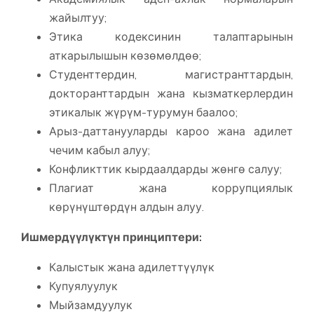
жайылтуу;
Этика кодексинин талаптарынын
аткарылышын көзөмөлдөө;
Студенттердин, магистранттардын,
докторанттардын жана кызматкерлердин
этикалык жүрүм-турумун баалоо;
Арыз-даттанууларды кароо жана адилет
чечим кабыл алуу;
Конфликттик кырдаалдарды жөнгө салуу;
Плагиат жана коррупциялык
көрүнүштөрдүн алдын алуу.
Ишмердүүлүктүн принциптери:
Калыстык жана адилеттүүлүк
Купуялуулук
Мыйзамдуулук