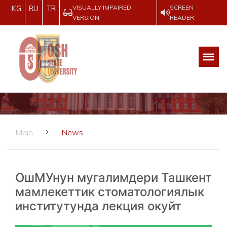
VISUALLY IMPAIRED
SCREEN
KG
RU
TR
VERSION
READER
Main
News
ОшМУнун мугалимдери Ташкент
мамлекеттик стоматологиялык
институтунда лекция окуйт