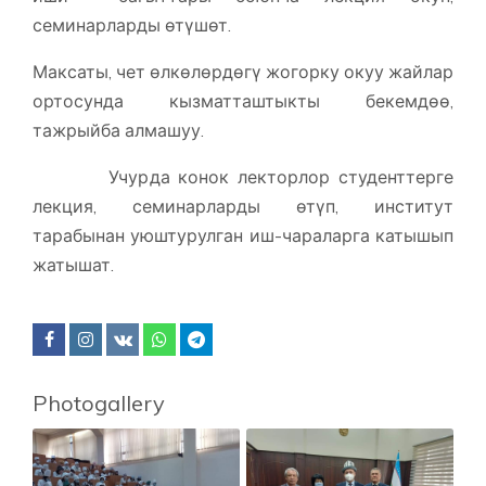
семинарларды өтүшөт.
Максаты, чет өлкөлөрдөгү жогорку окуу жайлар
ортосунда кызматташтыкты бекемдөө,
тажрыйба алмашуу.
Учурда конок лекторлор студенттерге
лекция, семинарларды өтүп, институт
тарабынан уюштурулган иш-чараларга катышып
жатышат.
Photogallery