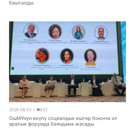
башталды
2026-08-03
/
632
ОшМУнун өкүлү социалдык иштер боюнча эл
аралык форумда баяндама жасады