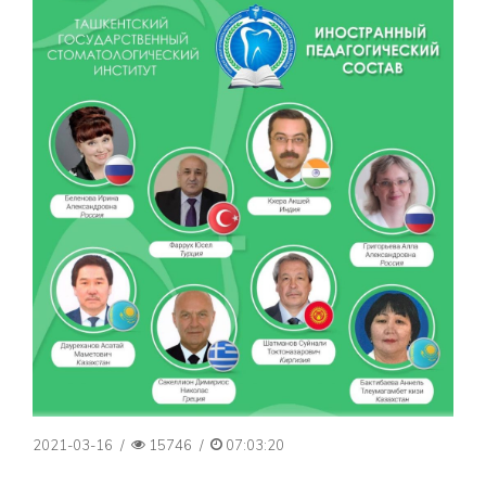
2021-03-16
/
15746
/
07:03:20