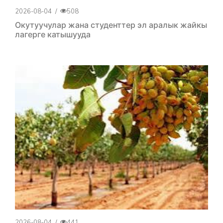
2026-08-04
/
508
Окутуучулар жана студенттер эл аралык жайкы
лагерге катышууда
2026-08-04
/
441