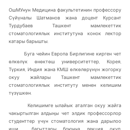
ОшМУнун Медицина факультетинин профессору
Сүйүналы Шатманов жана доцент Курсант
Турдубаев Ташкент мамлекеттик
стоматологиялык институтуна конок лектор
катары барышты.
Буга чейин Европа Бирлигине кирген чет
өлкөлүк өнөктөш университеттер, Корея,
Түркия, Индия жана КМШ өлкөлөрүнүн жогорку
окуу жайлары Ташкент мамлекеттик
стоматологиялык институту менен келишим
түзүшкөн.
Келишимге ылайык аталган окуу жайга
чакыртылган алдыңы чет элдик профессорлор
студенттер үчүн стоматология жана дарылоо
иши багыттары боюнча лекция окуп,