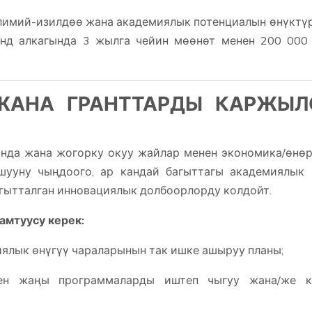
лимий-изилдөө жана академиялык потенциалын өнүктү
Фонд алкагында 3 жылга чейин мөөнөт менен 200 00
ЖАНА ГРАНТТАРДЫ КАРЖЫЛ
нда жана жогорку окуу жайлар менен экономика/өнө
шууну чыңдоого, ар кандай багыттагы академиялык
гытталган инновациялык долбоорлорду колдойт.
амтуусу керек:
ялык өнүгүү чараларынын так ишке ашыруу планы;
лген жаңы программаларды иштеп чыгуу жана/же к