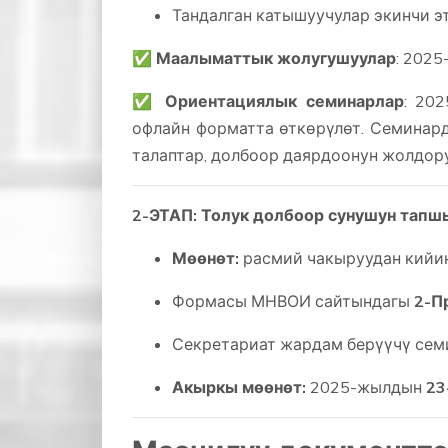
Тандалган катышуучулар экинчи э
✅
Маалыматтык жолугушуулар
: 202
✅
Ориентациялык семинарлар
: 20
офлайн форматта өткөрүлөт. Семинар
талаптар, долбоор даярдоонун жолдор
2-ЭТАП: Толук долбоор сунушун тапш
Мөөнөт:
расмий чакыруудан кийи
Формасы МНВОИ сайтындагы
2-П
Секретариат жардам берүүчү сем
Акыркы мөөнөт:
2025-жылдын
23