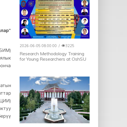
лар”
2026-06-05 08:00:00
/
3225
ББИМ)
Research Methodology Training
ялык
for Young Researchers at OshSU
юнча
атын
ттар
(ЦИИ)
ктуу
ерүү