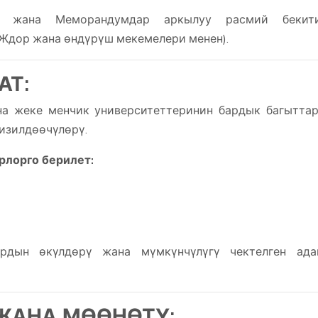
ү жана Меморандумдар аркылуу расмий бекити
дор жана өндүрүш мекемелери менен).
АТ:
а жеке менчик университеттеринин бардык багытта
изилдөөчүлөрү.
лорго берилет:
ардын өкүлдөрү жана мүмкүнчүлүгү чектелген ада
ЖАНА МӨӨНӨТҮ: