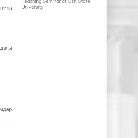
Teaching Seminar at Osh State
University
лген
рдагы
мдар