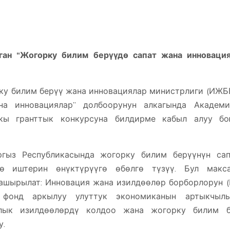
ган “Жогорку билим берүүдө сапат жана инновация
ку билим берүү жана инновациялар министрлиги (ИЖ
на инновациялар” долбоорунун алкагында Академи
чкы гранттык конкурсуна билдирме кабыл алуу бо
ыз Республикасында жогорку билим берүүнүн сап
өө иштерин өнүктүрүүгө өбөлгө түзүү. Бул макса
ашырылат: Инновация жана изилдөөлөр борборлорун 
 фонд аркылуу улуттук экономиканын артыкчылы
алык изилдөөлөрдү колдоо жана жогорку билим б
у.