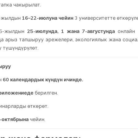
тапка чакырылат.
5-жылдын
16–22-июлуна чейин
3 университетте өткөрүлө
25-жылдын
25-июлунда, 1 жана 7-августунда
онлайн 
да арыз тапшыруу эрежелери, экологиялык жана соци
у түшүндүрүлөт.
ыруу
н
60 календардык күндүн ичинде.
риложениеде
берилген.
инарларды өткөрөт.
-октябрына
чейин.