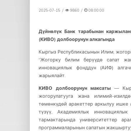
2025-07-15
/
9860
/
08:00:00
Дүйнөлүк Банк тарабынан каржылан
(КИВО) долбоорунун алкагында
Кыргыз Республикасынын Илим, жогор
“Жогорку билим берүүдө сапат жа
инновациялык фонддун (АИФ) алга
жарыялайт.
КИВО долбоорунун максаты
— Кырг
жогорулатууга жана илимий-изилд
төмөнкүдөй аракеттер аркылуу ишке 
түзүү, Академиялык инновациялык
тармактарында университеттер ар
программаларынын сапатын жакшырту