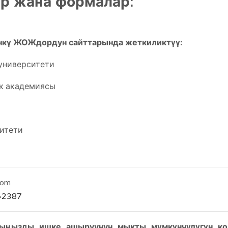
р жана формалар:
нкү ЖОЖдордун сайттарында жеткиликтүү:
университети
к академиясы
ситети
com
d=2387
ыңызды ишке ашыруунун мыкты мүмкүнчүлүгүн ко