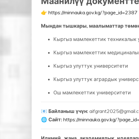
Маанилүү документте
👉
https://minnauka.gov.kg/?page_id=2387
Мындан тышкары, маалыматтар төмө
Кыргыз мамлекеттик техникалык 
Кыргыз мамлекеттик медициналы
Кыргыз улуттук университети
Кыргыз улуттук агрардык универ
Ош мамлекеттик университети
📧
Байланыш үчүн:
aifgrant2025@gmail.
🌐
Сайт:
https://minnauka.gov.kg/?page_i
Илимий жана академиялык идеялар