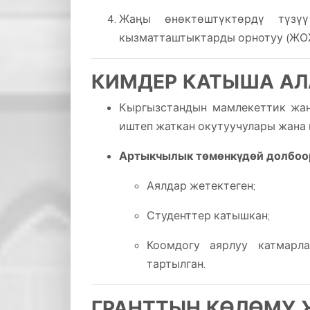
Жаңы өнөктөштүктөрдү түзү
кызматташтыктарды орнотуу (ЖОЖ
КИМДЕР КАТЫША АЛ
Кыргызстандын мамлекеттик жан
иштеп жаткан окутуучулары жана 
Артыкчылык төмөнкүдөй долбоор
Аялдар жетектеген;
Студенттер катышкан;
Коомдогу аярлуу катмарл
тартылган.
ГРАНТТЫН КӨЛӨМҮ 