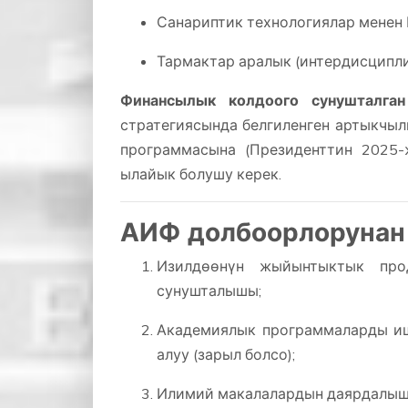
Санариптик технологиялар менен 
Тармактар аралык (интердисципл
Финансылык колдоого сунушталган
стратегиясында белгиленген артыкчыл
программасына (Президенттин 2025
ылайык болушу керек.
АИФ долбоорлорунан 
Изилдөөнүн жыйынтыктык про
сунушталышы;
Академиялык программаларды ишт
алуу (зарыл болсо);
Илимий макалалардын даярдалы