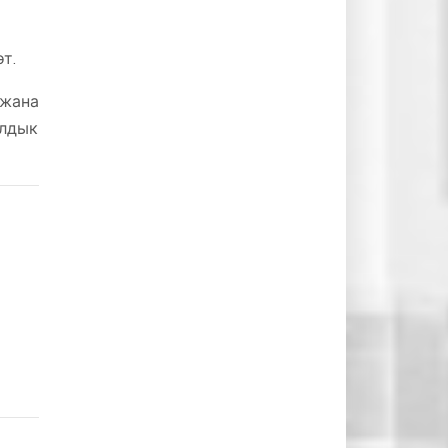
т.
жана
алдык