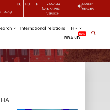
VISUALLY
SCREEN
KG
RU
TR
IMPAIRED
READER
shsu.kg
VERSION
earch
International relations
HR
new
BRAND
ЫНА