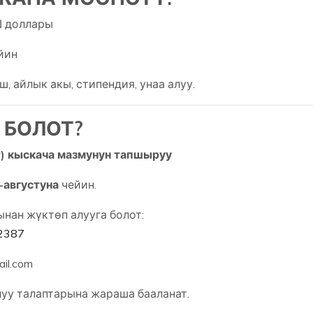
 доллары
йин
, айлык акы, стипендия, унаа алуу.
 БОЛОТ?
) кыскача мазмунун тапшыруу
-августуна
чейин.
ан жүктөп алууга болот:
=2387
il.com
уу талаптарына жараша бааланат.