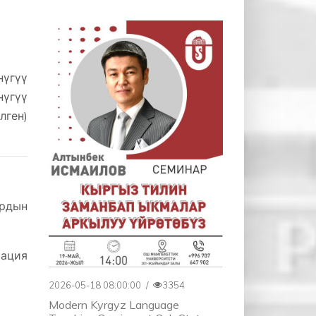
үгүү
нүгүү
ген)
рдын
тация
2026-05-18 08:00:00
/
3354
Modern Kyrgyz Language