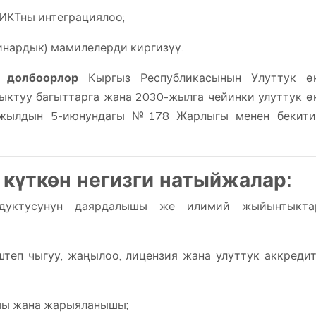
ИКТны интеграциялоо;
инардык) мамилелерди киргизүү.
 долбоорлор
Кыргыз Республикасынын Улуттук өн
ыктуу багыттарга жана 2030-жылга чейинки улуттук ө
-жылдын 5-июнундагы №178 Жарлыгы менен бекитил
күткөн негизги натыйжалар:
дуктусунун даярдалышы же илимий жыйынтыкта
еп чыгуу, жаңылоо, лицензия жана улуттук аккреди
шы жана жарыяланышы;