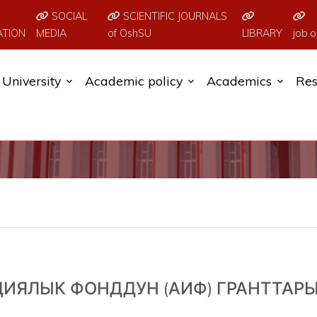
SOCIAL
SCIENTIFIC JOURNALS
ATION
MEDIA
of OshSU
LIBRARY
job.o
University
Academic policy
Academics
Res
ИЯЛЫК ФОНДДУН (АИФ) ГРАНТТАР