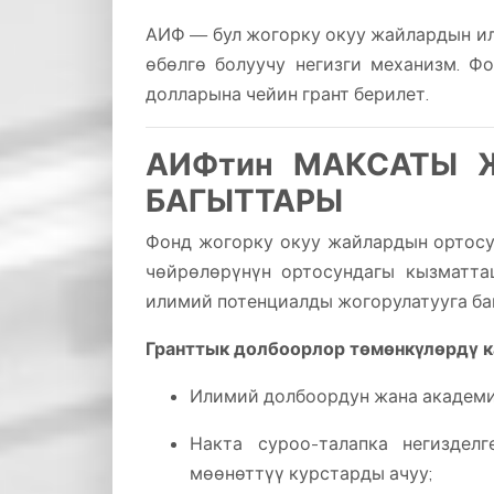
АИФ — бул жогорку окуу жайлардын и
өбөлгө болуучу негизги механизм. 
долларына чейин грант берилет.
АИФтин МАКСАТЫ 
БАГЫТТАРЫ
Фонд жогорку окуу жайлардын ортосу
чөйрөлөрүнүн ортосундагы кызматта
илимий потенциалды жогорулатууга ба
Гранттык долбоорлор төмөнкүлөрдү к
Илимий долбоордун жана академи
Накта суроо-талапка негизде
мөөнөттүү курстарды ачуу;