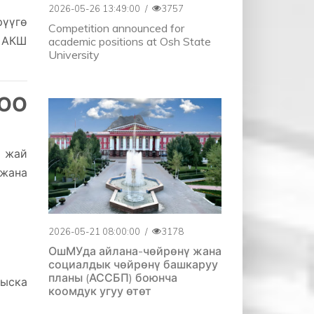
2026-05-26 13:49:00
/
3757
рүүгө
Competition announced for
0 АКШ
academic positions at Osh State
University
ОО
р жай
 жана
2026-05-21 08:00:00
/
3178
ОшМУда айлана-чөйрөнү жана
социалдык чөйрөнү башкаруу
планы (АССБП) боюнча
ыска
коомдук угуу өтөт