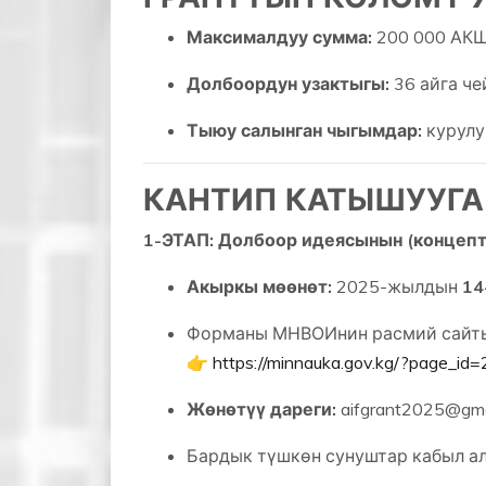
Максималдуу сумма:
200 000 АКШ
Долбоордун узактыгы:
36 айга че
Тыюу салынган чыгымдар:
курулуш
КАНТИП КАТЫШУУГА
1-ЭТАП: Долбоор идеясынын (концепт
Акыркы мөөнөт:
2025-жылдын
14
Форманы МНВОИнин расмий сайтын
👉
https://minnauka.gov.kg/?page_id
Жөнөтүү дареги:
aifgrant2025@gma
Бардык түшкөн сунуштар кабыл ал