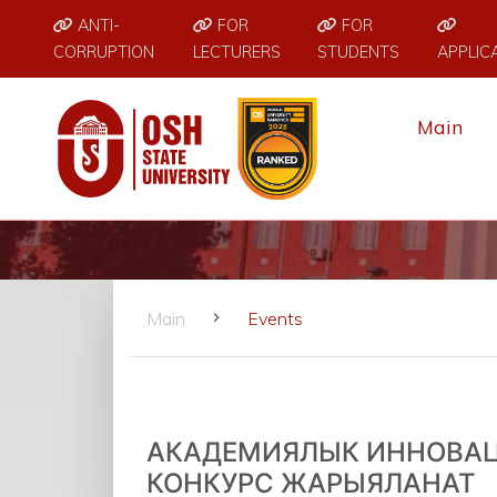
ANTI-
FOR
FOR
CORRUPTION
LECTURERS
STUDENTS
APPLIC
Main
Main
Events
АКАДЕМИЯЛЫК ИННОВАЦ
КОНКУРС ЖАРЫЯЛАНАТ