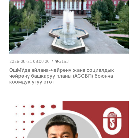
2026-05-21 08:00:00
/
3153
ОшМУда айлана-чөйрөнү жана социалдык
чөйрөнү башкаруу планы (АССБП) боюнча
коомдук угуу өтөт