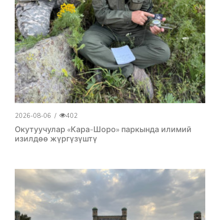
2026-08-06
/
402
Окутуучулар «Кара-Шоро» паркында илимий
изилдөө жүргүзүштү