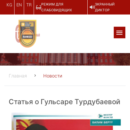
РЕЖИМ ДЛЯ
ЭКРАННЫЙ
KG
EN
TR
СЛАБОВИДЯЩИХ
ДИКТОР
Главная
Новости
Статья о Гульсаре Турдубаевой