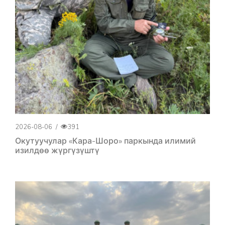
2026-08-06
/
391
Окутуучулар «Кара-Шоро» паркында илимий
изилдөө жүргүзүштү