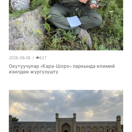
2026-08-06
/
617
Окутуучулар «Кара-Шоро» паркында илимий
изилдөө жүргүзүштү