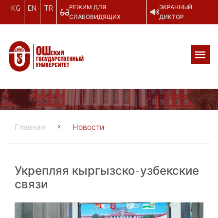
РЕЖИМ ДЛЯ
ЭКРАННЫЙ
KG
EN
TR
СЛАБОВИДЯЩИХ
ДИКТОР
Главная
Новости
Укрепляя кыргызско-узбекские
связи