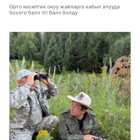
Орто кесиптик окуу жайларга кабыл алууда
босого балл 80 балл болду