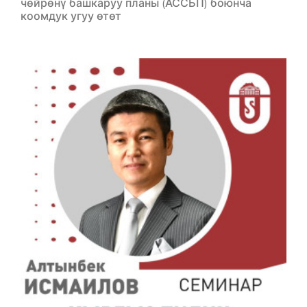
чөйрөнү башкаруу планы (АССБП) боюнча
коомдук угуу өтөт