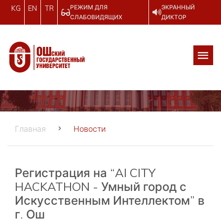
РЕЖИМ ДЛЯ
ЭКРАННЫЙ
KG
EN
TR
СЛАБОВИДЯЩИХ
ДИКТОР
Главная
Новости
Регистрация на “AI CITY
HACKATHON - Умный город с
Искусственным Интеллектом” в
г. Ош