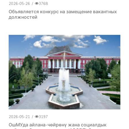
2026-05-26
/
3768
Объявляется конкурс на замещение вакантных
должностей
2026-05-21
/
3197
ОшМУда айлана-чөйрөнү жана социалдык