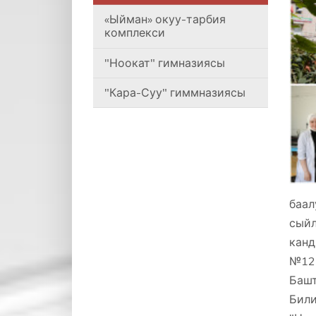
«Ыйман» окуу-тарбия
комплекси
"Ноокат" гимназиясы
"Кара-Суу" гиммназиясы
баал
сыйл
канд
№12 
Башт
Били