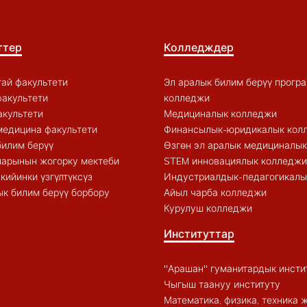
ттер
Колледждер
ай факультети
Эл аралык билим берүү прогр
акультети
колледжи
акультети
Медициналык колледжи
медицина факультети
Финансылык-юридикалык кол
билим берүү
Өзгөн эл аралык медициналы
арынын жогорку мектеби
STEM инновациялык колледжи
кийинки үзгүлтүксүз
Индустриалдык-педагогикалы
к билим берүү борбору
Айыл чарба колледжи
Курулуш колледжи
Институттар
"Арашан" гуманитардык инсти
Чыгыш таануу институту
Математика, физика, техника 