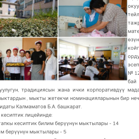
оку
тей
таж
мате
өзү
койг
орд
эсеп
№12
бай
уулугун, традициясын жана ички корпоративдүү мад
ыктардын , мыкты жетекчи номинацияларынын бир неч
идаты Калмаматов Б.А. башкарат.
кесиптик лицейинде:
апкы кесиптик билим берүүнүн мыктылары - 14
м берүүнүн мыктылары - 5