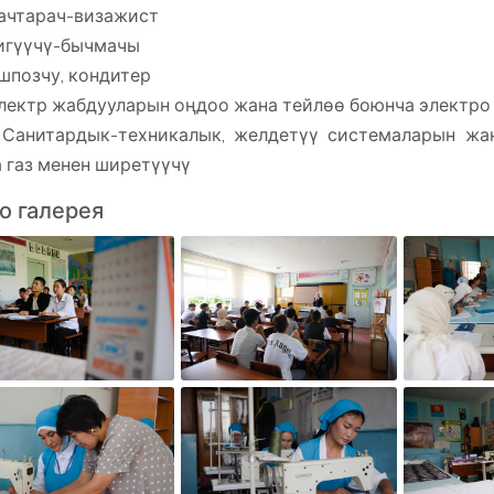
ачтарач-визажист
игүүчү-бычмачы
позчу, кондитер
ектр жабдууларын оңдоо жана тейлөө боюнча электро
анитардык-техникалык, желдетүү системаларын жан
 газ менен ширетүүчү
о галерея