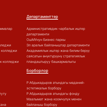
Департаменттер
аммалар
Административдик-чарбалык иштер
департаменти
ОшМУнун Бизнес паркы
лледжи
Эл аралык байланыштар департаменти
к колледжи
Академиялык иштер жана билим берүү
саясатын өнүктүрүүнү стратегиялык
к колледжи
пландаштыруу башкармалыгы
Борборлор
Р.Абдыкадыров атындагы маданий-
эстетикалык борбору
туту
Р.Абдыкадыров атындагы фонду
Маалымат жана коомчулук менен
жана
байланыш борбору