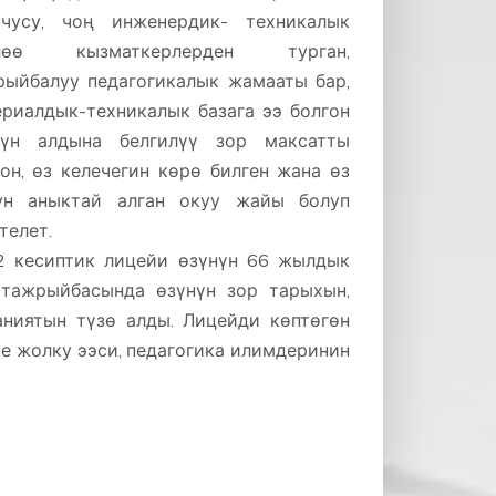
учусу, чоң инженердик- техникалык
лөө кызматкерлерден турган,
рыйбалуу педагогикалык жамааты бар,
риалдык-техникалык базага ээ болгон
нүн алдына белгилүү зор максатты
он, өз келечегин көрө билген жана өз
ун аныктай алган окуу жайы болуп
телет.
 кесиптик лицейи өзүнүн 66 жылдык
 тажрыйбасында өзүнүн зор тарыхын,
аниятын түзө алды. Лицейди көптөгөн
е жолку ээси, педагогика илимдеринин