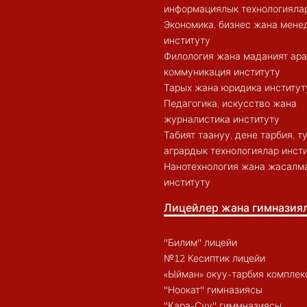
информациялык технологиялар
Экономика, бизнес жана мен
институту
Филология жана маданият ар
коммуникация институту
Тарых жана юридика институт
Педагогика, искусство жана
журналистика институту
Табият таануу, дене тарбия, 
агрардык технологиялар инст
Нанотехнология жана жасалма
институту
Лицейлер жана гимназия
"Билим" лицейи
№12 Кесиптик лицейи
«Ыйман» окуу-тарбия комплек
"Ноокат" гимназиясы
"Кара-Суу" гиммназиясы