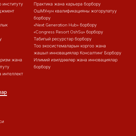
 институту
Практика жана карьера борбору
еджмент
ОшМУнун квалификацияны жогорулатуу
борбору
алык
«Next Generation Hub» борбору
«Congress Resort OshSu» борбору
у
Табигый ресурстар борбору
Тоо экосистемаларын коргоо жана
жашыл инновациялар Консалтинг Борбору
туризм жана
Илимий изилдөөлөр жана инновациялар
итуту
борбору
 интеллект
лар
си