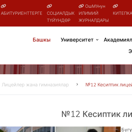
ОшМУнун
АБИТУРИЕНТТЕРГЕ
СОЦИАЛДЫК
ИЛИМИЙ
КИТЕПК
ТҮЙҮНДӨР
ЖУРНАЛДАРЫ
Башкы
Университет
Академиял
Э
Лицейлер жана гимназиялар
№12 Кесиптик лице
№12 Кесиптик л
Бүг