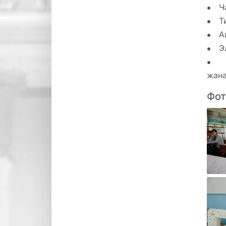
• Ч
• Т
• Аш
• Эл
• С
жана
Фот