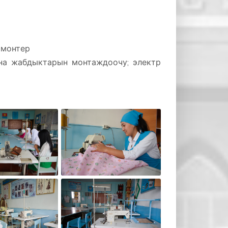
 монтер
а жабдыктарын монтаждоочу; электр