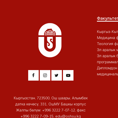
Факульте
Кыргыз-Кыт
Медицина ф
Теология ф
Эл аралык 
Эл аралык 
программал
Дипломдон 
медициналы
Кыргызстан, 723500, Ош шаары, Алымбек
датка көчөсү, 331, ОшМУ Башкы корпус
Жалпы бөлүм: +996 3222 7-07-12, факс
+996 3222 7-09-15, edu@oshsu.kg