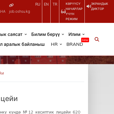
КӨРҮҮСҮ
ЭКРАНДЫК
RU
EN
TR
НАЧАРЛАР
ДИКТОР
АНА
job.oshsu.kg
ҮЧҮН
РЕЖИМ
ык саясат
Билим берүү
Илим
new
л аралык байланыш
HR
BRAND
йи
ицейи
үнкү күндө №12 кесиптик лицейи 620