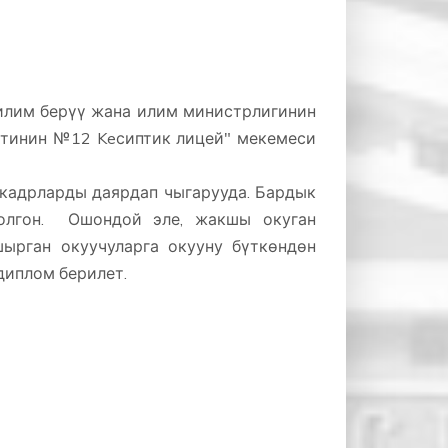
лим берүү жана илим министрлигинин
етинин №12 Keсиптик лицей" мекемеси
кадрларды даярдап чыгарууда. Бардык
болгон. Ошондой эле, жакшы окуган
шырган окуучуларга окууну бүткөндөн
диплом берилет.