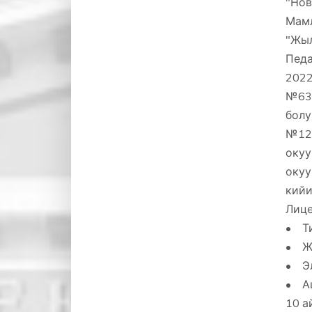
"Нов
Мамл
"Жыл
Педа
2022
№636
болу
№12 
оку
окуу
кийи
Лице
• Ти
• Жы
• Эл
• Аш
10 а