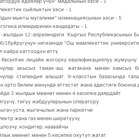
атордук идеялар үчүн" медалынын ээси - 1
екеттик сыйлыктын ээси - 1
дын мыкты мугалими" номинациясынын ээси - 5
гогика илимдеринин кандидаты - 1
-жылдын 12-апрелиндеги Кыргыз Республикасынын Би
/1буйругунун негизинде "Ош мамлекеттик университ
п кайра каттоодон өттү.
Кесиптик лицейи жогорку квалификациялуу жумушчу 
учулар акысыз тамак-аш, жатакана менен камсыз 
чулар стипендия алышат. 9-класстын базасында тап
н орто билим жөнүндө аттестат жана адистиги боюнча 
йде 3 жылдык мөөнөт менен 4 кесипке даярдайт.
гүүчү, тигүү жабдууларынын оператору
гач уста, жыгачылык жана паркетчи
ектр жана газ менен ширетүүчү
позчу, кондитер, наавайчы
йлык мөөнөт менен 5 кесипке окутуп жатат