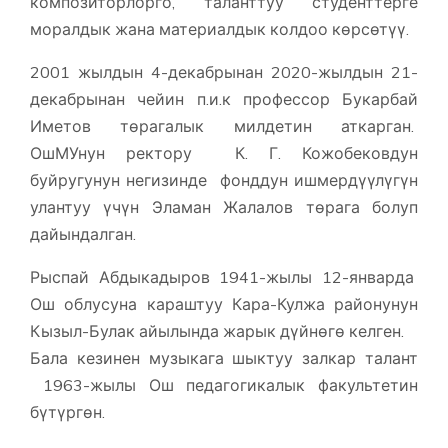
композиторлорго, таланттуу студенттерге
моралдык жана материалдык колдоо көрсөтүү.
2001 жылдын 4-декабрынан 2020-жылдын 21-
декабрынан чейин п.и.к профессор Букарбай
Иметов төрагалык милдетин аткарган.
ОшМУнун ректору К. Г. Кожобековдун
буйругунун негизинде фонддун ишмердүүлүгүн
улантуу үчүн Эламан Жалалов төрага болуп
дайындалган.
Рыспай Абдыкадыров 1941-жылы 12-январда
Ош облусуна караштуу Кара-Кулжа районунун
Кызыл-Булак айылында жарык дүйнөгө келген.
Бала кезинен музыкага шыктуу залкар талант
1963-жылы Ош педагогикалык факультетин
бүтүргөн.