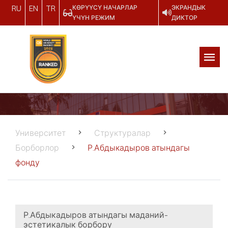
КӨРҮҮСҮ НАЧАРЛАР
ЭКРАНДЫК
RU
EN
TR
ҮЧҮН РЕЖИМ
ДИКТОР
Университет
Структуралар
Борборлор
Р.Абдыкадыров атындагы
фонду
Р.Абдыкадыров атындагы маданий-
эстетикалык борбору