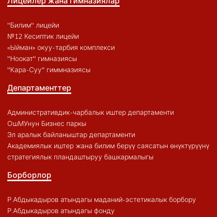
Лицейлер жана гимназиялар
"Билим" лицейи
№12 Кесиптик лицейи
«Ыйман» окуу-тарбия комплекси
"Ноокат" гимназиясы
"Кара-Суу" гиммназиясы
Департаменттер
Административдик-чарбалык иштер департаменти
ОшМУнун Бизнес паркы
Эл аралык байланыштар департаменти
Академиялык иштер жана билим берүү саясатын өнүктүрүүнү
стратегиялык пландаштыруу башкармалыгы
Борборлор
Р.Абдыкадыров атындагы маданий-эстетикалык борбору
Р.Абдыкадыров атындагы фонду