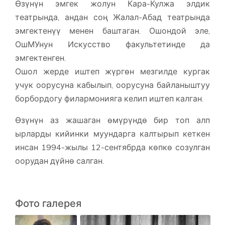
Өзүнүн эмгек жолун Кара-Кулжа элдик
театрында, андан соң Жалал-Абад театрында
эмгектенүү менен баштаган. Ошондой эле,
ОшМУнун Искусство факультетинде да
эмгектенген.
Ошол жерде иштеп жүргөн мезгилде кургак
учук оорусуна кабылып, оорусуна байланыштуу
борбордогу филармонияга келип иштеп калган.
Өзүнүн аз жашаган өмүрүндө бир топ алп
ырларды кийинки муундарга калтырып кеткен
инсан 1994-жылы 12-сентябрда көпкө созулган
оорудан дүйнө салган.
Фото галерея