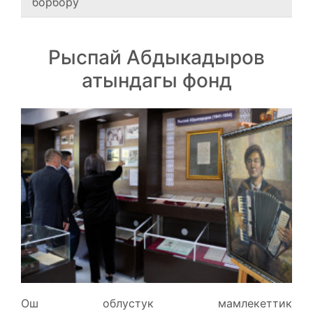
борбору
Рыспай Абдыкадыров
атындагы фонд
Ош облустук мамлекеттик