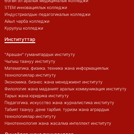
Өзгөн эл аралык медициналык колледжи
STEM инновациялык колледжи
Индустриалдык-педагогикалык колледжи
Айыл чарба колледжи
Курулуш колледжи
Институттар
"Арашан" гуманитардык институту
Чыгыш таануу институту
Математика, физика, техника жана информациялык
технологиялар институту
Экономика, бизнес жана менеджмент институту
Филология жана маданият аралык коммуникация институту
Тарых жана юридика институту
Педагогика, искусство жана журналистика институту
Табият таануу, дене тарбия, туризм жана агрардык
технологиялар институту
Нанотехнология жана жасалма интеллект институту