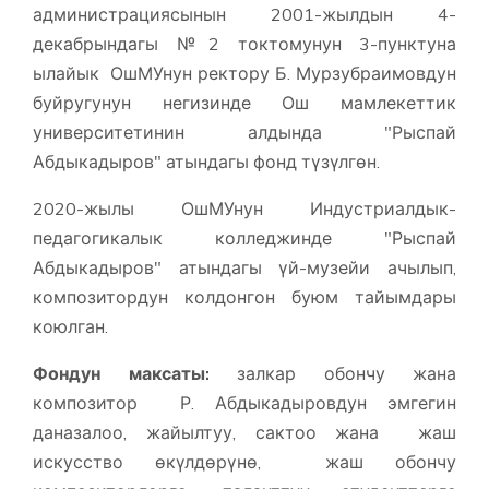
администрациясынын 2001-жылдын 4-
декабрындагы №2 токтомунун 3-пунктуна
ылайык ОшМУнун ректору Б. Мурзубраимовдун
буйругунун негизинде Ош мамлекеттик
университетинин алдында "Рыспай
Абдыкадыров" атындагы фонд түзүлгөн.
2020-жылы ОшМУнун Индустриалдык-
педагогикалык колледжинде "Рыспай
Абдыкадыров" атындагы үй-музейи ачылып,
композитордун колдонгон буюм тайымдары
коюлган.
Фондун максаты
:
залкар обончу жана
композитор Р. Абдыкадыровдун эмгегин
даназалоо, жайылтуу, сактоо жана жаш
искусство өкүлдөрүнө, жаш обончу