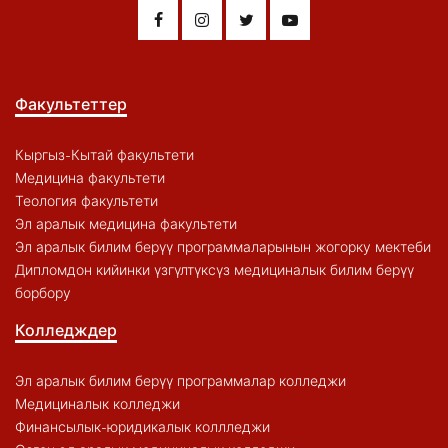
Факультеттер
Кыргыз-Кытай факультети
Медицина факультети
Теология факультети
Эл аралык медицина факультети
Эл аралык билим берүү программаларынын жогорку мектеби
Дипломдон кийинки үзгүлтүксүз медициналык билим берүү
борбору
Колледждер
Эл аралык билим берүү программалар колледжи
Медициналык колледжи
Финансылык-юридикалык коллледжи