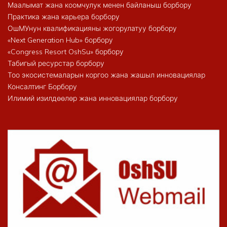
Маалымат жана коомчулук менен байланыш борбору
Практика жана карьера борбору
ОшМУнун квалификацияны жогорулатуу борбору
«Next Generation Hub» борбору
«Congress Resort OshSu» борбору
Табигый ресурстар борбору
Тоо экосистемаларын коргоо жана жашыл инновациялар
Консалтинг Борбору
Илимий изилдөөлөр жана инновациялар борбору