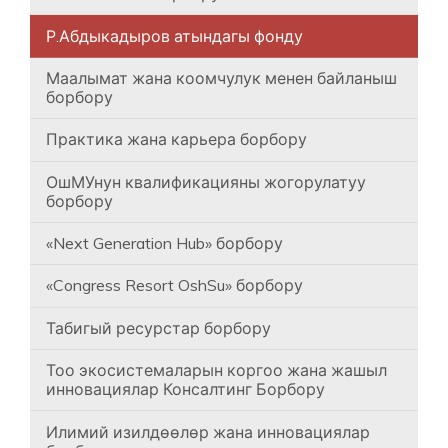
Р.Абдыкадыров атындагы фонду
Маалымат жана коомчулук менен байланыш
борбору
Практика жана карьера борбору
ОшМУнун квалификацияны жогорулатуу
борбору
«Next Generation Hub» борбору
«Congress Resort OshSu» борбору
Табигый ресурстар борбору
Тоо экосистемаларын коргоо жана жашыл
инновациялар Консалтинг Борбору
Илимий изилдөөлөр жана инновациялар