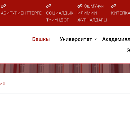
ОшМУнун
АБИТУРИЕНТТЕРГЕ
СОЦИАЛДЫК
ИЛИМИЙ
КИТЕПК
ТҮЙҮНДӨР
ЖУРНАЛДАРЫ
Башкы
Университет
Академиял
Э
кме