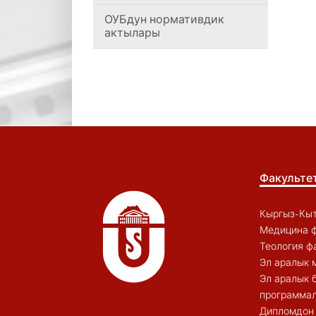
ОУБдун нормативдик
актылары
Факульте
Кыргыз-Кыт
Медицина ф
Теология ф
Эл аралык 
Эл аралык 
программал
Дипломдон 