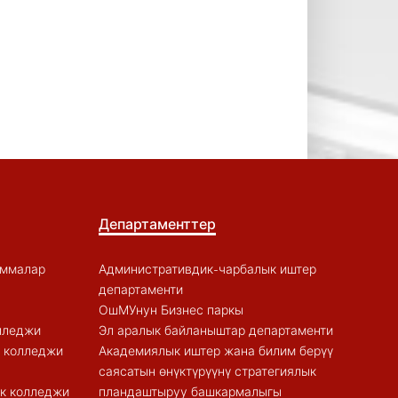
Департаменттер
аммалар
Административдик-чарбалык иштер
департаменти
ОшМУнун Бизнес паркы
лледжи
Эл аралык байланыштар департаменти
к колледжи
Академиялык иштер жана билим берүү
саясатын өнүктүрүүнү стратегиялык
к колледжи
пландаштыруу башкармалыгы