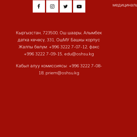
медициналы
Кыргызстан, 723500, Ош шаары, Алымбек
датка көчөсү, 331, ОшМУ Башкы корпус
Жалпы бөлүм: +996 3222 7-07-12, факс
+996 3222 7-09-15, edu@oshsu.kg
Кабыл алуу комиссиясы: +996 3222 7-08-
18, priem@oshsu.kg