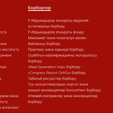
Борборлор
Р.Абдыкадыров атындагы маданий-
эстетикалык борбору
туту
Р.Абдыкадыров атындагы фонду
Маалымат жана коомчулук менен
жана
байланыш борбору
 институту
Практика жана карьера борбору
еджмент
ОшМУнун квалификацияны жогорулатуу
борбору
алык
«Next Generation Hub» борбору
«Congress Resort OshSu» борбору
у
Табигый ресурстар борбору
Тоо экосистемаларын коргоо жана
жашыл инновациялар Консалтинг Борбору
туризм жана
Илимий изилдөөлөр жана инновациялар
итуту
борбору
 интеллект