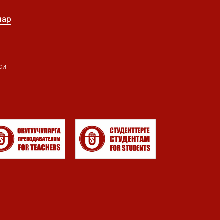
лар
си