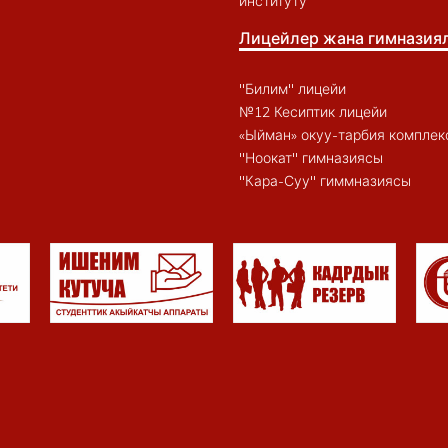
институту
Лицейлер жана гимназия
"Билим" лицейи
№12 Кесиптик лицейи
«Ыйман» окуу-тарбия комплек
"Ноокат" гимназиясы
"Кара-Суу" гиммназиясы