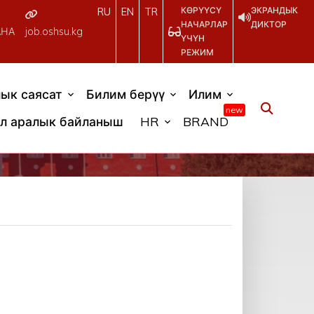
КӨРҮҮСҮ
ЭКРАНДЫК
RU
EN
TR
НАЧАРЛАР
ДИКТОР
АНА
job.oshsu.kg
ҮЧҮН
РЕЖИМ
ык саясат
Билим берүү
Илим
new
л аралык байланыш
HR
BRAND