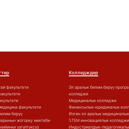
ттер
Колледждер
ай факультети
Эл аралык билим берүү прогр
акультети
колледжи
акультети
Медициналык колледжи
медицина факультети
Финансылык-юридикалык кол
билим берүү
Өзгөн эл аралык медициналы
арынын жогорку мектеби
STEM инновациялык колледжи
кийинки үзгүлтүксүз
Индустриалдык-педагогикалы