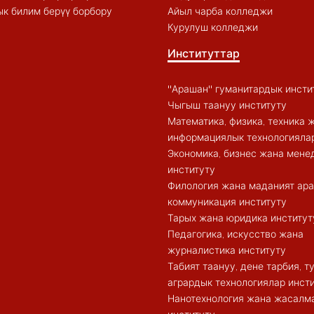
к билим берүү борбору
Айыл чарба колледжи
Курулуш колледжи
Институттар
"Арашан" гуманитардык инсти
Чыгыш таануу институту
Математика, физика, техника 
информациялык технологиялар
Экономика, бизнес жана мен
институту
Филология жана маданият ар
коммуникация институту
Тарых жана юридика институт
Педагогика, искусство жана
журналистика институту
Табият таануу, дене тарбия, 
агрардык технологиялар инст
Нанотехнология жана жасалма