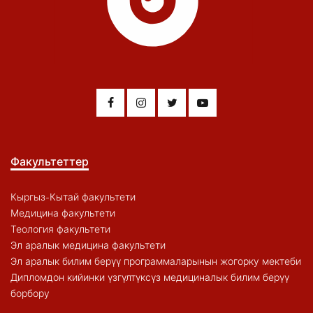
Факультеттер
Кыргыз-Кытай факультети
Медицина факультети
Теология факультети
Эл аралык медицина факультети
Эл аралык билим берүү программаларынын жогорку мектеби
Дипломдон кийинки үзгүлтүксүз медициналык билим берүү
борбору