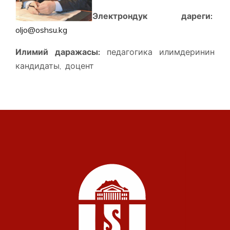
Электрондук дареги:
oljo@oshsu.kg
Илимий даражасы:
педагогика илимдеринин
кандидаты, доцент