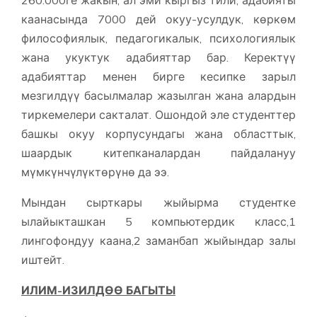
260.000ге жакын, ал эми кыргыз тили, адабияты
каанасында 7000 дей окуу-усулдук, көркөм
философиялык, педагогикалык, психологиялык
жана укуктук адабияттар бар. Керектүү
адабияттар менен бирге кесипке зарыл
мезгилдүү басылмалар жазылган жана алардын
тиркемелери сакталат. Ошондой эле студенттер
башкы окуу корпусундагы жана областтык,
шаардык китепканалардан пайдалануу
мүмкүнчүлүктөрүнө да ээ.
Мындан сырткары жыйырма студентке
ылайыкташкан 5 компьютердик класс,1
лингофондуу каана,2 заманбап жыйындар залы
иштейт.
ИЛИМ-ИЗИЛДӨӨ БАГЫТЫ