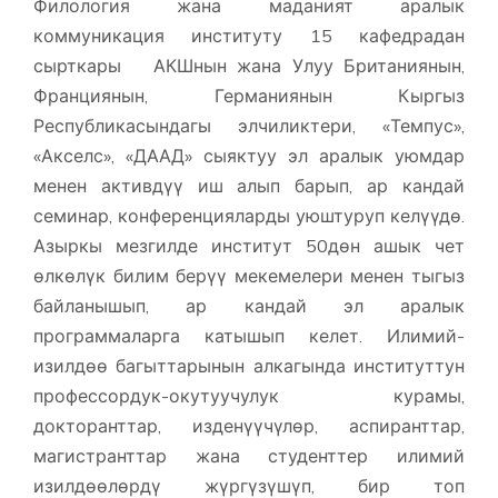
Филология жана маданият аралык
коммуникация институту 15 кафедрадан
сырткары АКШнын жана Улуу Британиянын,
Франциянын, Германиянын Кыргыз
Республикасындагы элчиликтери, «Темпус»,
«Акселс», «ДААД» сыяктуу эл аралык уюмдар
менен активдүү иш алып барып, ар кандай
семинар, конференцияларды уюштуруп келүүдө.
Азыркы мезгилде институт 50дөн ашык чет
өлкөлүк билим берүү мекемелери менен тыгыз
байланышып, ар кандай эл аралык
программаларга катышып келет. Илимий-
изилдөө багыттарынын алкагында институттун
профессордук-окутуучулук курамы,
докторанттар, изденүүчүлөр, аспиранттар,
магистранттар жана студенттер илимий
изилдөөлөрдү жүргүзүшүп, бир топ