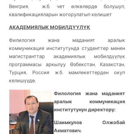
Венгрия, ж.б. чет өлкөлөрдө болушуп,
квалификацияларын жогорулатып келишет
АКАДЕМИЯЛЫК МОБИЛДҮҮЛҮК
Филилогия жана маданият аралык
коммуникация институтунда студенттер менен
магистранттар академиялык мобилдүүлүк
программасы аркылуу Өзбекстан, Казакстан,
Түрция, Россия ж.б. мамлекеттерден окуп
келишүүдө.
Филология жана маданият
аралык коммуникация
институтунун директору:
Шаимкулов Олжобай
Акматович.