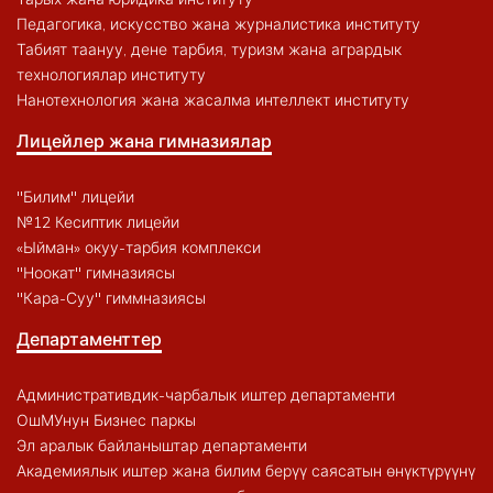
Педагогика, искусство жана журналистика институту
Табият таануу, дене тарбия, туризм жана агрардык
технологиялар институту
Нанотехнология жана жасалма интеллект институту
Лицейлер жана гимназиялар
"Билим" лицейи
№12 Кесиптик лицейи
«Ыйман» окуу-тарбия комплекси
"Ноокат" гимназиясы
"Кара-Суу" гиммназиясы
Департаменттер
Административдик-чарбалык иштер департаменти
ОшМУнун Бизнес паркы
Эл аралык байланыштар департаменти
Академиялык иштер жана билим берүү саясатын өнүктүрүүнү