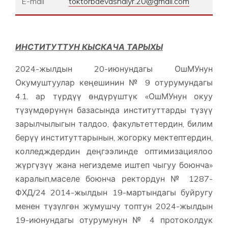
E-mail
toktorbaevashaiyr.20@gmail.com
ИНСТИТУТТУН КЫСКАЧА ТАРЫХЫ
2024-жылдын 20-июнундагы ОшМУнун
Окумуштуулар кеңешинин № 9 отурумундагы
4.1. ар түрдүү өндүрүштүк «ОшМУнун окуу
түзүмдөрүнүн базасында институттарды түзүү
зарылчылыгын талдоо, факультеттердин, билим
берүү институттарынын, жогорку мектептердин,
колледждердин деңгээлинде оптимизациялоо
жүргүзүү жана негиздеме иштеп чыгуу боюнча»
каралып,маселе боюнча ректордун № 1287-
ФХД/24 2014-жылдын 19-мартындагы буйругу
менен түзүлгөн жумушчу топтун 2024-жылдын
19-июнундагы отурумунун № 4 протоколдук