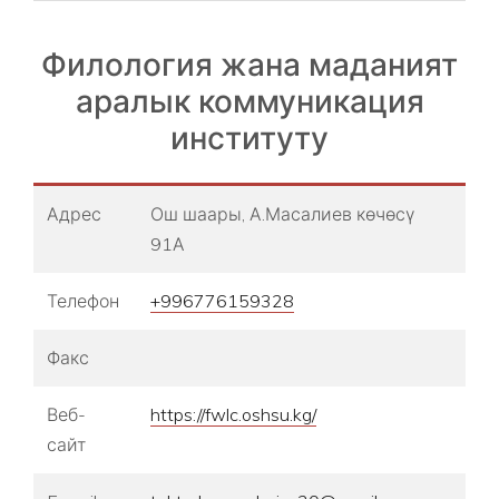
Филология жана маданият
аралык коммуникация
институту
Адрес
Ош шаары, А.Масалиев көчөсү
91А
Телефон
+996776159328
Факс
Веб-
https://fwlc.oshsu.kg/
сайт