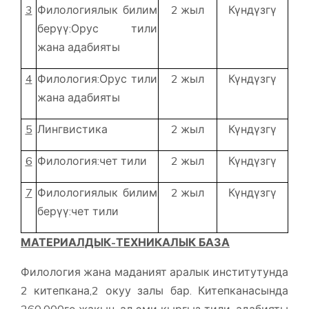
3
Филологиялык билим
2 жыл
Күндүзгү
берүү:Орус тили
жана адабияты
4
Филология:Орус тили
2 жыл
Күндүзгү
жана адабияты
5
Лингвистика
2 жыл
Күндүзгү
6
Филология:чет тили
2 жыл
Күндүзгү
7
Филологиялык билим
2 жыл
Күндүзгү
берүү:чет тили
МАТЕРИАЛДЫК-ТЕХНИКАЛЫК БАЗА
Филология жана маданият аралык институтунда
2 китепкана,2 окуу залы бар. Китепканасында