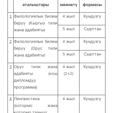
аталыштары
мөөнөтү
формасы
1
Филологиялык билим
4 жыл
Күндүзгү
берүү (Кыргыз тили
5 жыл
Сырттан
жана адабияты)
2
Филологиялык билим
4 жыл
Күндүзгү
берүү (Орус тили
5 жыл
Сырттан
жана адабияты)
3
Орус тили жана
4 жыл
Күндүзгү
адабияты (кош
(2+2)
дипломдуу
программа)
4
Лингвистика
4 жыл
Күндүзгү
(котормо жана
котормо таануу)