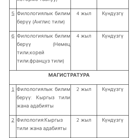
5
Филологиялык билим
4 жыл
Күндүзгү
берүү (Англис тили)
6
Филологиялык билим
4 жыл
Күндүзгү
берүү (Немец
тили,корей
тили,француз тили)
МАГИСТРАТУРА
1
Филологиялык билим
2 жыл
Күндүзгү
берүү: Кыргыз тили
жана адабияты
2
Филология:Кыргыз
2 жыл
Күндүзгү
тили жана адабияты