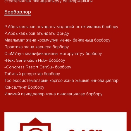
стратегиялык пландаштыруу башкармалыгы
Борборлор
Р.Абдыкадыров атындагы маданий-эстетикалык борбору
Р.Абдыкадыров атындагы фонду
Маалымат жана коомчулук менен байланыш борбору
Практика жана карьера борбору
ОшМУнун квалификацияны жогорулатуу борбору
«Next Generation Hub» борбору
«Congress Resort OshSu» борбору
Табигый ресурстар борбору
Тоо экосистемаларын коргоо жана жашыл инновациялар
Консалтинг Борбору
Илимий изилдөөлөр жана инновациялар борбору