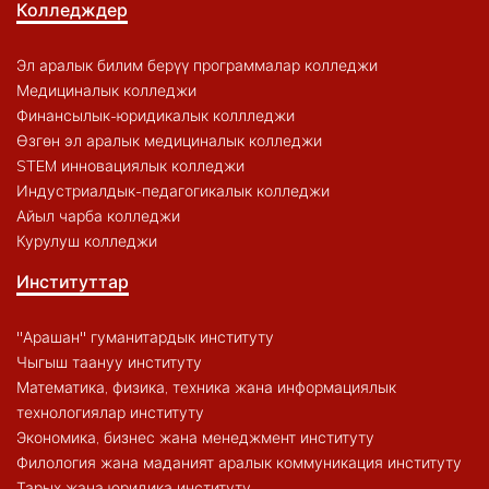
Колледждер
Эл аралык билим берүү программалар колледжи
Медициналык колледжи
Финансылык-юридикалык коллледжи
Өзгөн эл аралык медициналык колледжи
STEM инновациялык колледжи
Индустриалдык-педагогикалык колледжи
Айыл чарба колледжи
Курулуш колледжи
Институттар
"Арашан" гуманитардык институту
Чыгыш таануу институту
Математика, физика, техника жана информациялык
технологиялар институту
Экономика, бизнес жана менеджмент институту
Филология жана маданият аралык коммуникация институту
Тарых жана юридика институту