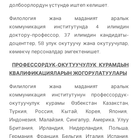
долбоорлордун үстүндө иштеп келишет.
Филология жана маданият аралык
коммуникация институтунда 4 илимдин
доктору-профессор, 37 илимдин кандидаты-
доценттер, 58 улук окутуучу жана окутуучулар,
көмөкчү персоналдар эмгектенишет.
ПРОФЕССОРДУК-ОКУТУУЧУЛУК КУРАМДЫН
КВАЛИФИКАЦИЯЛАРЫН ЖОГОРУЛАТУУЛАРЫ
Филилогия жана маданият аралык
коммуникация институтунун профессордук-
окутуучулук курамы Өзбекстан Казакстан,
Түркия, Россия, Кытай, Корея, Япония,
Индонезия, Малайзия, Сингапур, Америка, Улуу
Британия, Ирландия, Нидерландия, Польша,
Германия, Франция, Бельгия, Италия, Испания,