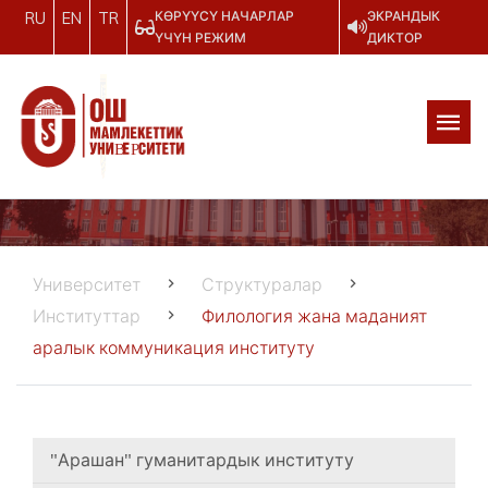
КӨРҮҮСҮ НАЧАРЛАР
ЭКРАНДЫК
RU
EN
TR
ҮЧҮН РЕЖИМ
ДИКТОР
Университет
Структуралар
Институттар
Филология жана маданият
аралык коммуникация институту
"Арашан" гуманитардык институту