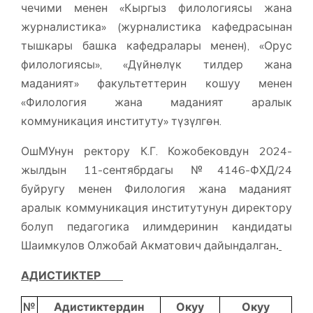
чечими менен «Кыргыз филологиясы жана
журналистика» (журналистика кафедрасынан
тышкары башка кафедралары менен), «Орус
филологиясы», «Дүйнөлүк тилдер жана
маданият» факультеттерин кошуу менен
«Филология жана маданият аралык
коммуникация институту» түзүлгөн.
ОшМУнун ректору К.Г. Кожобековдун 2024-
жылдын 11-сентябрдагы №4146-ФХД/24
буйругу менен Филология жана маданият
аралык коммуникация институтунун директору
болуп педагогика илимдеринин кандидаты
Шаимкулов Олжобай Акматович дайындалган
.
АДИСТИКТЕР
№
Адистиктердин
Окуу
Окуу