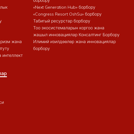
борбору
алык
«Next Generation Hub» борбору
«Congress Resort OshSu» борбору
у
Табигый ресурстар борбору
Тоо экосистемаларын коргоо жана
жашыл инновациялар Консалтинг Борбору
туризм жана
Илимий изилдөөлөр жана инновациялар
итуту
борбору
 интеллект
лар
си