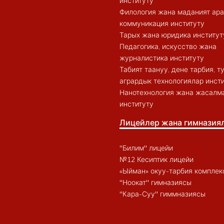
институту
Филология жана маданият ар
коммуникация институту
Тарых жана юридика институт
Педагогика, искусство жана
журналистика институту
Табият таануу, дене тарбия, 
агрардык технологиялар инст
Нанотехнология жана жасалма
институту
Лицейлер жана гимназия
"Билим" лицейи
№12 Кесиптик лицейи
«Ыйман» окуу-тарбия комплек
"Ноокат" гимназиясы
"Кара-Суу" гиммназиясы