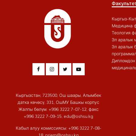
Факульте
Кыргыз-Кыт
Медицина ф
Теология ф
Эл аралык 
Эл аралык 
программал
Дипломдон 
медициналы
Кыргызстан, 723500, Ош шаары, Алымбек
датка көчөсү, 331, ОшМУ Башкы корпус
Жалпы бөлүм: +996 3222 7-07-12, факс
+996 3222 7-09-15, edu@oshsu.kg
Кабыл алуу комиссиясы: +996 3222 7-08-
18, priem@oshsu.kg