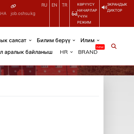
КӨРҮҮСҮ
ЭКРАНДЫК
RU
EN
TR
НАЧАРЛАР
ДИКТОР
АНА
job.oshsu.kg
ҮЧҮН
РЕЖИМ
ык саясат
Билим берүү
Илим
new
л аралык байланыш
HR
BRAND