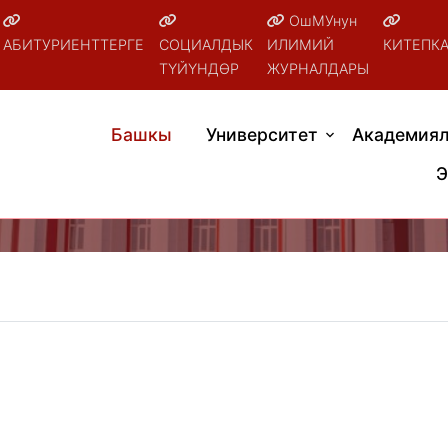
ОшМУнун
АБИТУРИЕНТТЕРГЕ
СОЦИАЛДЫК
ИЛИМИЙ
КИТЕПК
ТҮЙҮНДӨР
ЖУРНАЛДАРЫ
Башкы
Университет
Академиял
Э