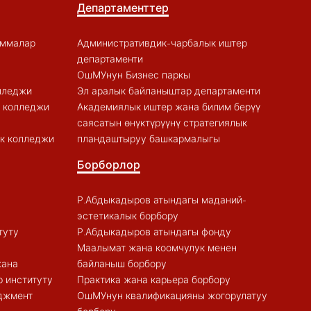
Департаменттер
аммалар
Административдик-чарбалык иштер
департаменти
ОшМУнун Бизнес паркы
лледжи
Эл аралык байланыштар департаменти
к колледжи
Академиялык иштер жана билим берүү
саясатын өнүктүрүүнү стратегиялык
к колледжи
пландаштыруу башкармалыгы
Борборлор
Р.Абдыкадыров атындагы маданий-
эстетикалык борбору
туту
Р.Абдыкадыров атындагы фонду
Маалымат жана коомчулук менен
жана
байланыш борбору
 институту
Практика жана карьера борбору
еджмент
ОшМУнун квалификацияны жогорулатуу