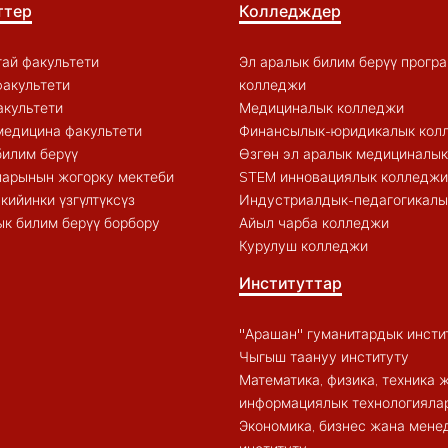
ттер
Колледждер
ай факультети
Эл аралык билим берүү прогр
акультети
колледжи
акультети
Медициналык колледжи
медицина факультети
Финансылык-юридикалык кол
билим берүү
Өзгөн эл аралык медициналы
арынын жогорку мектеби
STEM инновациялык колледжи
кийинки үзгүлтүксүз
Индустриалдык-педагогикалы
к билим берүү борбору
Айыл чарба колледжи
Курулуш колледжи
Институттар
"Арашан" гуманитардык инсти
Чыгыш таануу институту
Математика, физика, техника 
информациялык технологиялар
Экономика, бизнес жана мен