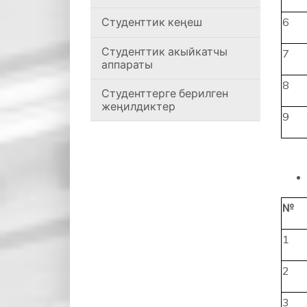
Студенттик кеңеш
6
Студенттик акыйкатчы
7
аппараты
8
Студенттерге берилген
жеңилдиктер
9
№
1
2
3