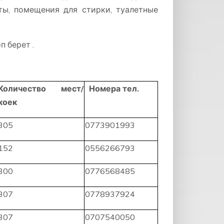
ты, помещения для стирки, туалетные
 берет .
Количество мест/
Номера тел.
коек
305
0773901993
152
0556266793
300
0776568485
307
0778937924
307
0707540050