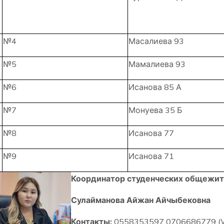
№4
Масалиева 93
№5
Мамалиева 93
№6
Исанова 85 А
№7
Монуева 35 Б
№8
Исанова 77
№9
Исанова 71
Координатор студенческих общежит
Сулайманова Айжан Айчыбековна
Контакты:
0558353597 0706686779 (