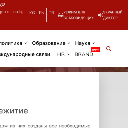
job.oshsu.kg
РЕЖИМ ДЛЯ
ЭКРАННЫЙ
KG
EN
TR
СЛАБОВИДЯЩИХ
ДИКТОР
политика
Образование
Наука
new
ждународные связи
HR
BRAND
ежитие
дом из них созданы все необходимые