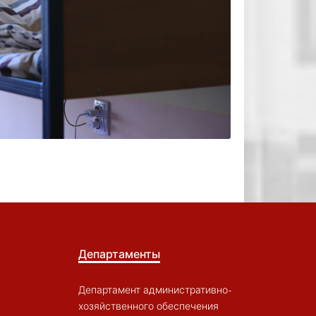
Департаменты
Департамент административно-
хозяйственного обеспечения