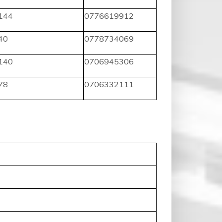
144
0776619912
40
0778734069
140
0706945306
78
0706332111