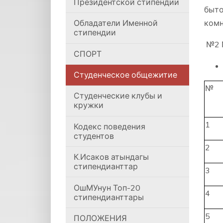
Президентской стипендии
быто
Обладатели Именной
комн
стипендии
№2 №
СПОРТ
Студенческое общежитие
№
Студенческие клубы и
кружки
1
Кодекс поведения
студентов
2
К.Исаков атындагы
стипендианттар
3
ОшМУнун Топ-20
4
стипендианттары
5
ПОЛОЖЕНИЯ