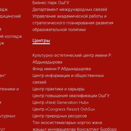
Бизнес парк ОшГУ
ледж
Департамент международных связей
дицинский
Управление академической работы и
стратегического планирования развития
M
образовательной политики
ий колледж
Центры
дж
Культурно-эстетический центр имени Р.
Абдыкадырова
Фонд имени Р.Абдыкадырова
ан"
Центр информации и общественных
связей
техники и
Центр практики и карьеры
Центр повышения квалификации ОшГУ
и
Центр «Next Generation Hub»
Центр «Congress Resort OshSu»
ьтурных
Центр природных ресурсов
Тоо экосистемаларын коргоо жана
тут
жашыл инновациялар Консалтинг Борбору