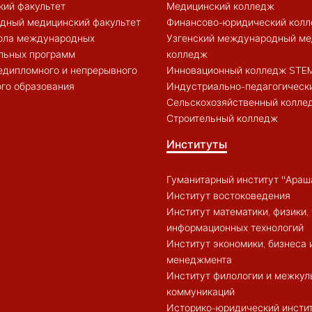
кий факультет
Медицинский колледж
дный медицинский факультет
Финансово-юридический кол
ола международных
Узгенский международный ме
льных программ
колледж
едипломного и непрерывного
Инновационный колледж STE
го образования
Индустриально-педагогическ
Сельскохозяйственный колле
Строительный колледж
Институты
Гуманитарный институт "Араш
Институт востоковедения
Институт математики, физики, 
информационных технологий
Институт экономики, бизнеса 
менеджмента
Институт филологии и межкул
коммуникаций
Историко-юридический инсти