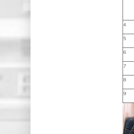
4
5
6
7
8
9