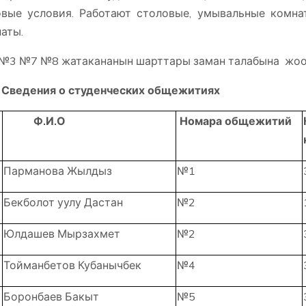
вые условия. Работают столовые, умывальные комна
аты.
3 №7 №8 жатакананын шарттары заман талабына жооп
Сведения о студенческих общежитиях
Ф.И.О
Номара общежитий
Парманова Жылдыз
№1
Бекболот уулу Дастан
№2
Юлдашев Мырзахмет
№2
Тойманбетов Кубанычбек
№4
Боронбаев Бакыт
№5