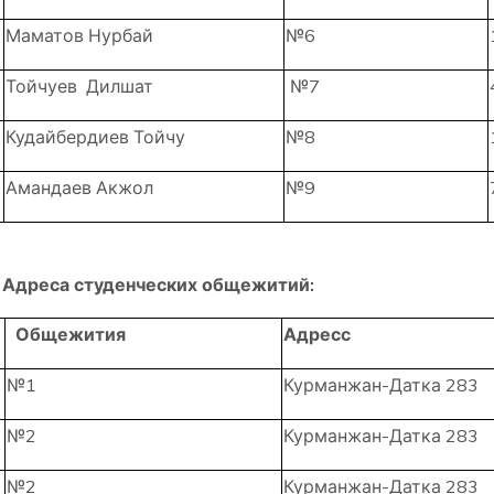
Маматов Нурбай
№6
Тойчуев Дилшат
№7
Кудайбердиев Тойчу
№8
Амандаев Акжол
№9
Адреса студенческих общежитий:
Общежития
Адресс
№1
Курманжан-Датка 283
№2
Курманжан-Датка 283
№2
Курманжан-Датка 283