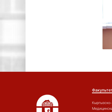
Факульте
Кыргызско-
Медицински