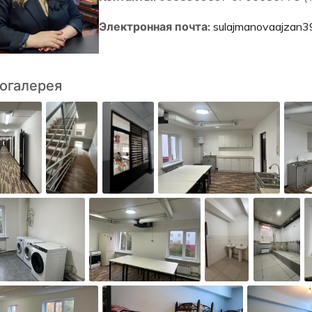
Электронная почта:
sulajmanovaajzan3
огалерея