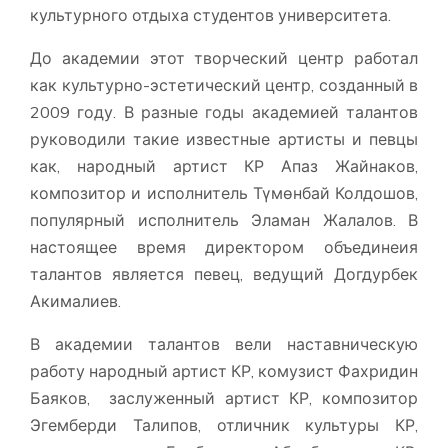
культурного отдыха студентов университета.
До академии этот творческий центр работал
как культурно-эстетический центр, созданный в
2009 году. В разные годы академией талантов
руководили такие известные артисты и певцы
как, народный артист КР Апаз Жайнаков,
композитор и исполнитель Түмөнбай Колдошов,
популярный исполнитель Эламан Жалалов. В
настоящее время директором объединеия
талантов является певец, ведущий Догдурбек
Акималиев.
В академии талантов вели наставническую
работу народный артист КР, комузист Фахридин
Баяков, заслуженный артист КР, композитор
Эгемберди Талипов, отличник культуры КР,