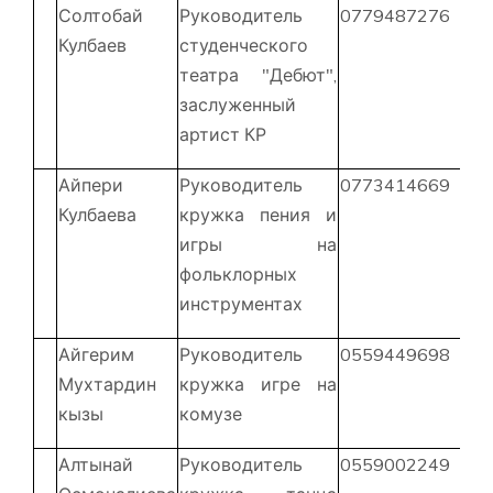
Солтобай
Руководитель
0779487276
Кулбаев
студенческого
театра "Дебют",
заслуженный
артист КР
Айпери
Руководитель
0773414669
Кулбаева
кружка пения и
игры на
фольклорных
инструментах
Айгерим
Руководитель
0559449698
Мухтардин
кружка игре на
кызы
комузе
Алтынай
Руководитель
0559002249