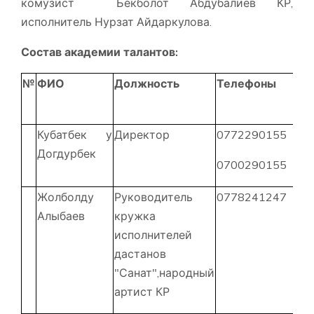
комузист Бекболот Абдубалиев КР,
исполнитель Нурзат Айдаркулова.
Состав академии талантов
:
№
ФИО
Должность
Телефоны
Кубатбек у
Директор
0772290155
Догдурбек
0700290155
Жолболду
Руководитель
0778241247
Алыбаев
кружка
исполнителей
дастанов
"Санат",народный
артист КР