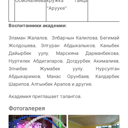
Осмоналиева
кружка танца
"Арууке"
Воспитанники академии:
Эламан Жалалов, Элбарчын Калилова, Бегимай
Жолдошева, Элтуран Абдыкалыков, Каныбек
Дайырбек уулу, Марсияна Дарманбекова,
Нуртилек Абдигапаров, Догдурбек Акималиев,
Элчибек Жумабек уулу, Нурсултан
Абдыкаримов, Манас Орунбаев, Калдарбек
Шарипов, Алтынбек Арапов и другие.
Академия приглашает талантов.
Фотогалерея