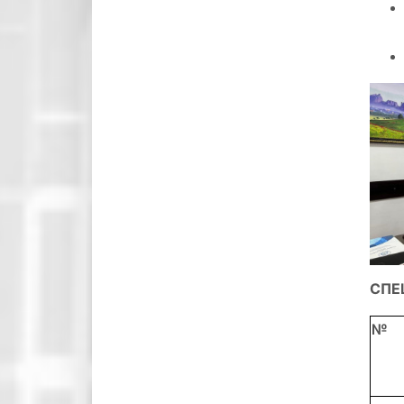
СПЕ
№