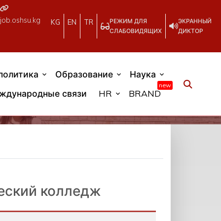
job.oshsu.kg
РЕЖИМ ДЛЯ
ЭКРАННЫЙ
KG
EN
TR
СЛАБОВИДЯЩИХ
ДИКТОР
политика
Образование
Наука
new
ждународные связи
HR
BRAND
еский колледж