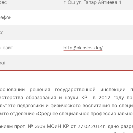
рес
г. Ош ул. Гапар Айтиева 4
лефон
кс
-сайт
http://ipk.oshsu.kg/
ail
основании решения государственной инспекции 
истерства образования и науки КР в 2012 году п
льтете педагогики и физического воспитания по спец
ыто отделение «Среднее специальное профессиональное
нием прот. № 3/08 МОиН КР от 27.02.2014г. дано раз