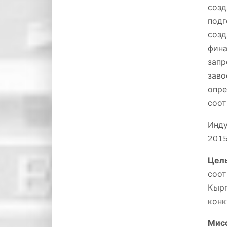
созд
подг
созд
фина
запр
зав
опр
соот
Инду
2015
Цел
соо
Кыр
конк
Мис