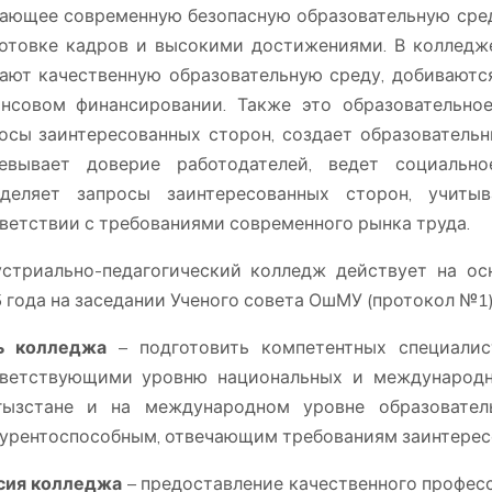
ающее современную безопасную образовательную сре
отовке кадров и высокими достижениями. В колледж
ают качественную образовательную среду, добиваютс
нсовом финансировании. Также это образовательное
осы заинтересованных сторон, создает образователь
оевывает доверие работодателей, ведет социальн
еделяет запросы заинтересованных сторон, учиты
ветствии с требованиями современного рынка труда.
стриально-педагогический колледж действует на ос
 года на заседании Ученого совета ОшМУ (протокол №1)
ь колледжа
– подготовить компетентных специали
тветствующими уровню национальных и международн
гызстане и на международном уровне образовател
урентоспособным, отвечающим требованиям заинтерес
сия колледжа
– предоставление качественного профес