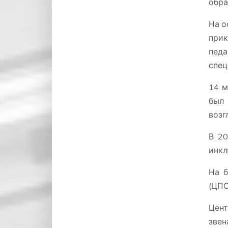
обра
На о
при
педа
спец
14 м
был 
возг
В 20
инкл
На б
(ЦПО
Цент
зве