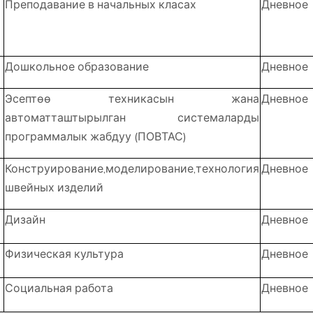
Преподавание в начальных класах
Дневное
Дошкольное образование
Дневное
Эсептөө техникасын жана
Дневное
автоматташтырылган системаларды
программалык жабдуу (ПОВТАС)
Конструирование,моделирование,технология
Дневное
швейных изделий
Дизайн
Дневное
Физическая культура
Дневное
Социальная работа
Дневное