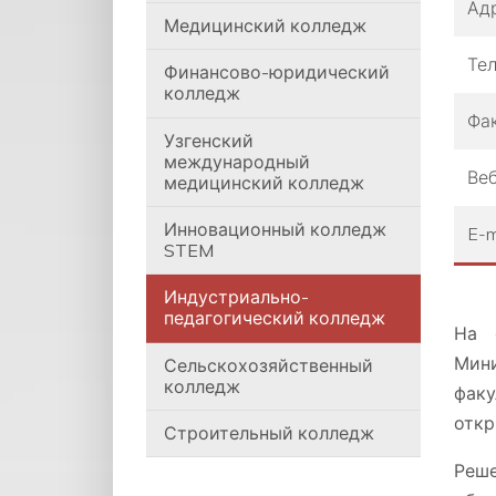
Ад
Медицинский колледж
Те
Финансово-юридический
колледж
Фа
Узгенский
международный
Веб
медицинский колледж
Инновационный колледж
E-m
STEM
Индустриально-
педагогический колледж
На 
Мин
Сельскохозяйственный
колледж
факу
откр
Строительный колледж
Реше