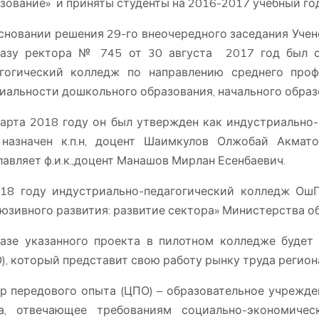
зование» и приняты студенты на 2016-2017 учебный год
сновании решения 29-го внеочередного заседания Учен
казу ректора № 745 от 30 августа 2017 год был с
гогический колледж по направлению среднего проф
иальности дошкольного образования, начального образ
арта 2018 году он был утвержден как индустриально
назначен к.п.н, доцент Шаимкулов Олжобай Акмат
лавляет ф.и.к.,доцент Манашов Мирлан Есенбаевич.
18 году индустриально-педагогический колледж Ош
юзивного развития: развитие сектора» Министерства об
азе указанного проекта в пилотном колледже будет
), который представит свою работу рынку труда регион
р передового опыта (ЦПО) – образовательное учрежде
на, отвечающее требованиям социально-экономиче