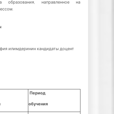
а образования, направленное на
ессом.
ч
фия илимдеринин кандидаты доцент
Период
я
обучения