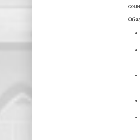
соци
Обяз