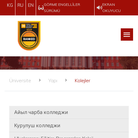
GÖRME ENGELLILER
EKRAN
KG
RU
EN
SÜRÜMÜ
OKUYUCU
Üniversite
Yapı
Kolejler
Айыл чарба колледжи
Курулуш колледжи