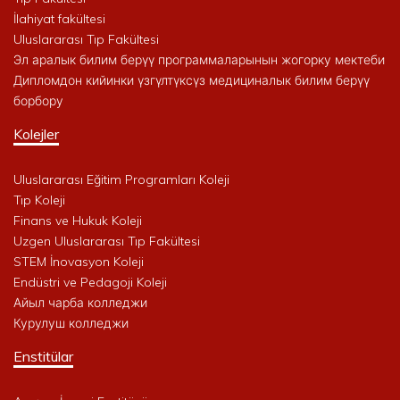
İlahiyat fakültesi
Uluslararası Tıp Fakültesi
Эл аралык билим берүү программаларынын жогорку мектеби
Дипломдон кийинки үзгүлтүксүз медициналык билим берүү
борбору
Kolejler
Uluslararası Eğitim Programları Koleji
Tıp Koleji
Finans ve Hukuk Koleji
Uzgen Uluslararası Tıp Fakültesi
STEM İnovasyon Koleji
Endüstri ve Pedagoji Koleji
Айыл чарба колледжи
Курулуш колледжи
Enstitülar