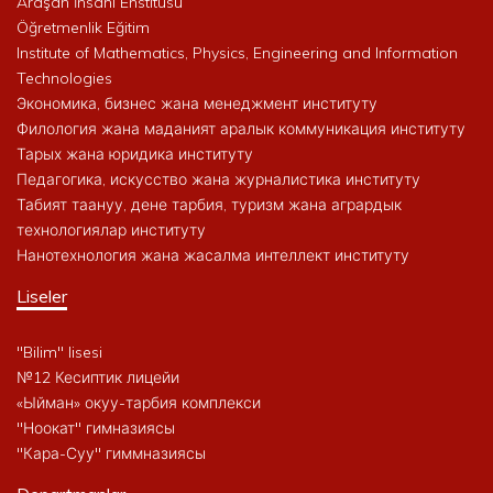
Araşan İnsani Enstitüsü
Öğretmenlik Eğitim
Institute of Mathematics, Physics, Engineering and Information
Technologies
Экономика, бизнес жана менеджмент институту
Филология жана маданият аралык коммуникация институту
Тарых жана юридика институту
Педагогика, искусство жана журналистика институту
Табият таануу, дене тарбия, туризм жана агрардык
технологиялар институту
Нанотехнология жана жасалма интеллект институту
Liseler
"Bilim" lisesi
№12 Кесиптик лицейи
«Ыйман» окуу-тарбия комплекси
"Ноокат" гимназиясы
"Кара-Суу" гиммназиясы