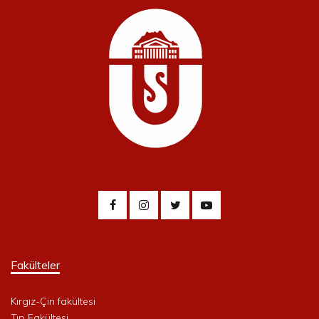
Fakülteler
Kırgız-Çin fakültesi
Tıp Fakültesi