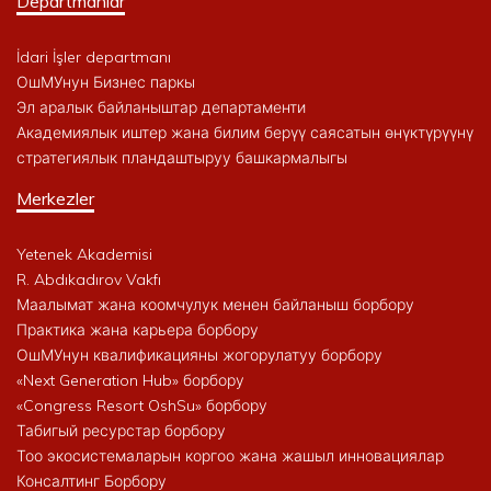
Departmanlar
İdari İşler departmanı
ОшМУнун Бизнес паркы
Эл аралык байланыштар департаменти
Академиялык иштер жана билим берүү саясатын өнүктүрүүнү
стратегиялык пландаштыруу башкармалыгы
Merkezler
Yetenek Akademisi
R. Abdıkadırov Vakfı
Маалымат жана коомчулук менен байланыш борбору
Практика жана карьера борбору
ОшМУнун квалификацияны жогорулатуу борбору
«Next Generation Hub» борбору
«Congress Resort OshSu» борбору
Табигый ресурстар борбору
Тоо экосистемаларын коргоо жана жашыл инновациялар
Консалтинг Борбору