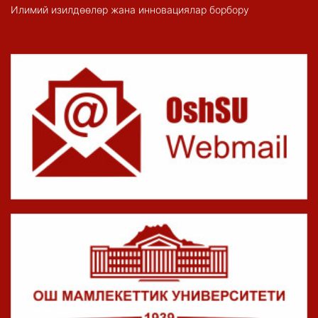
Илимий изилдөөлөр жана инновациялар борбору