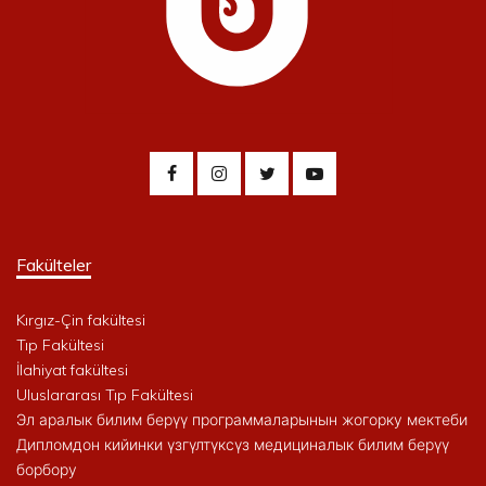
Fakülteler
Kırgız-Çin fakültesi
Tıp Fakültesi
İlahiyat fakültesi
Uluslararası Tıp Fakültesi
Эл аралык билим берүү программаларынын жогорку мектеби
Дипломдон кийинки үзгүлтүксүз медициналык билим берүү
борбору