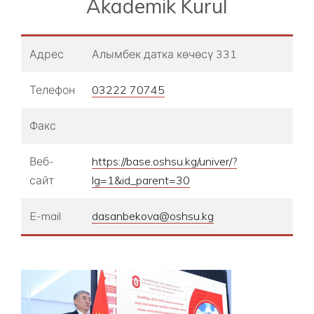
Akademik Kurul
Адрес
Алымбек датка көчөсү 331
Телефон
03222 70745
Факс
Веб-
https://base.oshsu.kg/univer/?
сайт
lg=1&id_parent=30
E-mail
dasanbekova@oshsu.kg