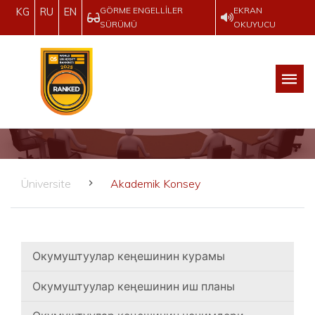
GÖRME ENGELLILER
EKRAN
KG
RU
EN
SÜRÜMÜ
OKUYUCU
Üniversite
Akademik Konsey
Окумуштуулар кеңешинин курамы
Окумуштуулар кеңешинин иш планы