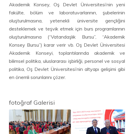
Akademik Konsey, Oş Devlet Üniversitesi’nin yeni
fakülte, bölüm ve laboratuvarlarının, şubelerinin
oluşturulmasına, yetenekli üniversite gençliğini
desteklemek ve teşvik etmek için burs programlarının
oluşturulmasına (“Vatandaşlık Bursu”, “Akademik
Konsey Bursu”) karar verir vb. Oş Devlet Üniversitesi
Akademik Konseyi, toplantılarında akademik ve
bilimsel politika, uluslararası işbirliği, personel ve sosyal
politika, Oş Devlet Üniversitesi’nin altyapı gelişimi gibi
en önemli sorunlarını çözer.
fotoğraf Galerisi