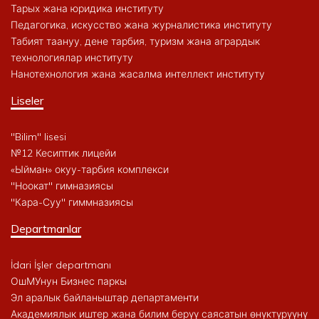
Тарых жана юридика институту
Педагогика, искусство жана журналистика институту
Табият таануу, дене тарбия, туризм жана агрардык
технологиялар институту
Нанотехнология жана жасалма интеллект институту
Liseler
"Bilim" lisesi
№12 Кесиптик лицейи
«Ыйман» окуу-тарбия комплекси
"Ноокат" гимназиясы
"Кара-Суу" гиммназиясы
Departmanlar
İdari İşler departmanı
ОшМУнун Бизнес паркы
Эл аралык байланыштар департаменти
Академиялык иштер жана билим берүү саясатын өнүктүрүүнү