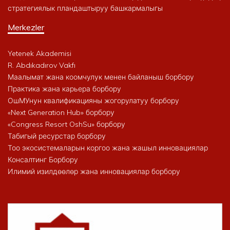
стратегиялык пландаштыруу башкармалыгы
Merkezler
Yetenek Akademisi
R. Abdıkadırov Vakfı
Маалымат жана коомчулук менен байланыш борбору
Практика жана карьера борбору
ОшМУнун квалификацияны жогорулатуу борбору
«Next Generation Hub» борбору
«Congress Resort OshSu» борбору
Табигый ресурстар борбору
Тоо экосистемаларын коргоо жана жашыл инновациялар
Консалтинг Борбору
Илимий изилдөөлөр жана инновациялар борбору