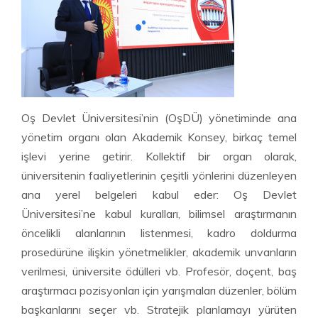
Oş Devlet Üniversitesi’nin (OşDÜ) yönetiminde ana
yönetim organı olan Akademik Konsey, birkaç temel
işlevi yerine getirir. Kollektif bir organ olarak,
üniversitenin faaliyetlerinin çeşitli yönlerini düzenleyen
ana yerel belgeleri kabul eder: Oş Devlet
Üniversitesi’ne kabul kuralları, bilimsel araştırmanın
öncelikli alanlarının listenmesi, kadro doldurma
prosedürüne ilişkin yönetmelikler, akademik unvanların
verilmesi, üniversite ödülleri vb. Profesör, doçent, baş
araştırmacı pozisyonları için yarışmaları düzenler, bölüm
başkanlarını seçer vb. Stratejik planlamayı yürüten