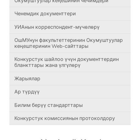
Окумуштуулар кеңешинин чечимдери
Ченемдик документтери
УИАнын корреспондент-мүчөлөрү
ОшМУнун факультеттеринин Окумуштуулар
кеңештеринин Web-сайттары
Конкурстук шайлоо үчүн документтердин
бланкттары жана үлгүлөрү
Жарыялар
Ар түрдүү
Билим берүү стандарттары
Конкурстук комиссиянын протоколдору