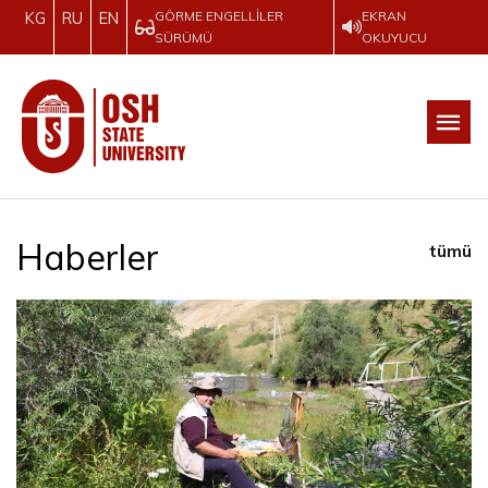
GÖRME ENGELLILER
EKRAN
KG
RU
EN
SÜRÜMÜ
OKUYUCU
Haberler
tümü