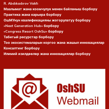
R. Abdıkadırov Vakfı
Маалымат жана коомчулук менен байланыш борбору
Практика жана карьера борбору
ОшМУнун квалификацияны жогорулатуу борбору
«Next Generation Hub» борбору
«Congress Resort OshSu» борбору
Табигый ресурстар борбору
Тоо экосистемаларын коргоо жана жашыл инновациялар
Консалтинг Борбору
Илимий изилдөөлөр жана инновациялар борбору