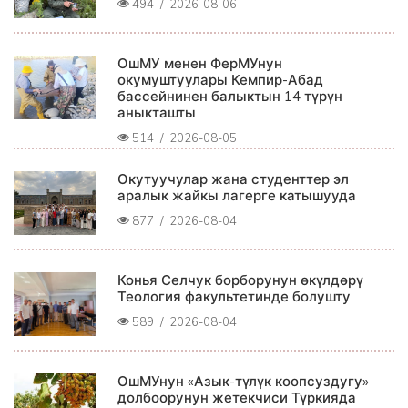
494
/
2026-08-06
ОшМУ менен ФерМУнун
окумуштуулары Кемпир-Абад
бассейнинен балыктын 14 түрүн
аныкташты
514
/
2026-08-05
Окутуучулар жана студенттер эл
аралык жайкы лагерге катышууда
877
/
2026-08-04
Конья Селчук борборунун өкүлдөрү
Теология факультетинде болушту
589
/
2026-08-04
ОшМУнун «Азык-түлүк коопсуздугу»
долбоорунун жетекчиси Түркияда