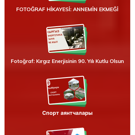
FOTOĞRAF HİKAYESİ: ANNEMİN EKMEĞİ
Fotoğraf: Kırgız Enerjisinin 90. Yılı Kutlu Olsun
Спорт аянтчалары