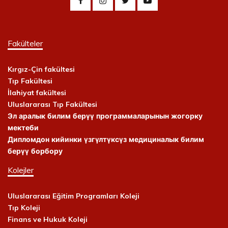
Fakülteler
Kırgız-Çin fakültesi
Tıp Fakültesi
İlahiyat fakültesi
Uluslararası Tıp Fakültesi
Эл аралык билим берүү программаларынын жогорку
мектеби
Дипломдон кийинки үзгүлтүксүз медициналык билим
берүү борбору
Kolejler
Uluslararası Eğitim Programları Koleji
Tıp Koleji
Finans ve Hukuk Koleji