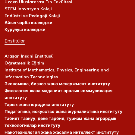
Uzgen Uluslararası Tıp Fakültesi
STEM İnovasyon Koleji
Endüstri ve Pedagoji Koleji
Айыл чарба колледжи
Курулуш колледжи
Enstitülar
Araşan İnsani Enstitüsü
Öğretmenlik Eğitim
Institute of Mathematics, Physics, Engineering and
Information Technologies
Экономика, бизнес жана менеджмент институту
Филология жана маданият аралык коммуникация
институту
Тарых жана юридика институту
Педагогика, искусство жана журналистика институту
Табият таануу, дене тарбия, туризм жана агрардык
технологиялар институту
Нанотехнология жана жасалма интеллект институту