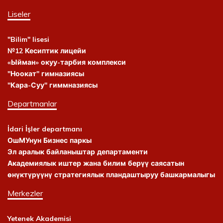
Liseler
"Bilim" lisesi
№12 Кесиптик лицейи
«Ыйман» окуу-тарбия комплекси
"Ноокат" гимназиясы
"Кара-Суу" гиммназиясы
Departmanlar
İdari İşler departmanı
ОшМУнун Бизнес паркы
Эл аралык байланыштар департаменти
Академиялык иштер жана билим берүү саясатын
өнүктүрүүнү стратегиялык пландаштыруу башкармалыгы
Merkezler
Yetenek Akademisi