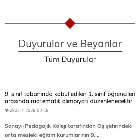
Duyurular ve Beyanlar
Tüm Duyurular
9. sınıf tabanında kabul edilen 1. sınıf öğrencileri
arasında matematik olimpiyatı düzenlenecektir
2902
/
2026-03-18
Sanayi-Pedagojik Koleji tarafından Oş şehrindeki
orta mesleki eğitim kurumlarının 9. ...