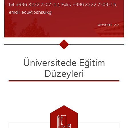
tel: +996 3222 7-07-12, Faks: +996 3222 7-09-15,
email: edu@oshsu.kg
devamı >>
Üniversitede Eğitim
Düzeyleri