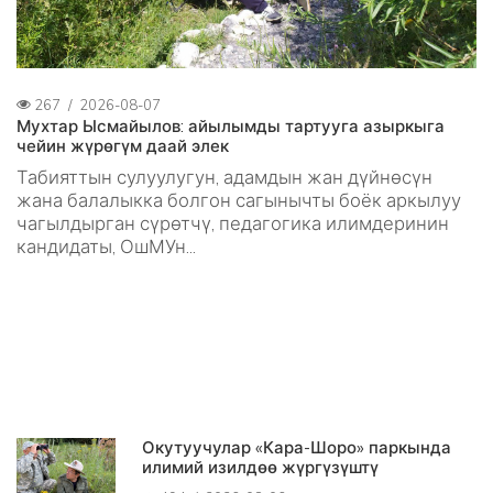
267
/
2026-08-07
Мухтар Ысмайылов: айылымды тартууга азыркыга
чейин жүрөгүм даай элек
Табияттын сулуулугун, адамдын жан дүйнөсүн
жана балалыкка болгон сагынычты боёк аркылуу
чагылдырган сүрөтчү, педагогика илимдеринин
кандидаты, ОшМУн...
Окутуучулар «Кара-Шоро» паркында
илимий изилдөө жүргүзүштү