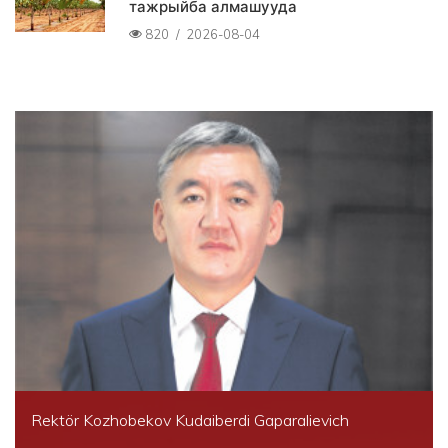
тажрыйба алмашууда
820
/
2026-08-04
Rektör Kozhobekov Kudaiberdi Gaparalievich