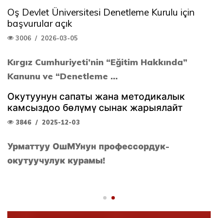
Oş Devlet Üniversitesi Denetleme Kurulu için
başvurular açık
3006
/
2026-03-05
Kırgız Cumhuriyeti’nin “Eğitim Hakkında”
Kanunu ve “Denetleme ...
Окутуунун сапаты жана методикалык
камсыздоо бөлүмү сынак жарыялайт
3846
/
2025-12-03
Урматтуу ОшМУнун профессордук-
окутуучулук курамы!