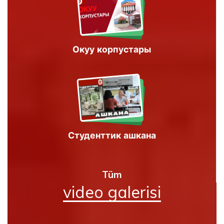
Окуу корпустары
Студенттик ашкана
Tüm
video galerisi