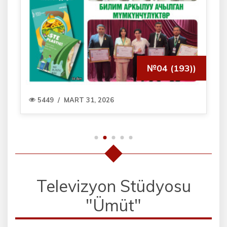
№04 (193))
5449
/
MART 31, 2026
Televizyon Stüdyosu
"Ümüt"