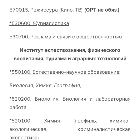
570015. Режиссура (Кино, ТВ)
(ОРТ не обяз.)
*530600. Журналистика
530
7
00.
Реклама и связи с общественностью
Институт естествознания, физического
воспитания, туризма и аграрных технологий
*
550100. Естественно-научное образование
:
Биология
,
Химия
,
География
;
*520200. Биология
:
Биология и лабораторная
работа
*520100. Химия
(профиль: химико-
экологическая, криминалистическая
экспертиза)