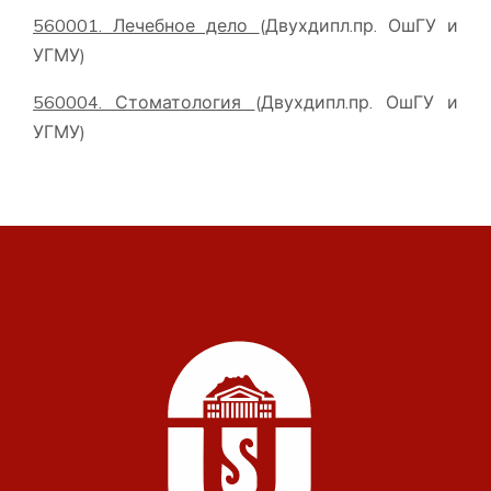
5
6
0001. Лечебное дело
(Двухдипл.пр. ОшГУ и
УГМУ)
5
6
0004. Стоматология
(Двухдипл.пр. ОшГУ и
УГМУ)