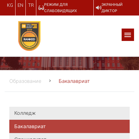
РЕЖИМ ДЛЯ
ЭКРАННЫЙ
KG
EN
TR
СЛАБОВИДЯЩИХ
ДИКТОР
Образование
Бакалавриат
Колледж
Бакалавриат