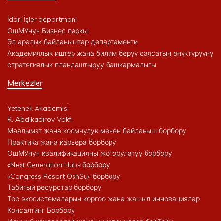
İdari İşler departmanı
ОшМУнун Бизнес паркы
Эл аралык байланыштар департаменти
Академиялык иштер жана билим берүү саясатын өнүктүрүүнү
стратегиялык пландаштыруу башкармалыгы
Merkezler
Yetenek Akademisi
R. Abdıkadırov Vakfı
Маалымат жана коомчулук менен байланыш борбору
Практика жана карьера борбору
ОшМУнун квалификацияны жогорулатуу борбору
«Next Generation Hub» борбору
«Congress Resort OshSu» борбору
Табигый ресурстар борбору
Тоо экосистемаларын коргоо жана жашыл инновациялар
Консалтинг Борбору