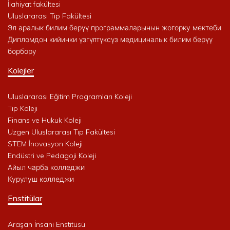
İlahiyat fakültesi
Uluslararası Tıp Fakültesi
Эл аралык билим берүү программаларынын жогорку мектеби
Дипломдон кийинки үзгүлтүксүз медициналык билим берүү
борбору
Kolejler
Uluslararası Eğitim Programları Koleji
Tıp Koleji
Finans ve Hukuk Koleji
Uzgen Uluslararası Tıp Fakültesi
STEM İnovasyon Koleji
Endüstri ve Pedagoji Koleji
Айыл чарба колледжи
Курулуш колледжи
Enstitülar
Araşan İnsani Enstitüsü