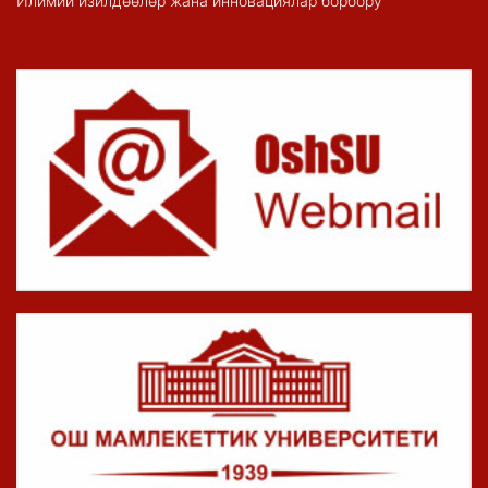
Илимий изилдөөлөр жана инновациялар борбору