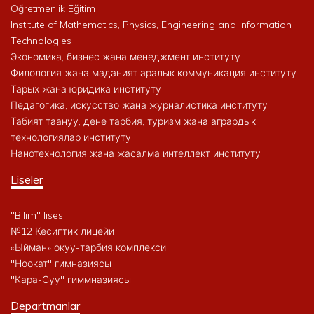
Öğretmenlik Eğitim
Institute of Mathematics, Physics, Engineering and Information
Technologies
Экономика, бизнес жана менеджмент институту
Филология жана маданият аралык коммуникация институту
Тарых жана юридика институту
Педагогика, искусство жана журналистика институту
Табият таануу, дене тарбия, туризм жана агрардык
технологиялар институту
Нанотехнология жана жасалма интеллект институту
Liseler
"Bilim" lisesi
№12 Кесиптик лицейи
«Ыйман» окуу-тарбия комплекси
"Ноокат" гимназиясы
"Кара-Суу" гиммназиясы
Departmanlar