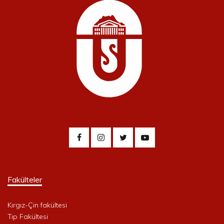
Fakülteler
Kırgız-Çin fakültesi
Tıp Fakültesi